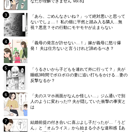
なたが理解できません Vol.8】
「あら、ごめんなさいね？」って絶対悪いと思って
ないでしょ…！ 私の畑に平然と踏み入る隣人…無
視？悪意？その行動にモヤモヤが止まらない
「義母の発言が許せない…！」嫁が義母に怒り爆
発！ 夫は仕方ないと言うけれど諦めるべき？
「うるさいから子どもを連れて外に行って？」夫が
睡眠3時間でボロボロの妻に追い打ちをかける…妻の
反撃なるか？
「夫のスマホ画面がなんか怪しい…」ジム通いで別
人のように変わった!? 夫が隠していた衝撃の事実と
は
結婚前提の付き合いに喜ぶよし子だったが…「うど
ん」と「オムライス」から始まる小さな違和感【あ