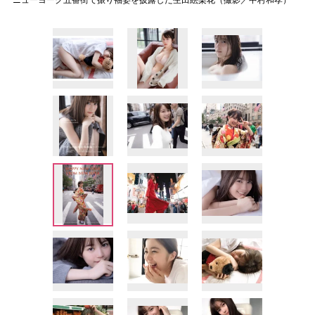
ニューヨーク五番街で振り袖姿を披露した生田絵梨花（撮影／中村和孝）