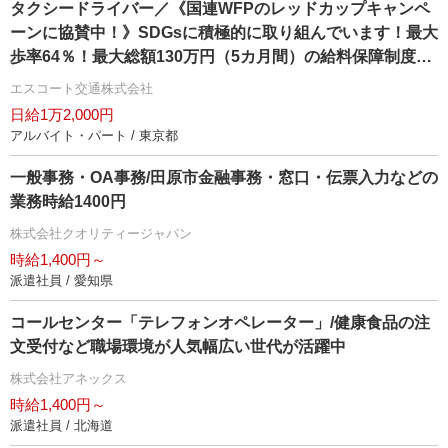
タクシードライバー／《国連WFPのレッドカップキャンペ
ーンに協賛中！》SDGsに積極的に取り組んでいます！最大
歩率64％！最大総額130万円（5カ月間）の給料保障制度あ
り ※社内規定あり最大20万円支給（現任・資格あり・経験
エスコート交通株式会社
者）※社内規定あり格安物件を多数ご紹介出来ます！入居
日給1万2,000円
実績多数！初期費用等相談に乗ります！マイカー・バイク
アルバイト・パート / 東京都
通勤可能！二種教習中、研修期間中は日給12,000円支給夜
日勤積極採用中！定着率抜群！勤続10年以上の乗務員が50
一般事務・OA事務/田原市金融事務・窓口・伝票入力などの
名以上！勤務体系を自由に選べる&無線配車なし！自分のペ
業務時給1400円
ースで仕事が出来る乗務員目線の会社！お気軽にお問い合
株式会社クオリティージャパン
せ下さい♪
時給1,400円～
派遣社員 / 愛知県
コールセンター「テレフォンオペレーター」/健康食品の注
文受付など職場環境が人気幅広い世代が活躍中
株式会社アネックス
時給1,400円～
派遣社員 / 北海道