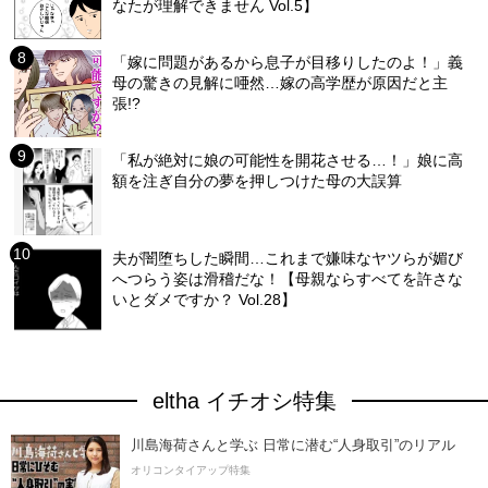
なたが理解できません Vol.5】
「嫁に問題があるから息子が目移りしたのよ！」義
母の驚きの見解に唖然…嫁の高学歴が原因だと主
張!?
「私が絶対に娘の可能性を開花させる…！」娘に高
額を注ぎ自分の夢を押しつけた母の大誤算
夫が闇堕ちした瞬間…これまで嫌味なヤツらが媚び
へつらう姿は滑稽だな！【母親ならすべてを許さな
いとダメですか？ Vol.28】
eltha イチオシ特集
川島海荷さんと学ぶ 日常に潜む“人身取引”のリアル
オリコンタイアップ特集