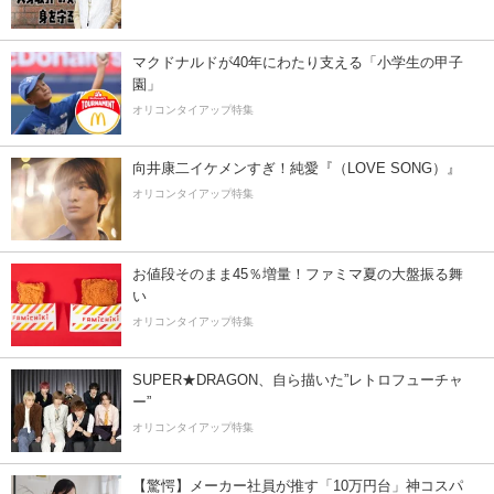
マクドナルドが40年にわたり支える「小学生の甲子
園」
オリコンタイアップ特集
向井康二イケメンすぎ！純愛『（LOVE SONG）』
オリコンタイアップ特集
お値段そのまま45％増量！ファミマ夏の大盤振る舞
い
オリコンタイアップ特集
SUPER★DRAGON、自ら描いた”レトロフューチャ
ー”
オリコンタイアップ特集
【驚愕】メーカー社員が推す「10万円台」神コスパ