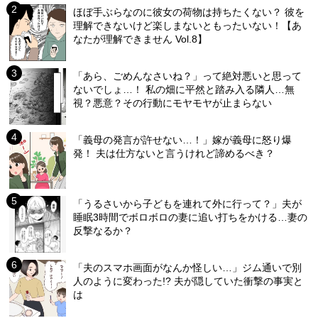
ほぼ手ぶらなのに彼女の荷物は持ちたくない？ 彼を
理解できないけど楽しまないともったいない！【あ
なたが理解できません Vol.8】
「あら、ごめんなさいね？」って絶対悪いと思って
ないでしょ…！ 私の畑に平然と踏み入る隣人…無
視？悪意？その行動にモヤモヤが止まらない
「義母の発言が許せない…！」嫁が義母に怒り爆
発！ 夫は仕方ないと言うけれど諦めるべき？
「うるさいから子どもを連れて外に行って？」夫が
睡眠3時間でボロボロの妻に追い打ちをかける…妻の
反撃なるか？
「夫のスマホ画面がなんか怪しい…」ジム通いで別
人のように変わった!? 夫が隠していた衝撃の事実と
は