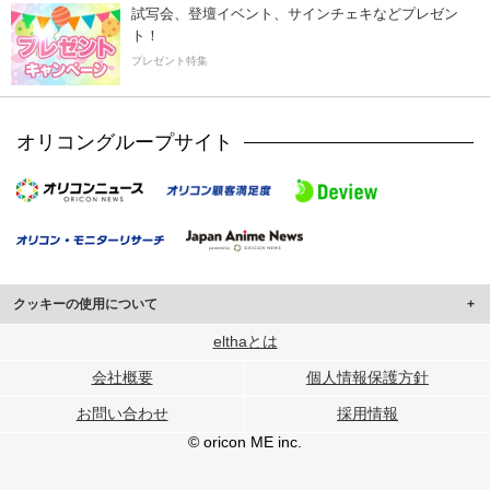
試写会、登壇イベント、サインチェキなどプレゼン
ト！
プレゼント特集
オリコングループサイト
クッキーの使用について
このサイトでは Cookie を使用して、ユーザーに合わせたコンテンツや広告の
elthaとは
表示、ソーシャル メディア機能の提供、広告の表示回数やクリック数の測定を
会社概要
個人情報保護方針
行っています。
また、ユーザーによるサイトの利用状況についても情報を収集し、ソーシャル
お問い合わせ
採用情報
メディアや広告配信、データ解析の各パートナーに提供しています。
各パートナーは、この情報とユーザーが各パートナーに提供した他の情報や、
© oricon ME inc.
ユーザーが各パートナーのサービスを使用したときに収集した他の情報を組み
合わせて使用することがあります。