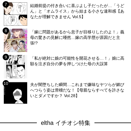
結婚前提の付き合いに喜ぶよし子だったが…「うど
ん」と「オムライス」から始まる小さな違和感【あ
なたが理解できません Vol.5】
「嫁に問題があるから息子が目移りしたのよ！」義
母の驚きの見解に唖然…嫁の高学歴が原因だと主
張!?
「私が絶対に娘の可能性を開花させる…！」娘に高
額を注ぎ自分の夢を押しつけた母の大誤算
夫が闇堕ちした瞬間…これまで嫌味なヤツらが媚び
へつらう姿は滑稽だな！【母親ならすべてを許さな
いとダメですか？ Vol.28】
eltha イチオシ特集