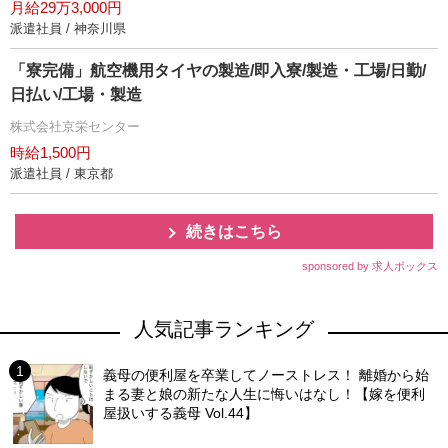
月給29万3,000円
派遣社員 / 神奈川県
「寮完備」航空機用タイヤの製造/即入寮/製造・工場/日勤/
日払い/工場・製造
株式会社京栄センター
時給1,500円
派遣社員 / 東京都
続きはこちら
sponsored by 求人ボックス
人気記事ランキング
義母の便利屋を卒業してノーストレス！ 離婚から始
まる妻と娘の新たな人生に悔いはなし！【嫁を便利
屋扱いする義母 Vol.44】