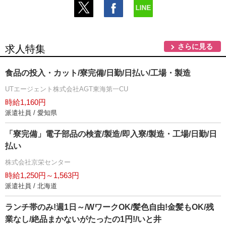
さらに見る
求人特集
食品の投入・カット/寮完備/日勤/日払い/工場・製造
UTエージェント株式会社AGT東海第一CU
時給1,160円
派遣社員 / 愛知県
「寮完備」電子部品の検査/製造/即入寮/製造・工場/日勤/日
払い
株式会社京栄センター
時給1,250円～1,563円
派遣社員 / 北海道
ランチ帯のみ!週1日～/WワークOK/髪色自由!金髪もOK/残
業なし/絶品まかないがたったの1円!/いと井