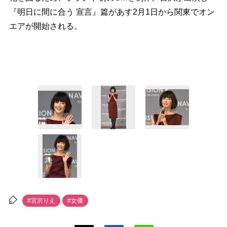
『明日に間に合う 宣言』篇があす2月1日から関東でオン
エアが開始される。
#宮沢りえ
#女優