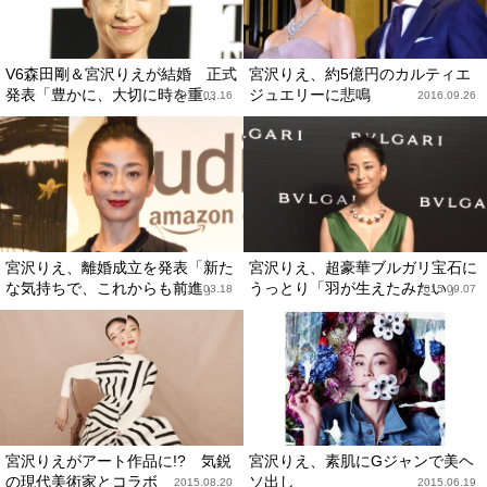
V6森田剛＆宮沢りえが結婚 正式
宮沢りえ、約5億円のカルティエ
発表「豊かに、大切に時を重...
ジュエリーに悲鳴
2018.03.16
2016.09.26
宮沢りえ、離婚成立を発表「新た
宮沢りえ、超豪華ブルガリ宝石に
な気持ちで、これからも前進」
うっとり「羽が生えたみたい」
2016.03.18
2015.09.07
宮沢りえがアート作品に!? 気鋭
宮沢りえ、素肌にGジャンで美ヘ
の現代美術家とコラボ
ソ出し
2015.08.20
2015.06.19