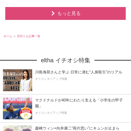
もっと見る
ホーム
宮沢りえ記事一覧
eltha イチオシ特集
川島海荷さんと学ぶ 日常に潜む“人身取引”のリアル
オリコンタイアップ特集
マクドナルドが40年にわたり支える「小学生の甲子
園」
オリコンタイアップ特集
森崎ウィン×向井康二“両片思い”にキュンが止まら