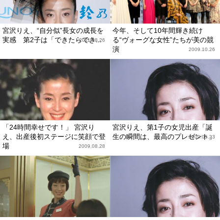
宮沢りえ、“自分似”長女の成長を
今年、そして10年間輝き続け
実感 第2子は「できたらでき...
る“ヴォーグな女性”たちが美の競
2011.08.26
演
2009.10.26
「24時間幸せです！」 宮沢り
宮沢りえ、第1子の女児出産「誕
え、出産後初ステージに笑顔で登
生の瞬間は、最高のプレゼント」
2009.05.23
場
2009.08.28