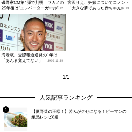
磯野家CM第4弾で判明 ワカメの
宮沢りえ、妊娠についてコメント
25年後は“エレベーターガール”
「大きな夢であった赤ちゃん...
2009.05.12
2009.02.13
海老蔵、交際報道連発の1年は
「あんま覚えてない」
2007.11.28
1/1
人気記事ランキング
【夏野菜の王様！】苦みがクセになる！ピーマンの
絶品レシピ8選