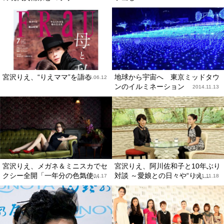
宮沢りえ、“りえママ”を語る
地球から宇宙へ 東京ミッドタウ
2015.06.12
ンのイルミネーション
2014.11.13
宮沢りえ、メガネ＆ミニスカでセ
宮沢りえ、阿川佐和子と10年ぶり
クシー全開「一年分の色気使...
対談 ～愛娘との日々や“りえ...
2013.04.17
2011.11.18