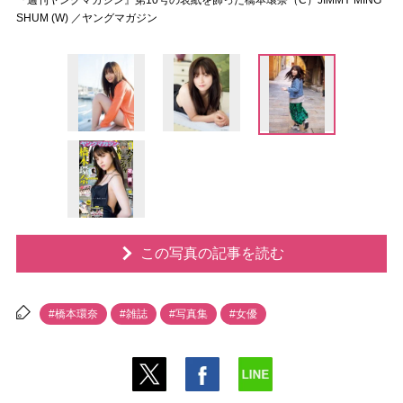
『週刊ヤングマガジン』第10号の表紙を飾った橋本環奈（C）JIMMY MING
SHUM (W) ／ヤングマガジン
この写真の記事を読む
#橋本環奈
#雑誌
#写真集
#女優