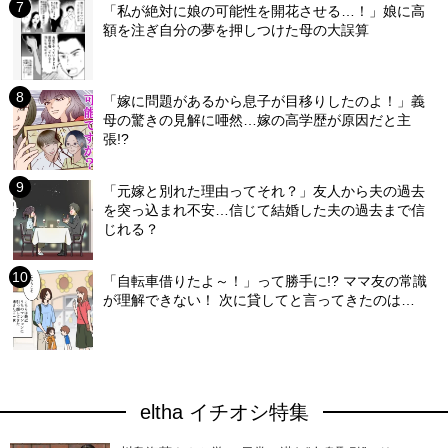
「私が絶対に娘の可能性を開花させる…！」娘に高
額を注ぎ自分の夢を押しつけた母の大誤算
「嫁に問題があるから息子が目移りしたのよ！」義
母の驚きの見解に唖然…嫁の高学歴が原因だと主
張!?
「元嫁と別れた理由ってそれ？」友人から夫の過去
を突っ込まれ不安…信じて結婚した夫の過去まで信
じれる？
「自転車借りたよ～！」って勝手に!? ママ友の常識
が理解できない！ 次に貸してと言ってきたのは…
eltha イチオシ特集