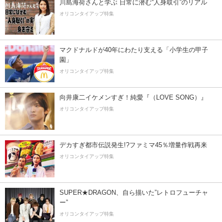
川島海荷さんと学ぶ 日常に潜む“人身取引”のリアル
オリコンタイアップ特集
マクドナルドが40年にわたり支える「小学生の甲子
園」
オリコンタイアップ特集
向井康二イケメンすぎ！純愛『（LOVE SONG）』
オリコンタイアップ特集
デカすぎ都市伝説発生!?ファミマ45％増量作戦再来
オリコンタイアップ特集
SUPER★DRAGON、自ら描いた”レトロフューチャ
ー”
オリコンタイアップ特集