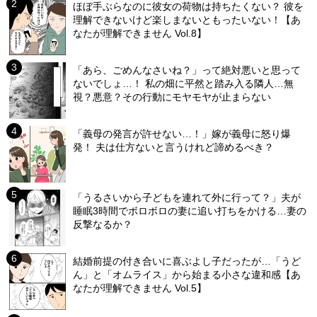
ほぼ手ぶらなのに彼女の荷物は持ちたくない？ 彼を
理解できないけど楽しまないともったいない！【あ
なたが理解できません Vol.8】
「あら、ごめんなさいね？」って絶対悪いと思って
ないでしょ…！ 私の畑に平然と踏み入る隣人…無
視？悪意？その行動にモヤモヤが止まらない
「義母の発言が許せない…！」嫁が義母に怒り爆
発！ 夫は仕方ないと言うけれど諦めるべき？
「うるさいから子どもを連れて外に行って？」夫が
睡眠3時間でボロボロの妻に追い打ちをかける…妻の
反撃なるか？
結婚前提の付き合いに喜ぶよし子だったが…「うど
ん」と「オムライス」から始まる小さな違和感【あ
なたが理解できません Vol.5】