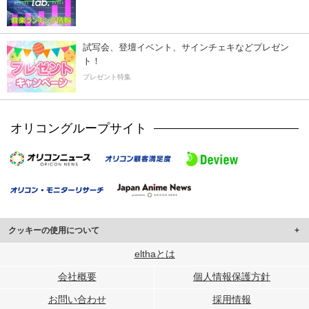
試写会、登壇イベント、サインチェキなどプレゼン
ト！
プレゼント特集
オリコングループサイト
クッキーの使用について
このサイトでは Cookie を使用して、ユーザーに合わせたコンテンツや広告の
elthaとは
表示、ソーシャル メディア機能の提供、広告の表示回数やクリック数の測定を
会社概要
個人情報保護方針
行っています。
また、ユーザーによるサイトの利用状況についても情報を収集し、ソーシャル
お問い合わせ
採用情報
メディアや広告配信、データ解析の各パートナーに提供しています。