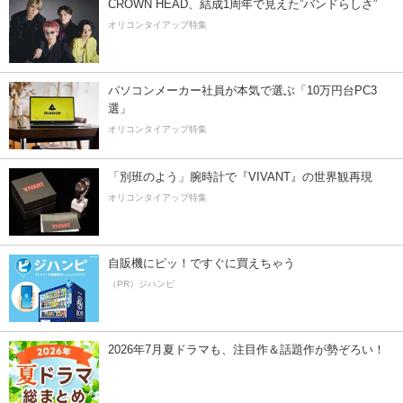
CROWN HEAD、結成1周年で見えた”バンドらしさ”
オリコンタイアップ特集
パソコンメーカー社員が本気で選ぶ「10万円台PC3
選」
オリコンタイアップ特集
「別班のよう」腕時計で『VIVANT』の世界観再現
オリコンタイアップ特集
自販機にピッ！ですぐに買えちゃう
（PR）ジハンピ
2026年7月夏ドラマも、注目作＆話題作が勢ぞろい！