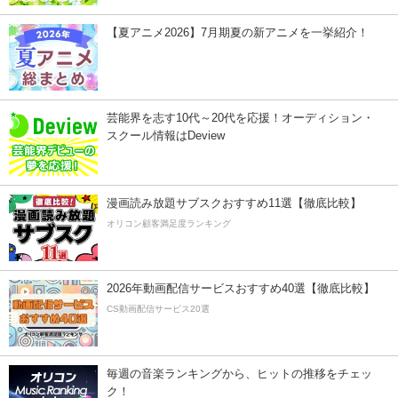
【夏アニメ2026】7月期夏の新アニメを一挙紹介！
芸能界を志す10代～20代を応援！オーディション・
スクール情報はDeview
漫画読み放題サブスクおすすめ11選【徹底比較】
オリコン顧客満足度ランキング
2026年動画配信サービスおすすめ40選【徹底比較】
CS動画配信サービス20選
毎週の音楽ランキングから、ヒットの推移をチェッ
ク！