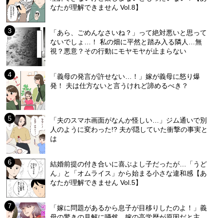
なたが理解できません Vol.8】
「あら、ごめんなさいね？」って絶対悪いと思って
ないでしょ…！ 私の畑に平然と踏み入る隣人…無
視？悪意？その行動にモヤモヤが止まらない
「義母の発言が許せない…！」嫁が義母に怒り爆
発！ 夫は仕方ないと言うけれど諦めるべき？
「夫のスマホ画面がなんか怪しい…」ジム通いで別
人のように変わった!? 夫が隠していた衝撃の事実と
は
結婚前提の付き合いに喜ぶよし子だったが…「うど
ん」と「オムライス」から始まる小さな違和感【あ
なたが理解できません Vol.5】
「嫁に問題があるから息子が目移りしたのよ！」義
母の驚きの見解に唖然…嫁の高学歴が原因だと主