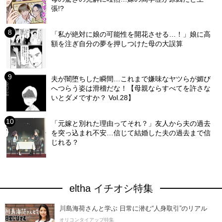
張!?
「私が絶対に娘の可能性を開花させる…！」娘に高
額を注ぎ自分の夢を押しつけた母の大誤算
夫が闇堕ちした瞬間…これまで嫌味なヤツらが媚び
へつらう姿は滑稽だな！【母親ならすべてを許さな
いとダメですか？ Vol.28】
「元嫁と別れた理由ってそれ？」友人から夫の過去
を突っ込まれ不安…信じて結婚した夫の過去まで信
じれる？
eltha イチオシ特集
川島海荷さんと学ぶ 日常に潜む“人身取引”のリアル
オリコンタイアップ特集