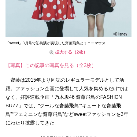
『sweet』3月号で初共演が実現した齋藤飛鳥とミニーマウス
拡大する（2枚）
【写真】この記事の写真を見る（全2枚）
齋藤は2015年より同誌のレギュラーモデルとして活
躍。ファッション企画に登場して人気を集めるだけでは
なく、好評連載企画「乃木坂46 齋藤飛鳥のFASHION
BUZZ」では、“クールな齋藤飛鳥”“キュートな齋藤飛
鳥”“フェミニンな齋藤飛鳥”などsweetファッションを3年
にわたり披露してきた。