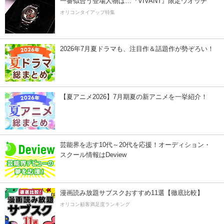
一番似合う登場人物は…『VIVANT』限定ウオッチ
オリコンタイアップ特集
2026年7月夏ドラマも、注目作＆話題作が勢ぞろい！
【夏アニメ2026】7月期夏の新アニメを一挙紹介！
芸能界を志す10代～20代を応援！オーディション・
スクール情報はDeview
漫画読み放題サブスクおすすめ11選【徹底比較】
オリコン顧客満足度ランキング