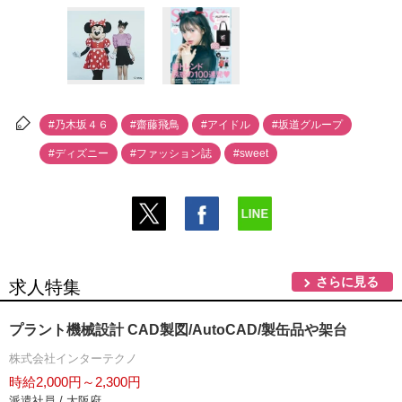
#乃木坂４６
#齋藤飛鳥
#アイドル
#坂道グループ
#ディズニー
#ファッション誌
#sweet
さらに見る
求人特集
プラント機械設計 CAD製図/AutoCAD/製缶品や架台
株式会社インターテクノ
時給2,000円～2,300円
派遣社員 / 大阪府