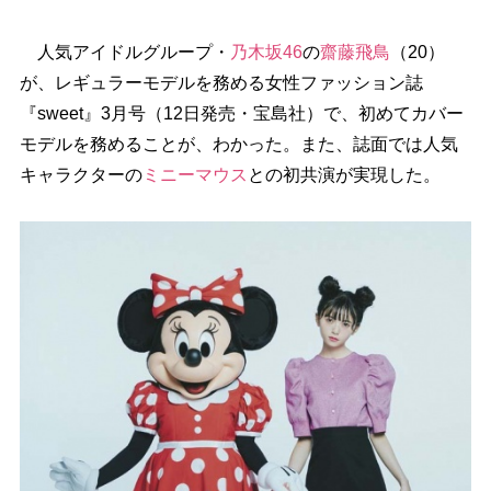
人気アイドルグループ・
乃木坂46
の
齋藤飛鳥
（20）
が、レギュラーモデルを務める女性ファッション誌
『sweet』3月号（12日発売・宝島社）で、初めてカバー
モデルを務めることが、わかった。また、誌面では人気
キャラクターの
ミニーマウス
との初共演が実現した。