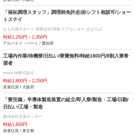
「福祉調理スタッフ」調理師免許必須/シフト相談可/ショー
トステイ
なも介護サポート 有限会社/津島 ケアセンター まほろば
時給1,250円～1,350円
アルバイト・パート / 愛知県
工場内作業/待機寮/日払い/寮費無料/時給1800円/8割入寮希
望者
move on株式会社
時給1,800円～2,250円
派遣社員 / 大阪府
「寮完備」半導体製造装置の組立/即入寮/製造・工場/日勤/
日払い/工場・製造
株式会社京栄センター
時給1,650円
派遣社員 / 東京都