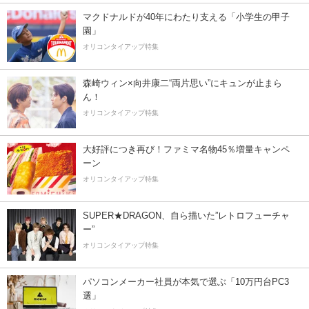
マクドナルドが40年にわたり支える「小学生の甲子
園」
オリコンタイアップ特集
森崎ウィン×向井康二“両片思い”にキュンが止まら
ん！
オリコンタイアップ特集
大好評につき再び！ファミマ名物45％増量キャンペ
ーン
オリコンタイアップ特集
SUPER★DRAGON、自ら描いた”レトロフューチャ
ー”
オリコンタイアップ特集
パソコンメーカー社員が本気で選ぶ「10万円台PC3
選」