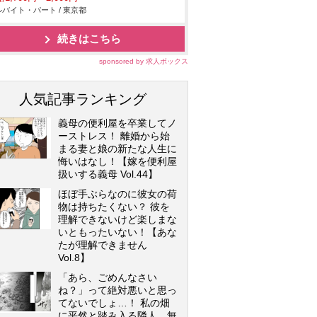
バイト・パート / 東京都
続きはこちら
sponsored by 求人ボックス
人気記事ランキング
義母の便利屋を卒業してノ
ーストレス！ 離婚から始
まる妻と娘の新たな人生に
悔いはなし！【嫁を便利屋
扱いする義母 Vol.44】
ほぼ手ぶらなのに彼女の荷
物は持ちたくない？ 彼を
理解できないけど楽しまな
いともったいない！【あな
たが理解できません
Vol.8】
「あら、ごめんなさい
ね？」って絶対悪いと思っ
てないでしょ…！ 私の畑
に平然と踏み入る隣人…無