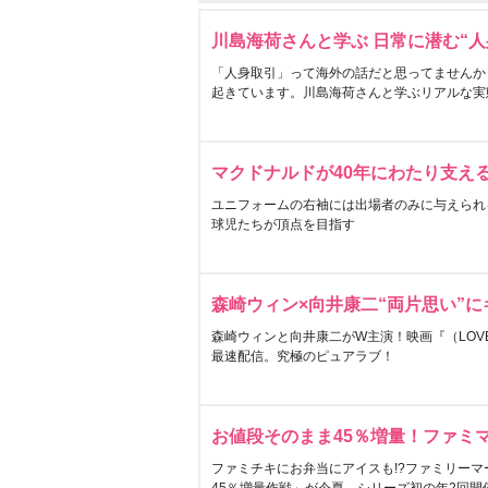
川島海荷さんと学ぶ 日常に潜む“人
「人身取引」って海外の話だと思ってませんか
起きています。川島海荷さんと学ぶリアルな実
マクドナルドが40年にわたり支え
ユニフォームの右袖には出場者のみに与えられ
球児たちが頂点を目指す
森崎ウィン×向井康二“両片思い”
森崎ウィンと向井康二がW主演！映画『（LOVE S
最速配信。究極のピュアラブ！
お値段そのまま45％増量！ファミ
ファミチキにお弁当にアイスも!?ファミリーマ