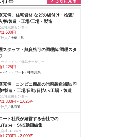
人特集
さらに見る
寮完備」住宅資材 などの組付け・検査/
入寮/製造・工場/工場・製造
式会社京栄センター
1,600円
社員 / 神奈川県
理スタッフ・無資格可の調理師/調理スタ
フ
ターチャイルド綱島ナーサリー
1,225円
バイト・パート / 神奈川県
寮完備」コンビニ商品の惣菜製造補助/即
寮/製造・工場/日勤/日払い/工場・製造
式会社京栄センター
1,300円～1,625円
社員 / 北海道
ニート社長が経営する会社での
ouTube・SNS動画編集
式会社CROWN
1,700円～2,000円