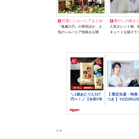
可愛いシルバニアまとめ
癒やしの猫ま
『鬼滅の刃』の再現ほか、人
人気タレント猫、
気のシルバニア投稿を公開
キュートな猫ズラ
P R