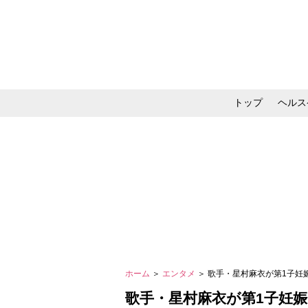
トップ
ヘルス
メイク・コスメ・スキ
ホーム
＞
エンタメ
＞ 歌手・星村麻衣が第1子
歌手・星村麻衣が第1子妊