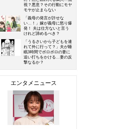
視？悪意？その行動にモヤ
モヤが止まらない
「義母の発言が許せな
い…！」嫁が義母に怒り爆
発！ 夫は仕方ないと言う
けれど諦めるべき？
「うるさいから子どもを連
れて外に行って？」夫が睡
眠3時間でボロボロの妻に
追い打ちをかける…妻の反
撃なるか？
エンタメニュース