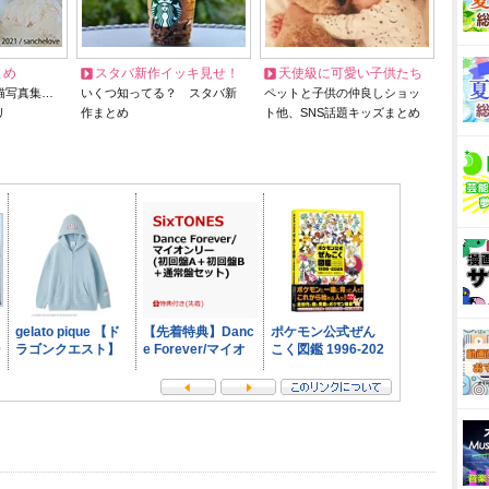
とめ
スタバ新作イッキ見せ！
天使級に可愛い子供たち
猫写真集…
いくつ知ってる？ スタバ新
ペットと子供の仲良しショッ
リ
作まとめ
ト他、SNS話題キッズまとめ