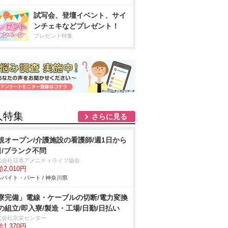
試写会、登壇イベント、サイ
ンチェキなどプレゼント！
プレゼント特集
人特集
さらに見る
規オープン/介護施設の看護師/週1日から
日/ブランク不問
式会社日本アメニティライフ協会
2,010円
バイト・パート / 神奈川県
寮完備」電線・ケーブルの切断/電力変換
の組立/即入寮/製造・工場/日勤/日払い
式会社京栄センター
1,370円