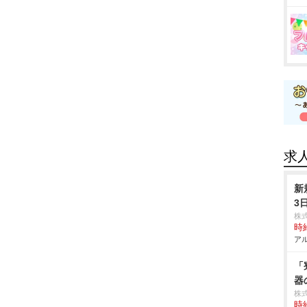
求
新
3
株
時給
アル
「
器
株
時給