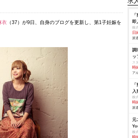
求
「
即
麻衣
（37）が9日、自身のブログを更新し、第1子妊娠を
株
日給
派遣
調
ッ
ス
時給
アル
「
入
株
時給
派遣
元
Y
株
時給