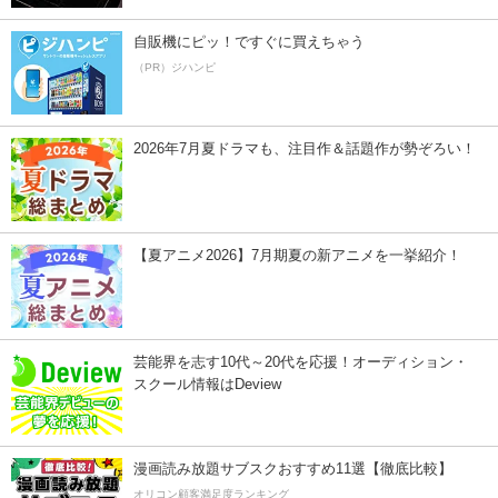
自販機にピッ！ですぐに買えちゃう
（PR）ジハンピ
2026年7月夏ドラマも、注目作＆話題作が勢ぞろい！
【夏アニメ2026】7月期夏の新アニメを一挙紹介！
芸能界を志す10代～20代を応援！オーディション・
スクール情報はDeview
漫画読み放題サブスクおすすめ11選【徹底比較】
オリコン顧客満足度ランキング