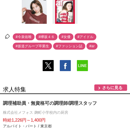
#今泉佑唯
#欅坂４６
#女優
#アイドル
#坂道グループ卒業生
#ファッション誌
#ar
さらに見る
求人特集
調理補助員・無資格可の調理師/調理スタッフ
株式会社メフォス 麹町小学校内の厨房
時給1,226円～1,400円
アルバイト・パート / 東京都