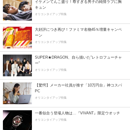
イケメンてんこ盛り！尊すぎる男子の純情ラブに胸
キュン
オリコンタイアップ特集
大好評につき再び！ファミマ名物45％増量キャンペ
ーン
オリコンタイアップ特集
SUPER★DRAGON、自ら描いた”レトロフューチャ
ー”
オリコンタイアップ特集
【驚愕】メーカー社員が推す「10万円台」神コスパ
PC
オリコンタイアップ特集
一番似合う登場人物は…『VIVANT』限定ウオッチ
オリコンタイアップ特集