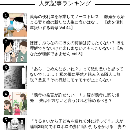
人気記事ランキング
義母の便利屋を卒業してノーストレス！ 離婚から始
まる妻と娘の新たな人生に悔いはなし！【嫁を便利
屋扱いする義母 Vol.44】
ほぼ手ぶらなのに彼女の荷物は持ちたくない？ 彼を
理解できないけど楽しまないともったいない！【あ
なたが理解できません Vol.8】
「あら、ごめんなさいね？」って絶対悪いと思って
ないでしょ…！ 私の畑に平然と踏み入る隣人…無
視？悪意？その行動にモヤモヤが止まらない
「義母の発言が許せない…！」嫁が義母に怒り爆
発！ 夫は仕方ないと言うけれど諦めるべき？
「うるさいから子どもを連れて外に行って？」夫が
睡眠3時間でボロボロの妻に追い打ちをかける…妻の