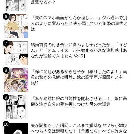
反撃なるか？
「夫のスマホ画面がなんか怪しい…」ジム通いで別
人のように変わった!? 夫が隠していた衝撃の事実と
は
結婚前提の付き合いに喜ぶよし子だったが…「うど
ん」と「オムライス」から始まる小さな違和感【あ
なたが理解できません Vol.5】
「嫁に問題があるから息子が目移りしたのよ！」義
母の驚きの見解に唖然…嫁の高学歴が原因だと主
張!?
「私が絶対に娘の可能性を開花させる…！」娘に高
額を注ぎ自分の夢を押しつけた母の大誤算
夫が闇堕ちした瞬間…これまで嫌味なヤツらが媚び
へつらう姿は滑稽だな！【母親ならすべてを許さな