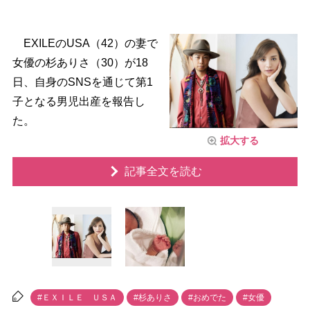
EXILEのUSA（42）の妻で
女優の杉ありさ（30）が18
日、自身のSNSを通じて第1
子となる男児出産を報告し
た。
拡大する
記事全文を読む
#ＥＸＩＬＥ ＵＳＡ
#杉ありさ
#おめでた
#女優