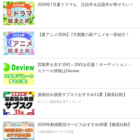
2026年7月夏ドラマも、注目作＆話題作が勢ぞろい！
【夏アニメ2026】7月期夏の新アニメを一挙紹介！
芸能界を志す10代～20代を応援！オーディション・
スクール情報はDeview
漫画読み放題サブスクおすすめ11選【徹底比較】
オリコン顧客満足度ランキング
2026年動画配信サービスおすすめ40選【徹底比較】
CS動画配信サービス20選