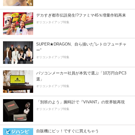
デカすぎ都市伝説発生!?ファミマ45％増量作戦再来
オリコンタイアップ特集
SUPER★DRAGON、自ら描いた”レトロフューチャ
ー”
オリコンタイアップ特集
パソコンメーカー社員が本気で選ぶ「10万円台PC3
選」
オリコンタイアップ特集
「別班のよう」腕時計で『VIVANT』の世界観再現
オリコンタイアップ特集
自販機にピッ！ですぐに買えちゃう