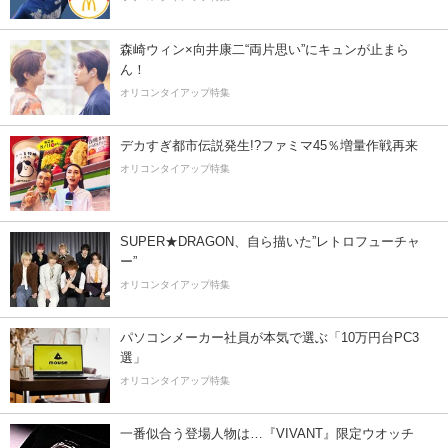
森崎ウィン×向井康二“両片思い”にキュンが止まら
ん！
オリコンタイアップ特集
デカすぎ都市伝説発生!?ファミマ45％増量作戦再来
オリコンタイアップ特集
SUPER★DRAGON、自ら描いた”レトロフューチャ
ー”
オリコンタイアップ特集
パソコンメーカー社員が本気で選ぶ「10万円台PC3
選」
オリコンタイアップ特集
一番似合う登場人物は…『VIVANT』限定ウオッチ