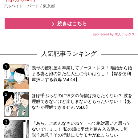
アルバイト・パート / 東京都
続きはこちら
sponsored by 求人ボックス
人気記事ランキング
義母の便利屋を卒業してノーストレス！ 離婚から始
まる妻と娘の新たな人生に悔いはなし！【嫁を便利
屋扱いする義母 Vol.44】
ほぼ手ぶらなのに彼女の荷物は持ちたくない？ 彼を
理解できないけど楽しまないともったいない！【あ
なたが理解できません Vol.8】
「あら、ごめんなさいね？」って絶対悪いと思って
ないでしょ…！ 私の畑に平然と踏み入る隣人…無
視？悪意？その行動にモヤモヤが止まらない