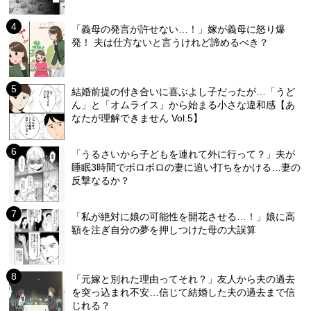
「義母の発言が許せない…！」嫁が義母に怒り爆
発！ 夫は仕方ないと言うけれど諦めるべき？
結婚前提の付き合いに喜ぶよし子だったが…「うど
ん」と「オムライス」から始まる小さな違和感【あ
なたが理解できません Vol.5】
「うるさいから子どもを連れて外に行って？」夫が
睡眠3時間でボロボロの妻に追い打ちをかける…妻の
反撃なるか？
「私が絶対に娘の可能性を開花させる…！」娘に高
額を注ぎ自分の夢を押しつけた母の大誤算
「元嫁と別れた理由ってそれ？」友人から夫の過去
を突っ込まれ不安…信じて結婚した夫の過去まで信
じれる？