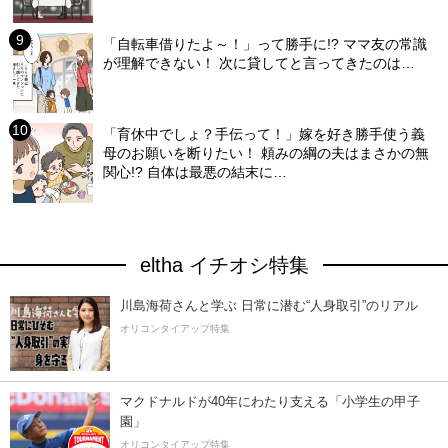
「自転車借りたよ～！」って勝手に!? ママ友の常識
が理解できない！ 次に貸してと言ってきたのは…
「育休中でしょ？手伝って！」嫁を好き勝手使う義
母のお願いを断りたい！ 頼みの綱の夫はまさかの無
関心!? 自体は最悪の結末に…
eltha イチオシ特集
川島海荷さんと学ぶ 日常に潜む“人身取引”のリアル
オリコンタイアップ特集
マクドナルドが40年にわたり支える「小学生の甲子
園」
オリコンタイアップ特集