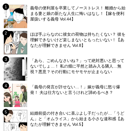
義母の便利屋を卒業してノーストレス！ 離婚から始
まる妻と娘の新たな人生に悔いはなし！【嫁を便利
屋扱いする義母 Vol.44】
ほぼ手ぶらなのに彼女の荷物は持ちたくない？ 彼を
理解できないけど楽しまないともったいない！【あ
なたが理解できません Vol.8】
「あら、ごめんなさいね？」って絶対悪いと思って
ないでしょ…！ 私の畑に平然と踏み入る隣人…無
視？悪意？その行動にモヤモヤが止まらない
「義母の発言が許せない…！」嫁が義母に怒り爆
発！ 夫は仕方ないと言うけれど諦めるべき？
結婚前提の付き合いに喜ぶよし子だったが…「うど
ん」と「オムライス」から始まる小さな違和感【あ
なたが理解できません Vol.5】