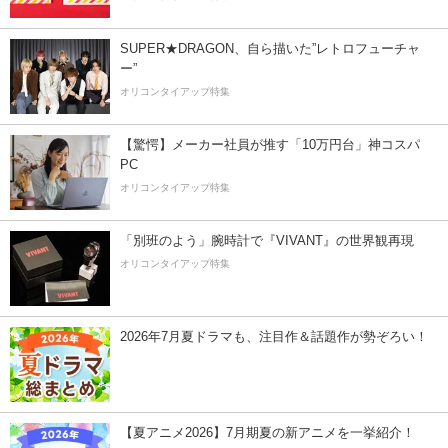
SUPER★DRAGON、自ら描いた”レトロフューチャ
ー”
オリコンタイアップ特集
【驚愕】メーカー社員が推す「10万円台」神コスパ
PC
オリコンタイアップ特集
「別班のよう」腕時計で『VIVANT』の世界観再現
オリコンタイアップ特集
2026年7月夏ドラマも、注目作＆話題作が勢ぞろい！
【夏アニメ2026】7月期夏の新アニメを一挙紹介！