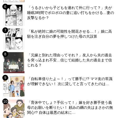
「うるさいから子どもを連れて外に行って？」夫が
睡眠3時間でボロボロの妻に追い打ちをかける…妻の
反撃なるか？
「私が絶対に娘の可能性を開花させる…！」娘に高
額を注ぎ自分の夢を押しつけた母の大誤算
「元嫁と別れた理由ってそれ？」友人から夫の過去
を突っ込まれ不安…信じて結婚した夫の過去まで信
じれる？
「自転車借りたよ～！」って勝手に!? ママ友の常識
が理解できない！ 次に貸してと言ってきたのは…
「育休中でしょ？手伝って！」嫁を好き勝手使う義
母のお願いを断りたい！ 頼みの綱の夫はまさかの無
関心!? 自体は最悪の結末に…