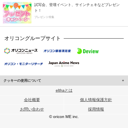
試写会、登壇イベント、サインチェキなどプレゼン
ト！
プレゼント特集
オリコングループサイト
クッキーの使用について
このサイトでは Cookie を使用して、ユーザーに合わせたコンテンツや広告の
elthaとは
表示、ソーシャル メディア機能の提供、広告の表示回数やクリック数の測定を
会社概要
個人情報保護方針
行っています。
また、ユーザーによるサイトの利用状況についても情報を収集し、ソーシャル
お問い合わせ
採用情報
メディアや広告配信、データ解析の各パートナーに提供しています。
各パートナーは、この情報とユーザーが各パートナーに提供した他の情報や、
© oricon ME inc.
ユーザーが各パートナーのサービスを使用したときに収集した他の情報を組み
合わせて使用することがあります。