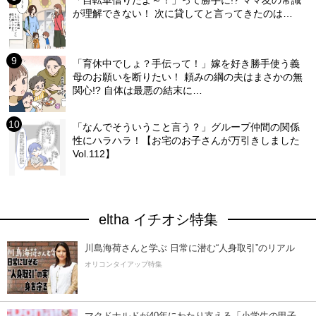
「自転車借りたよ～！」って勝手に!? ママ友の常識
が理解できない！ 次に貸してと言ってきたのは…
「育休中でしょ？手伝って！」嫁を好き勝手使う義
母のお願いを断りたい！ 頼みの綱の夫はまさかの無
関心!? 自体は最悪の結末に…
「なんでそういうこと言う？」グループ仲間の関係
性にハラハラ！【お宅のお子さんが万引きしました
Vol.112】
eltha イチオシ特集
川島海荷さんと学ぶ 日常に潜む“人身取引”のリアル
オリコンタイアップ特集
マクドナルドが40年にわたり支える「小学生の甲子