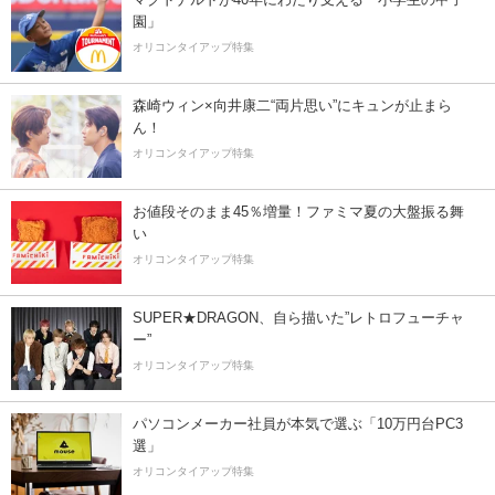
園」
オリコンタイアップ特集
森崎ウィン×向井康二“両片思い”にキュンが止まら
ん！
オリコンタイアップ特集
お値段そのまま45％増量！ファミマ夏の大盤振る舞
い
オリコンタイアップ特集
SUPER★DRAGON、自ら描いた”レトロフューチャ
ー”
オリコンタイアップ特集
パソコンメーカー社員が本気で選ぶ「10万円台PC3
選」
オリコンタイアップ特集