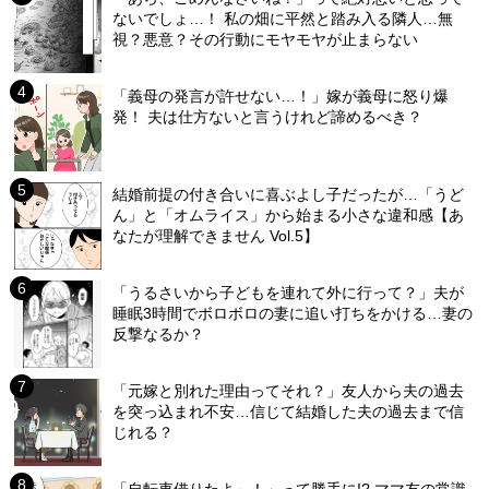
ないでしょ…！ 私の畑に平然と踏み入る隣人…無
視？悪意？その行動にモヤモヤが止まらない
「義母の発言が許せない…！」嫁が義母に怒り爆
発！ 夫は仕方ないと言うけれど諦めるべき？
結婚前提の付き合いに喜ぶよし子だったが…「うど
ん」と「オムライス」から始まる小さな違和感【あ
なたが理解できません Vol.5】
「うるさいから子どもを連れて外に行って？」夫が
睡眠3時間でボロボロの妻に追い打ちをかける…妻の
反撃なるか？
「元嫁と別れた理由ってそれ？」友人から夫の過去
を突っ込まれ不安…信じて結婚した夫の過去まで信
じれる？