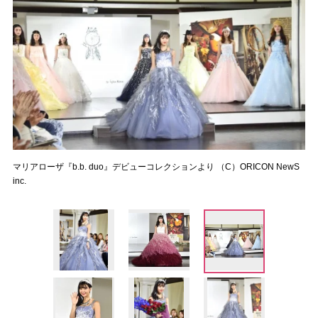
マリアローザ『b.b. duo』デビューコレクションより （C）ORICON NewS
inc.