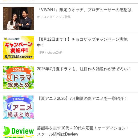
『VIVANT』限定ウオッチ、プロデューサーの感想は
オリコンタイアップ特集
【8月12日まで！】チョコザップキャンペーン実施
中！
（PR）chocoZAP
2026年7月夏ドラマも、注目作＆話題作が勢ぞろい！
【夏アニメ2026】7月期夏の新アニメを一挙紹介！
芸能界を志す10代～20代を応援！オーディション・
スクール情報はDeview