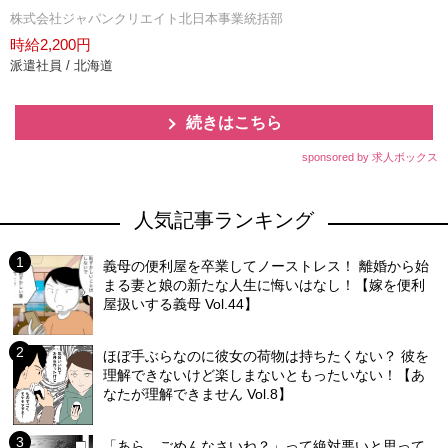
株式会社ジャパンクリエイト北日本事業統括部
時給2,200円
派遣社員 / 北海道
続きはこちら
sponsored by 求人ボックス
人気記事ランキング
義母の便利屋を卒業してノーストレス！ 離婚から始
まる妻と娘の新たな人生に悔いはなし！【嫁を便利
屋扱いする義母 Vol.44】
ほぼ手ぶらなのに彼女の荷物は持ちたくない？ 彼を
理解できないけど楽しまないともったいない！【あ
なたが理解できません Vol.8】
「あら、ごめんなさいね？」って絶対悪いと思って