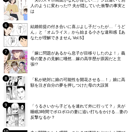
「夫のスマホ画面がなんか怪しい…」ジム通いで別
人のように変わった!? 夫が隠していた衝撃の事実と
は
結婚前提の付き合いに喜ぶよし子だったが…「うど
ん」と「オムライス」から始まる小さな違和感【あ
なたが理解できません Vol.5】
「嫁に問題があるから息子が目移りしたのよ！」義
母の驚きの見解に唖然…嫁の高学歴が原因だと主
張!?
「私が絶対に娘の可能性を開花させる…！」娘に高
額を注ぎ自分の夢を押しつけた母の大誤算
「うるさいから子どもを連れて外に行って？」夫が
睡眠3時間でボロボロの妻に追い打ちをかける…妻の
反撃なるか？