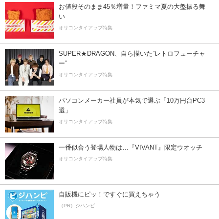
お値段そのまま45％増量！ファミマ夏の大盤振る舞
い
オリコンタイアップ特集
SUPER★DRAGON、自ら描いた”レトロフューチャ
ー”
オリコンタイアップ特集
パソコンメーカー社員が本気で選ぶ「10万円台PC3
選」
オリコンタイアップ特集
一番似合う登場人物は…『VIVANT』限定ウオッチ
オリコンタイアップ特集
自販機にピッ！ですぐに買えちゃう
（PR）ジハンピ