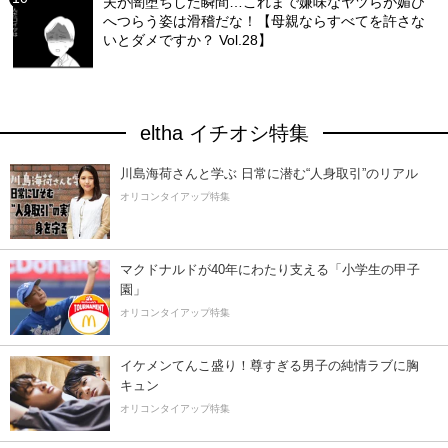
夫が闇堕ちした瞬間…これまで嫌味なヤツらが媚び
へつらう姿は滑稽だな！【母親ならすべてを許さな
いとダメですか？ Vol.28】
eltha イチオシ特集
川島海荷さんと学ぶ 日常に潜む“人身取引”のリアル
オリコンタイアップ特集
マクドナルドが40年にわたり支える「小学生の甲子
園」
オリコンタイアップ特集
イケメンてんこ盛り！尊すぎる男子の純情ラブに胸
キュン
オリコンタイアップ特集