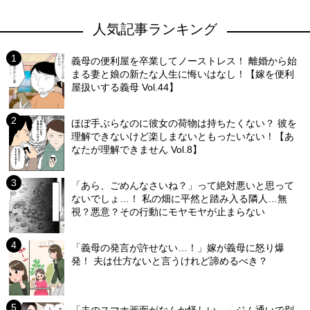
人気記事ランキング
義母の便利屋を卒業してノーストレス！ 離婚から始
まる妻と娘の新たな人生に悔いはなし！【嫁を便利
屋扱いする義母 Vol.44】
ほぼ手ぶらなのに彼女の荷物は持ちたくない？ 彼を
理解できないけど楽しまないともったいない！【あ
なたが理解できません Vol.8】
「あら、ごめんなさいね？」って絶対悪いと思って
ないでしょ…！ 私の畑に平然と踏み入る隣人…無
視？悪意？その行動にモヤモヤが止まらない
「義母の発言が許せない…！」嫁が義母に怒り爆
発！ 夫は仕方ないと言うけれど諦めるべき？