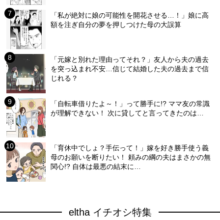
「私が絶対に娘の可能性を開花させる…！」娘に高
額を注ぎ自分の夢を押しつけた母の大誤算
「元嫁と別れた理由ってそれ？」友人から夫の過去
を突っ込まれ不安…信じて結婚した夫の過去まで信
じれる？
「自転車借りたよ～！」って勝手に!? ママ友の常識
が理解できない！ 次に貸してと言ってきたのは…
「育休中でしょ？手伝って！」嫁を好き勝手使う義
母のお願いを断りたい！ 頼みの綱の夫はまさかの無
関心!? 自体は最悪の結末に…
eltha イチオシ特集