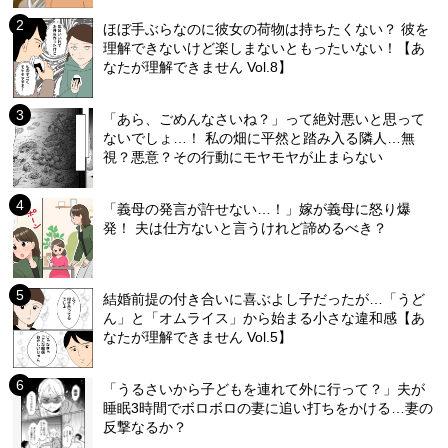
ほぼ手ぶらなのに彼女の荷物は持ちたくない？ 彼を
理解できないけど楽しまないともったいない！【あ
なたが理解できません Vol.8】
「あら、ごめんなさいね？」って絶対悪いと思って
ないでしょ…！ 私の畑に平然と踏み入る隣人…無
視？悪意？その行動にモヤモヤが止まらない
「義母の発言が許せない…！」嫁が義母に怒り爆
発！ 夫は仕方ないと言うけれど諦めるべき？
結婚前提の付き合いに喜ぶよし子だったが…「うど
ん」と「オムライス」から始まる小さな違和感【あ
なたが理解できません Vol.5】
「うるさいから子どもを連れて外に行って？」夫が
睡眠3時間でボロボロの妻に追い打ちをかける…妻の
反撃なるか？