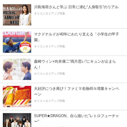
川島海荷さんと学ぶ 日常に潜む“人身取引”のリアル
オリコンタイアップ特集
マクドナルドが40年にわたり支える「小学生の甲子
園」
オリコンタイアップ特集
森崎ウィン×向井康二“両片思い”にキュンが止まら
ん！
オリコンタイアップ特集
大好評につき再び！ファミマ名物45％増量キャンペ
ーン
オリコンタイアップ特集
SUPER★DRAGON、自ら描いた”レトロフューチャ
ー”