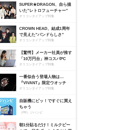
SUPER★DRAGON、自ら描
いた”レトロフューチャー”
オリコンタイアップ特集
CROWN HEAD、結成1周年
で見えた”バンドらしさ”
オリコンタイアップ特集
【驚愕】メーカー社員が推す
「10万円台」神コスパPC
オリコンタイアップ特集
一番似合う登場人物は…
『VIVANT』限定ウオッチ
オリコンタイアップ特集
自販機にピッ！ですぐに買え
ちゃう
（PR）ジハンピ
朝1分貼るだけ！ミルクピー