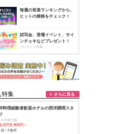
毎週の音楽ランキングから、
ヒットの推移をチェック！
試写会、登壇イベント、サイ
ンチェキなどプレゼント！
プレゼント特集
人特集
さらに見る
洋料理経験者歓迎ホテルの西洋調理スタ
フ
テル日航大阪
19万8,900円～
員 / 大阪府