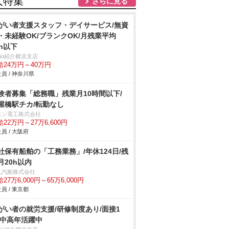
人特集
さらに見る
がい者支援スタッフ・デイサービス/無資
・未経験OK/ブランクOK/月残業平均
0h以下
trio紹介横浜支店
給24万円～40万円
員 / 神奈川県
験者募集「総務職」残業月10時間以下/
屋橋駅チカ/転勤なし
エン電工株式会社
22万円～27万6,600円
員 / 大阪府
社保有船舶の「工務業務」/年休124日/残
月20h以内
丸汽船株式会社
27万6,000円～65万6,000円
員 / 東京都
がい者の就労支援/研修制度あり/面接1
/中高年活躍中