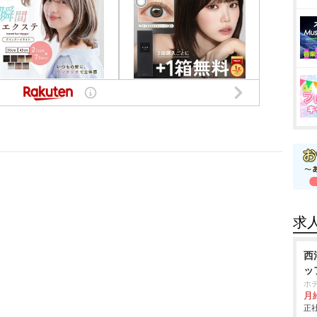
求
西
ッ
ホ
月給
正社