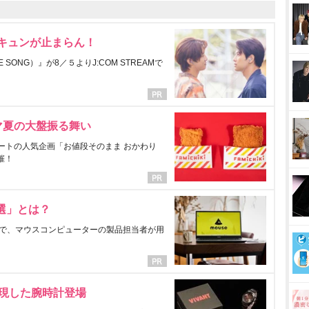
にキュンが止まらん！
ONG）』が8／５よりJ:COM STREAMで
マ夏の大盤振る舞い
ートの人気企画「お値段そのまま おかわり
催！
選」とは？
で、マウスコンピューターの製品担当者が用
表現した腕時計登場