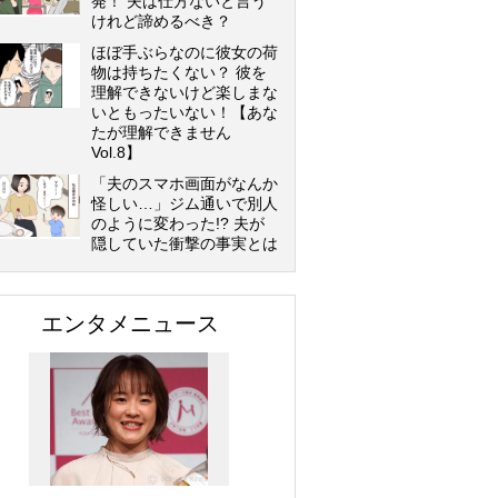
発！ 夫は仕方ないと言う
けれど諦めるべき？
ほぼ手ぶらなのに彼女の荷
物は持ちたくない？ 彼を
理解できないけど楽しまな
いともったいない！【あな
たが理解できません
Vol.8】
「夫のスマホ画面がなんか
怪しい…」ジム通いで別人
のように変わった!? 夫が
隠していた衝撃の事実とは
エンタメニュース