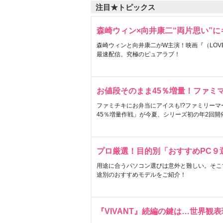
注目★トピックス
森崎ウィン×向井康二“両片思い”
森崎ウィンと向井康二がW主演！映画『（LOVE S
最速配信。究極のピュアラブ！
お値段そのまま45％増量！ファミ
ファミチキにお弁当にアイスも!?ファミリーマ
45％増量作戦」が今夏、シリーズ初の年2回開
プロ厳選！目的別「おすすめPC９
用途に合うパソコン選びは意外と難しい。そこ
途別のおすすめモデルをご紹介！
『VIVANT』続編の鍵は…世界観