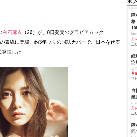
求
障
格
1
の
白石麻衣
（26）が、8日発売のグラビアムック
ko
月
』（光文社）の表紙に登場。約3年ぶりの同誌カバーで、日本を代表
正社
に発揮した。
経
淀
ヒ
月給
正社
自
業
山
月給
正社
障
回