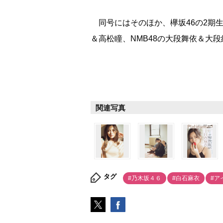
同号にはそのほか、欅坂46の2期生、A
＆高松瞳、NMB48の大段舞依＆大
関連写真
タグ
#乃木坂４６
#白石麻衣
#ア