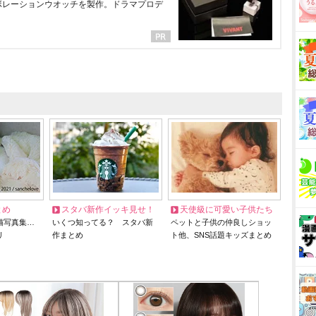
ラボレーションウオッチを製作。ドラマプロデ
とめ
スタバ新作イッキ見せ！
天使級に可愛い子供たち
猫写真集…
いくつ知ってる？ スタバ新
ペットと子供の仲良しショッ
リ
作まとめ
ト他、SNS話題キッズまとめ