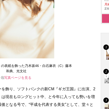
ko
月
正社
 vol.9』の表紙を飾った乃木坂46・白石麻衣（C）藤本
和典、光文社
写真ページを見る
を飾り、ソフトバンクの新CM『ギガ王国』に出演、2
』は現在もロングヒット中、と今年に入っても勢いを増
後となる号で、“平成を代表する美女”として、堂々と