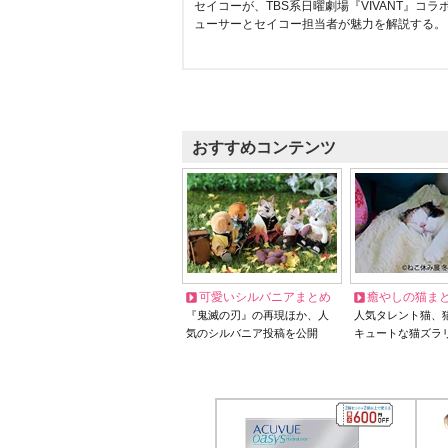
セイコーが、TBS系日曜劇場『VIVANT』コ
ューサーとセイコー担当者が魅力を解説する。
おすすめコンテンツ
可愛いシルバニアまとめ
癒やしの猫ま
『鬼滅の刃』の再現ほか、人
人気タレント猫、
気のシルバニア投稿を公開
キュートな猫ズラ