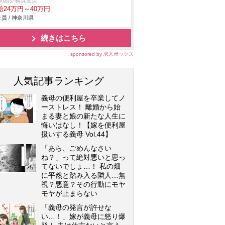
trio紹介横浜支店
給24万円～40万円
員 / 神奈川県
続きはこちら
sponsored by 求人ボックス
人気記事ランキング
義母の便利屋を卒業してノ
ーストレス！ 離婚から始
まる妻と娘の新たな人生に
悔いはなし！【嫁を便利屋
扱いする義母 Vol.44】
「あら、ごめんなさい
ね？」って絶対悪いと思っ
てないでしょ…！ 私の畑
に平然と踏み入る隣人…無
視？悪意？その行動にモヤ
モヤが止まらない
「義母の発言が許せな
い…！」嫁が義母に怒り爆