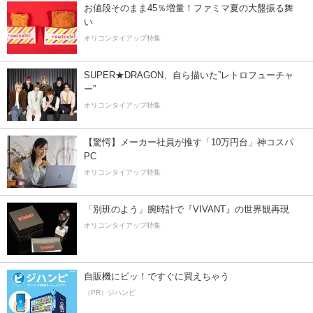
お値段そのまま45％増量！ファミマ夏の大盤振る舞
い
オリコンタイアップ特集
SUPER★DRAGON、自ら描いた”レトロフューチャ
ー”
オリコンタイアップ特集
【驚愕】メーカー社員が推す「10万円台」神コスパ
PC
オリコンタイアップ特集
「別班のよう」腕時計で『VIVANT』の世界観再現
オリコンタイアップ特集
自販機にピッ！ですぐに買えちゃう
（PR）ジハンピ