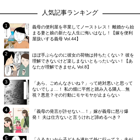
人気記事ランキング
義母の便利屋を卒業してノーストレス！ 離婚から始
まる妻と娘の新たな人生に悔いはなし！【嫁を便利
屋扱いする義母 Vol.44】
ほぼ手ぶらなのに彼女の荷物は持ちたくない？ 彼を
理解できないけど楽しまないともったいない！【あ
なたが理解できません Vol.8】
「あら、ごめんなさいね？」って絶対悪いと思って
ないでしょ…！ 私の畑に平然と踏み入る隣人…無
視？悪意？その行動にモヤモヤが止まらない
「義母の発言が許せない…！」嫁が義母に怒り爆
発！ 夫は仕方ないと言うけれど諦めるべき？
「うるさいから子どもを連れて外に行って？」夫が