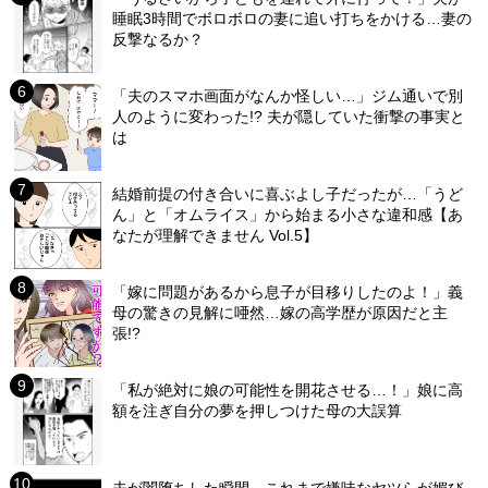
睡眠3時間でボロボロの妻に追い打ちをかける…妻の
反撃なるか？
「夫のスマホ画面がなんか怪しい…」ジム通いで別
人のように変わった!? 夫が隠していた衝撃の事実と
は
結婚前提の付き合いに喜ぶよし子だったが…「うど
ん」と「オムライス」から始まる小さな違和感【あ
なたが理解できません Vol.5】
「嫁に問題があるから息子が目移りしたのよ！」義
母の驚きの見解に唖然…嫁の高学歴が原因だと主
張!?
「私が絶対に娘の可能性を開花させる…！」娘に高
額を注ぎ自分の夢を押しつけた母の大誤算