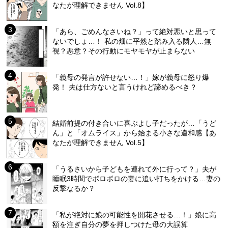
なたが理解できません Vol.8】
「あら、ごめんなさいね？」って絶対悪いと思って
ないでしょ…！ 私の畑に平然と踏み入る隣人…無
視？悪意？その行動にモヤモヤが止まらない
「義母の発言が許せない…！」嫁が義母に怒り爆
発！ 夫は仕方ないと言うけれど諦めるべき？
結婚前提の付き合いに喜ぶよし子だったが…「うど
ん」と「オムライス」から始まる小さな違和感【あ
なたが理解できません Vol.5】
「うるさいから子どもを連れて外に行って？」夫が
睡眠3時間でボロボロの妻に追い打ちをかける…妻の
反撃なるか？
「私が絶対に娘の可能性を開花させる…！」娘に高
額を注ぎ自分の夢を押しつけた母の大誤算