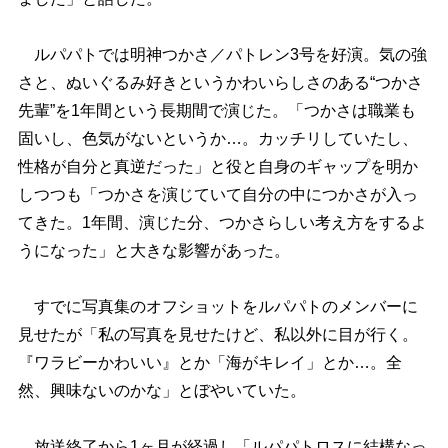
ルパパトでは明神つかさ／パトレン3号を好演。気の強
さと、ぬいぐるみ好きというかわいらしさのある“つかさ
先輩”を1年間という長期間で演じた。「つかさは職業も
固いし、色気がないというか…。カッチリしていたし、
性格が自分と真逆だった」と役と自身のギャップを明か
しつつも「つかさを演じていて自分の中につかさが入っ
てきた。1年間、演じた分、つかさらしい考え方をするよ
うになった」と大きな影響があった。
すでに写真集のオフショットをルパパトのメンバーに
見せたが「私の写真を見せたけど、私以外に目が行く。
『ワラビーかわいい』とか「海がキレイ」とか…。全
然、興味ないのかな」とぼやいていた。
放送終了から1ヶ月が経過し「ルパパトロスに結構なっ