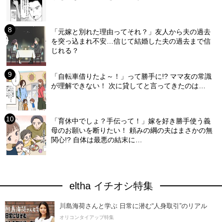
「元嫁と別れた理由ってそれ？」友人から夫の過去
を突っ込まれ不安…信じて結婚した夫の過去まで信
じれる？
「自転車借りたよ～！」って勝手に!? ママ友の常識
が理解できない！ 次に貸してと言ってきたのは…
「育休中でしょ？手伝って！」嫁を好き勝手使う義
母のお願いを断りたい！ 頼みの綱の夫はまさかの無
関心!? 自体は最悪の結末に…
eltha イチオシ特集
川島海荷さんと学ぶ 日常に潜む“人身取引”のリアル
オリコンタイアップ特集