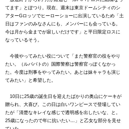
てます」とぽつり。現在、週末は東京ドームシティのシ
アターGロッソでヒーローショーに出演しているため「土
日はファンのみなさんにも、メンバーにも会っている。
今は月から金までが寂しいだけです」と平日限定ロスに
なっているそう。
今後やってみたい役について「また警察官の役をやり
たい。（ルパパトの）国際警察は警察官っぽくなかっ
た。今度は刑事をやってみたい。あとは妹キャラも演じ
てみたい」と希望した。
10日に25歳の誕生日を迎えたばかりの奥山にケーキが
贈られ、大喜び。この日は白いワンピースで登場してい
たが「清楚なキレイな感じで透明感を出したいな、と。
25歳になったので年に抗いたい…」と乙女な部分を見せ
ていた。