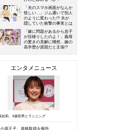
「夫のスマホ画面がなんか
怪しい…」ジム通いで別人
のように変わった!? 夫が
隠していた衝撃の事実とは
「嫁に問題があるから息子
が目移りしたのよ！」義母
の驚きの見解に唖然…嫁の
高学歴が原因だと主張!?
エンタメニュース
坂絵莉、4歳長男とランニング
小原正子、資格取得を報告