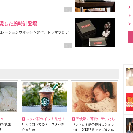
表現した腕時計登場
ラボレーションウオッチを製作。ドラマプロデ
とめ
スタバ新作イッキ見せ！
天使級に可愛い子供たち
猫写真集…
いくつ知ってる？ スタバ新
ペットと子供の仲良しショッ
リ
作まとめ
ト他、SNS話題キッズまとめ