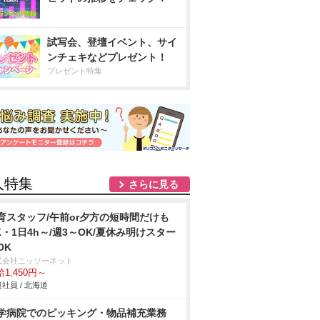
試写会、登壇イベント、サイ
ンチェキなどプレゼント！
プレゼント特集
人特集
さらに見る
育スタッフ/午前or夕方の短時間だけも
K・1日4h～/週3～OK/夏休み明けスター
OK
式会社ニッソーネット
1,450円～
社員 / 北海道
学病院でのピッキング・物品補充業務