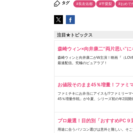
タグ
#長友佑都
#平愛梨
#おめで
注目★トピックス
森崎ウィン×向井康二“両片思い”
森崎ウィンと向井康二がW主演！映画『（LOVE S
最速配信。究極のピュアラブ！
お値段そのまま45％増量！ファミ
ファミチキにお弁当にアイスも!?ファミリーマ
45％増量作戦」が今夏、シリーズ初の年2回開
プロ厳選！目的別「おすすめPC９
用途に合うパソコン選びは意外と難しい。そこ