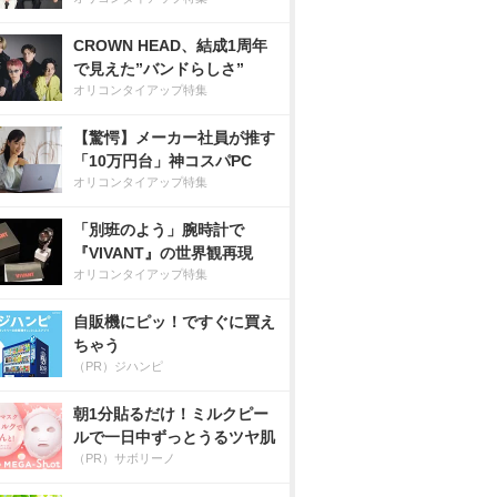
CROWN HEAD、結成1周年
で見えた”バンドらしさ”
オリコンタイアップ特集
【驚愕】メーカー社員が推す
「10万円台」神コスパPC
オリコンタイアップ特集
「別班のよう」腕時計で
『VIVANT』の世界観再現
オリコンタイアップ特集
自販機にピッ！ですぐに買え
ちゃう
（PR）ジハンピ
朝1分貼るだけ！ミルクピー
ルで一日中ずっとうるツヤ肌
（PR）サボリーノ