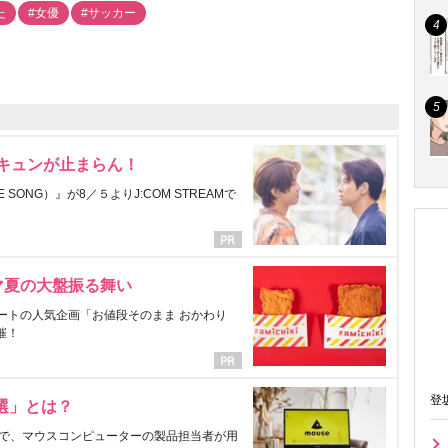
た
#女優
#サッカー
にキュンが止まらん！
ONG）』が8／５よりJ:COM STREAMで
マ夏の大盤振る舞い
ートの人気企画「お値段そのまま おかわり
催！
登
選」とは？
で、マウスコンピューターの製品担当者が用