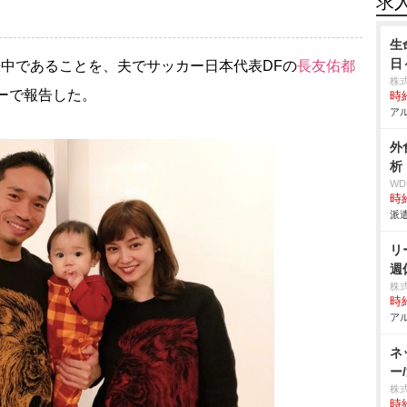
求
生
日
娠中であることを、夫でサッカー日本代表DFの
長友佑都
株
ターで報告した。
時給
アル
外
析
W
時給
派遣
リ
週
株
時給
アル
ネ
ー
株
時給