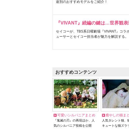
途別のおすすめモデルをご紹介！
『VIVANT』続編の鍵は…世界観
セイコーが、TBS系日曜劇場『VIVANT』コ
ューサーとセイコー担当者が魅力を解説する。
おすすめコンテンツ
可愛いシルバニアまとめ
癒やしの猫ま
『鬼滅の刃』の再現ほか、人
人気タレント猫、
気のシルバニア投稿を公開
キュートな猫ズラ