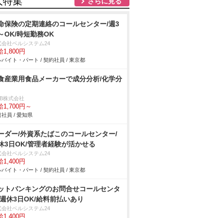
人特集
さらに見る
命保険の定期連絡のコールセンター/週3
～OK/時短勤務OK
式会社ベルシステム24
1,800円
バイト・パート / 契約社員 / 東京都
食産業用食品メーカーで成分分析/化学分
DB株式会社
1,700円～
社員 / 愛知県
ーダー/外資系たばこのコールセンター/
休3日OK/管理者経験が活かせる
式会社ベルシステム24
1,400円
バイト・パート / 契約社員 / 東京都
ットバンキングのお問合せコールセンタ
/週休3日OK/給料前払いあり
式会社ベルシステム24
1,400円