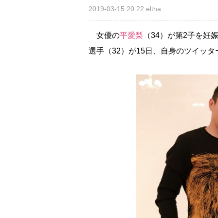
2019-03-15 20:22
eltha
女優の
平愛梨
（34）が第2子を妊
選手（32）が15日、自身のツイッ