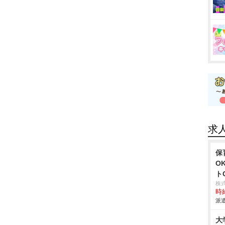
求
保
O
ト
株
時給
派遣
大