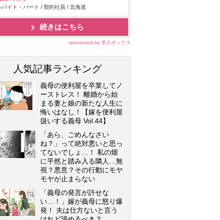
バイト・パート / 契約社員 / 北海道
続きはこちら
sponsored by 求人ボックス
人気記事ランキング
義母の便利屋を卒業してノ
ーストレス！ 離婚から始
まる妻と娘の新たな人生に
悔いはなし！【嫁を便利屋
扱いする義母 Vol.44】
「あら、ごめんなさい
ね？」って絶対悪いと思っ
てないでしょ…！ 私の畑
に平然と踏み入る隣人…無
視？悪意？その行動にモヤ
モヤが止まらない
「義母の発言が許せな
い…！」嫁が義母に怒り爆
発！ 夫は仕方ないと言う
けれど諦めるべき？