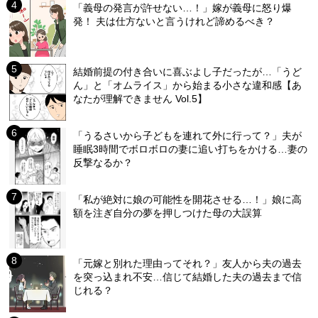
「義母の発言が許せない…！」嫁が義母に怒り爆
発！ 夫は仕方ないと言うけれど諦めるべき？
結婚前提の付き合いに喜ぶよし子だったが…「うど
ん」と「オムライス」から始まる小さな違和感【あ
なたが理解できません Vol.5】
「うるさいから子どもを連れて外に行って？」夫が
睡眠3時間でボロボロの妻に追い打ちをかける…妻の
反撃なるか？
「私が絶対に娘の可能性を開花させる…！」娘に高
額を注ぎ自分の夢を押しつけた母の大誤算
「元嫁と別れた理由ってそれ？」友人から夫の過去
を突っ込まれ不安…信じて結婚した夫の過去まで信
じれる？