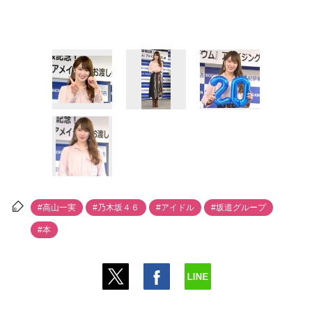
#高山一実
#乃木坂４６
#アイドル
#坂道グループ
#本