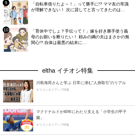
「自転車借りたよ～！」って勝手に!? ママ友の常識
が理解できない！ 次に貸してと言ってきたのは…
「育休中でしょ？手伝って！」嫁を好き勝手使う義
母のお願いを断りたい！ 頼みの綱の夫はまさかの無
関心!? 自体は最悪の結末に…
eltha イチオシ特集
川島海荷さんと学ぶ 日常に潜む“人身取引”のリアル
オリコンタイアップ特集
マクドナルドが40年にわたり支える「小学生の甲子
園」
オリコンタイアップ特集