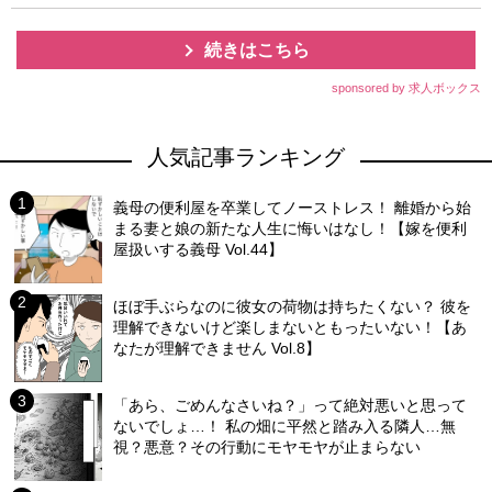
続きはこちら
sponsored by 求人ボックス
人気記事ランキング
義母の便利屋を卒業してノーストレス！ 離婚から始
まる妻と娘の新たな人生に悔いはなし！【嫁を便利
屋扱いする義母 Vol.44】
ほぼ手ぶらなのに彼女の荷物は持ちたくない？ 彼を
理解できないけど楽しまないともったいない！【あ
なたが理解できません Vol.8】
「あら、ごめんなさいね？」って絶対悪いと思って
ないでしょ…！ 私の畑に平然と踏み入る隣人…無
視？悪意？その行動にモヤモヤが止まらない