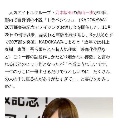
人気アイドルグループ・
乃木坂46
の
高山一実
が18日、
都内で自身初の小説『トラペジウム』（KADOKAWA）
20万部突破記念アメイジングお渡し会を開催した。11月
28日の刊行以来、品切れと重版を繰り返し、3ヶ月足らず
で20万部を突破。KADOKAWAによると「近年では村上
春樹、東野圭吾ら限られた超人気作家、映像化作品な
ど、ごく一部の話題作しかたどり着かない部数」と言わ
れるほどのヒット作となったが「本当にうれしいです。
一生のうちに一冊出せるだけでうれしいのに、たくさん
の人の手に渡るのがありがたすぎて…」と喜びをかみし
めた。