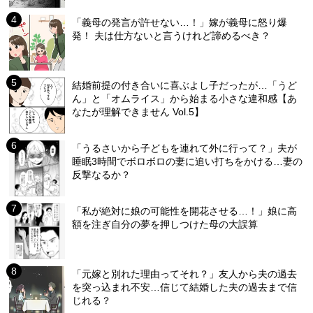
「義母の発言が許せない…！」嫁が義母に怒り爆
発！ 夫は仕方ないと言うけれど諦めるべき？
結婚前提の付き合いに喜ぶよし子だったが…「うど
ん」と「オムライス」から始まる小さな違和感【あ
なたが理解できません Vol.5】
「うるさいから子どもを連れて外に行って？」夫が
睡眠3時間でボロボロの妻に追い打ちをかける…妻の
反撃なるか？
「私が絶対に娘の可能性を開花させる…！」娘に高
額を注ぎ自分の夢を押しつけた母の大誤算
「元嫁と別れた理由ってそれ？」友人から夫の過去
を突っ込まれ不安…信じて結婚した夫の過去まで信
じれる？