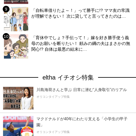
「自転車借りたよ～！」って勝手に!? ママ友の常識
が理解できない！ 次に貸してと言ってきたのは…
「育休中でしょ？手伝って！」嫁を好き勝手使う義
母のお願いを断りたい！ 頼みの綱の夫はまさかの無
関心!? 自体は最悪の結末に…
eltha イチオシ特集
川島海荷さんと学ぶ 日常に潜む“人身取引”のリアル
オリコンタイアップ特集
マクドナルドが40年にわたり支える「小学生の甲子
園」
オリコンタイアップ特集