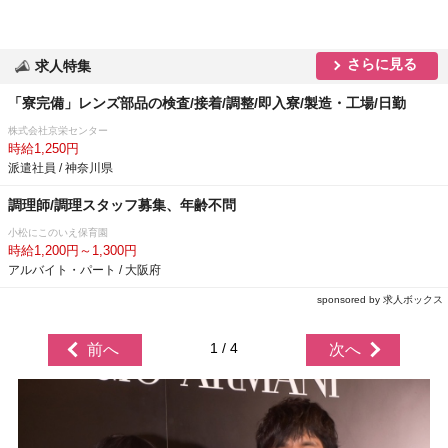
さらに見る
求人特集
「寮完備」レンズ部品の検査/接着/調整/即入寮/製造・工場/日勤
株式会社京栄センター
時給1,250円
派遣社員 / 神奈川県
調理師/調理スタッフ募集、年齢不問
小松にこのいえ保育園
時給1,200円～1,300円
アルバイト・パート / 大阪府
sponsored by 求人ボックス
1 / 4
前へ
次へ