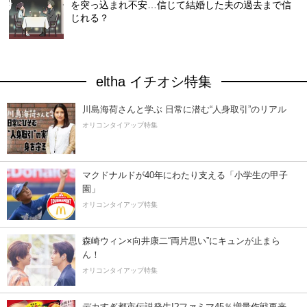
を突っ込まれ不安…信じて結婚した夫の過去まで信
じれる？
eltha イチオシ特集
川島海荷さんと学ぶ 日常に潜む“人身取引”のリアル
オリコンタイアップ特集
マクドナルドが40年にわたり支える「小学生の甲子
園」
オリコンタイアップ特集
森崎ウィン×向井康二“両片思い”にキュンが止まら
ん！
オリコンタイアップ特集
デカすぎ都市伝説発生!?ファミマ45％増量作戦再来