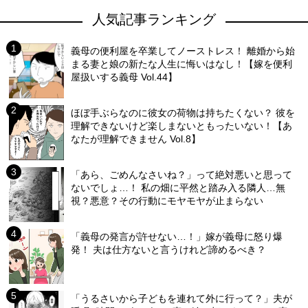
人気記事ランキング
義母の便利屋を卒業してノーストレス！ 離婚から始
まる妻と娘の新たな人生に悔いはなし！【嫁を便利
屋扱いする義母 Vol.44】
ほぼ手ぶらなのに彼女の荷物は持ちたくない？ 彼を
理解できないけど楽しまないともったいない！【あ
なたが理解できません Vol.8】
「あら、ごめんなさいね？」って絶対悪いと思って
ないでしょ…！ 私の畑に平然と踏み入る隣人…無
視？悪意？その行動にモヤモヤが止まらない
「義母の発言が許せない…！」嫁が義母に怒り爆
発！ 夫は仕方ないと言うけれど諦めるべき？
「うるさいから子どもを連れて外に行って？」夫が