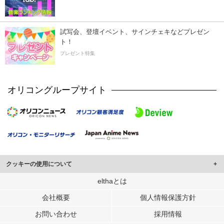
試写会、登壇イベント、サインチェキなどプレゼン
ト！
プレゼント特集
オリコングループサイト
クッキーの使用について
このサイトでは Cookie を使用して、ユーザーに合わせたコンテンツや広告の
elthaとは
表示、ソーシャル メディア機能の提供、広告の表示回数やクリック数の測定を
会社概要
個人情報保護方針
行っています。
また、ユーザーによるサイトの利用状況についても情報を収集し、ソーシャル
お問い合わせ
採用情報
メディアや広告配信、データ解析の各パートナーに提供しています。
各パートナーは、この情報とユーザーが各パートナーに提供した他の情報や、