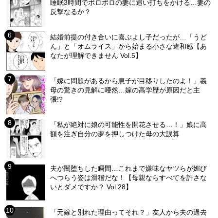
睡眠3時間でボロボロの妻に追い打ちをかける…妻の
反撃なるか？
結婚前提の付き合いに喜ぶよし子だったが…「うど
ん」と「オムライス」から始まる小さな違和感【あ
なたが理解できません Vol.5】
「嫁に問題があるから息子が目移りしたのよ！」義
母の驚きの見解に唖然…嫁の高学歴が原因だと主
張!?
「私が絶対に娘の可能性を開花させる…！」娘に高
額を注ぎ自分の夢を押しつけた母の大誤算
夫が闇堕ちした瞬間…これまで嫌味なヤツらが媚び
へつらう姿は滑稽だな！【母親ならすべてを許さな
いとダメですか？ Vol.28】
「元嫁と別れた理由ってそれ？」友人から夫の過去