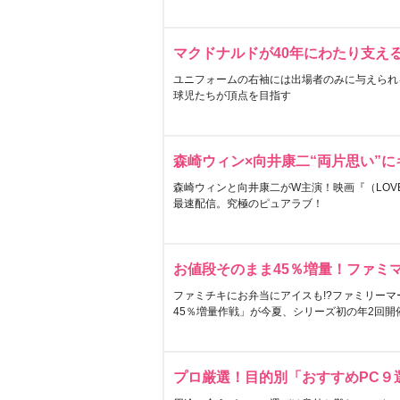
マクドナルドが40年にわたり支え
ユニフォームの右袖には出場者のみに与えられ
球児たちが頂点を目指す
森崎ウィン×向井康二“両片思い”
森崎ウィンと向井康二がW主演！映画『（LOVE S
最速配信。究極のピュアラブ！
お値段そのまま45％増量！ファミ
ファミチキにお弁当にアイスも!?ファミリーマ
45％増量作戦」が今夏、シリーズ初の年2回開
プロ厳選！目的別「おすすめPC９