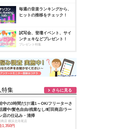
毎週の音楽ランキングから、
ヒットの推移をチェック！
試写会、登壇イベント、サイ
ンチェキなどプレゼント！
プレゼント特集
人特集
さらに見る
前中の3時間だけ!週1～OK/フリーターさ
活躍中/髪色自由/残業なし/町田商店/ラー
ン店の仕込み・清掃
田商店 横浜北寺尾店
1,350円