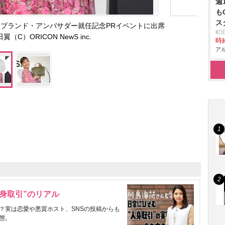
週
も
ス
ブランド・アンバサダー就任記念PRイベントに出席
町
（C）ORICON NewS inc.
時給
アル
身取引”のリアル
？実は恋愛や悪質ホスト、SNSの投稿からも
態。