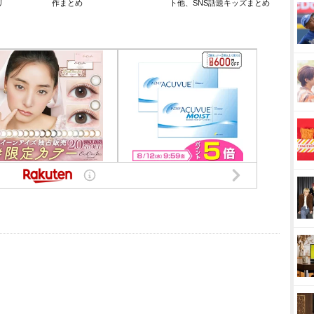
リ
作まとめ
ト他、SNS話題キッズまとめ