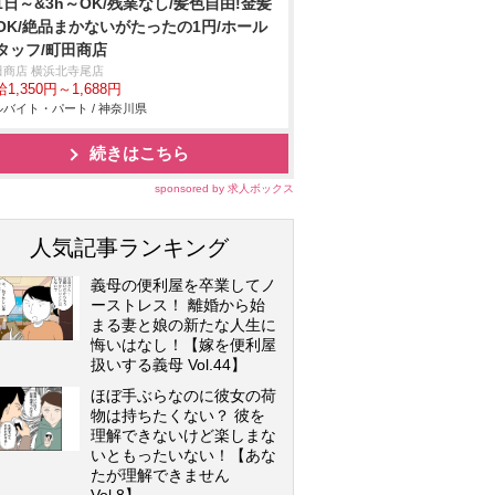
1日～&3h～OK/残業なし/髪色自由!金髪
OK/絶品まかないがたったの1円/ホール
タッフ/町田商店
田商店 横浜北寺尾店
1,350円～1,688円
バイト・パート / 神奈川県
続きはこちら
sponsored by 求人ボックス
人気記事ランキング
義母の便利屋を卒業してノ
ーストレス！ 離婚から始
まる妻と娘の新たな人生に
悔いはなし！【嫁を便利屋
扱いする義母 Vol.44】
ほぼ手ぶらなのに彼女の荷
物は持ちたくない？ 彼を
理解できないけど楽しまな
いともったいない！【あな
たが理解できません