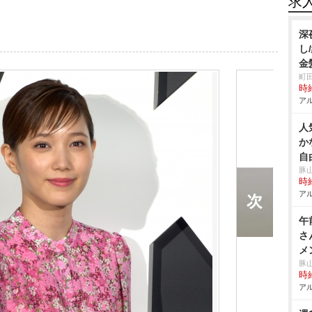
求
深
し
金
町
時給
アル
人
か
自
豚
時給
アル
午
さ
メ
豚
時給
アル