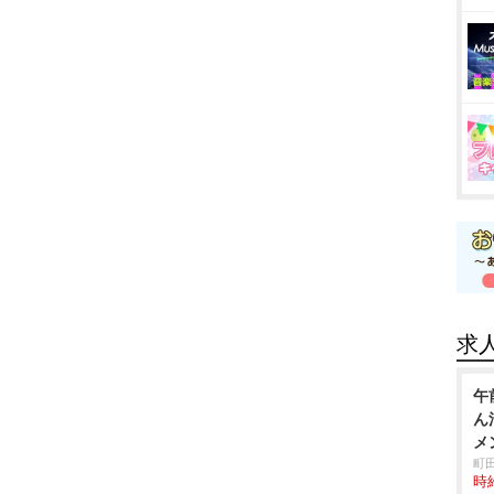
求
午
ん
メ
町
時給