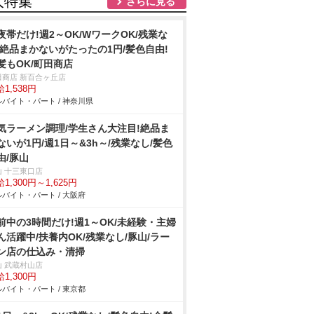
人特集
さらに見る
夜帯だけ!週2～OK/WワークOK/残業な
/絶品まかないがたったの1円/髪色自由!
髪もOK/町田商店
田商店 新百合ヶ丘店
1,538円
バイト・パート / 神奈川県
気ラーメン調理/学生さん大注目!絶品ま
ないが1円/週1日～&3h～/残業なし/髪色
由/豚山
山 十三東口店
1,300円～1,625円
バイト・パート / 大阪府
前中の3時間だけ!週1～OK/未経験・主婦
ん活躍中/扶養内OK/残業なし/豚山/ラー
ン店の仕込み・清掃
山 武蔵村山店
1,300円
バイト・パート / 東京都