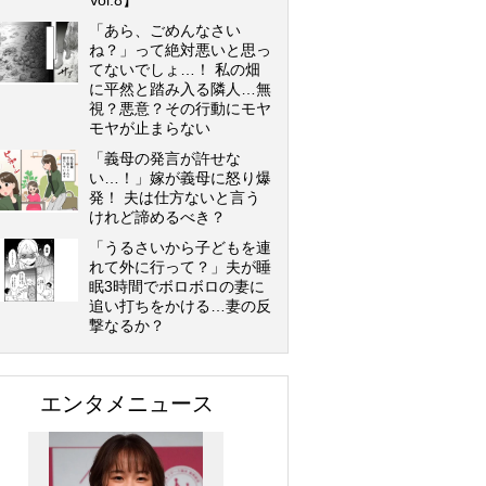
Vol.8】
「あら、ごめんなさい
ね？」って絶対悪いと思っ
てないでしょ…！ 私の畑
に平然と踏み入る隣人…無
視？悪意？その行動にモヤ
モヤが止まらない
「義母の発言が許せな
い…！」嫁が義母に怒り爆
発！ 夫は仕方ないと言う
けれど諦めるべき？
「うるさいから子どもを連
れて外に行って？」夫が睡
眠3時間でボロボロの妻に
追い打ちをかける…妻の反
撃なるか？
エンタメニュース