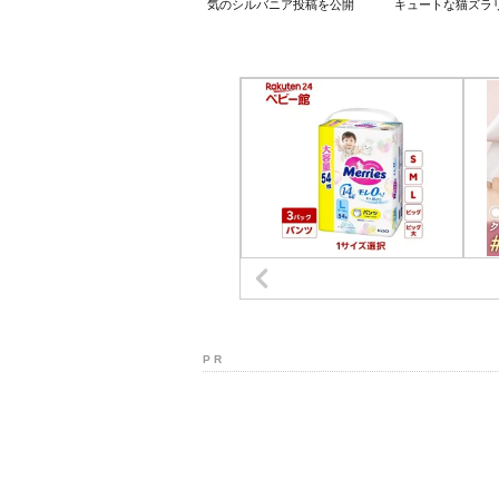
気のシルバニア投稿を公開
キュートな猫ズラ
P R