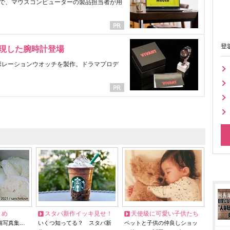
で、マウスコンピューターの製品担当者が用
登
表現した腕時計登場
ラボレーションウオッチを製作。ドラマプロデ
とめ
スタバ新作イッキ見せ！
天使級に可愛い子供たち
猫写真集…
いくつ知ってる？ スタバ新
ペットと子供の仲良しショッ