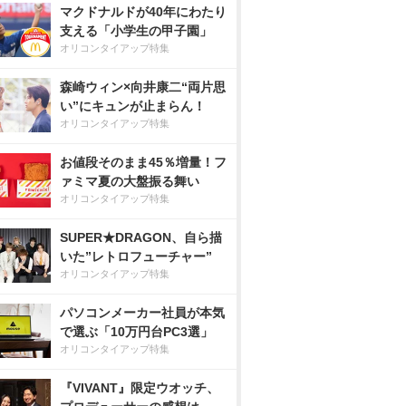
マクドナルドが40年にわたり
支える「小学生の甲子園」
オリコンタイアップ特集
森崎ウィン×向井康二“両片思
い”にキュンが止まらん！
オリコンタイアップ特集
お値段そのまま45％増量！フ
ァミマ夏の大盤振る舞い
オリコンタイアップ特集
SUPER★DRAGON、自ら描
いた”レトロフューチャー”
オリコンタイアップ特集
パソコンメーカー社員が本気
で選ぶ「10万円台PC3選」
オリコンタイアップ特集
『VIVANT』限定ウオッチ、