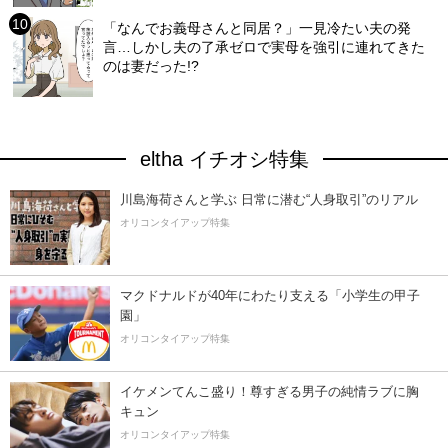
「なんでお義母さんと同居？」一見冷たい夫の発
言…しかし夫の了承ゼロで実母を強引に連れてきた
のは妻だった!?
eltha イチオシ特集
川島海荷さんと学ぶ 日常に潜む“人身取引”のリアル
オリコンタイアップ特集
マクドナルドが40年にわたり支える「小学生の甲子
園」
オリコンタイアップ特集
イケメンてんこ盛り！尊すぎる男子の純情ラブに胸
キュン
オリコンタイアップ特集