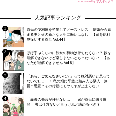
sponsored by 求人ボックス
人気記事ランキング
義母の便利屋を卒業してノーストレス！ 離婚から始
まる妻と娘の新たな人生に悔いはなし！【嫁を便利
屋扱いする義母 Vol.44】
ほぼ手ぶらなのに彼女の荷物は持ちたくない？ 彼を
理解できないけど楽しまないともったいない！【あ
なたが理解できません Vol.8】
「あら、ごめんなさいね？」って絶対悪いと思って
ないでしょ…！ 私の畑に平然と踏み入る隣人…無
視？悪意？その行動にモヤモヤが止まらない
「義母の発言が許せない…！」嫁が義母に怒り爆
発！ 夫は仕方ないと言うけれど諦めるべき？