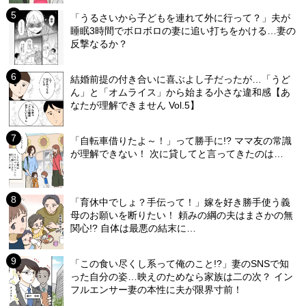
「うるさいから子どもを連れて外に行って？」夫が
睡眠3時間でボロボロの妻に追い打ちをかける…妻の
反撃なるか？
結婚前提の付き合いに喜ぶよし子だったが…「うど
ん」と「オムライス」から始まる小さな違和感【あ
なたが理解できません Vol.5】
「自転車借りたよ～！」って勝手に!? ママ友の常識
が理解できない！ 次に貸してと言ってきたのは…
「育休中でしょ？手伝って！」嫁を好き勝手使う義
母のお願いを断りたい！ 頼みの綱の夫はまさかの無
関心!? 自体は最悪の結末に…
「この食い尽くし系って俺のこと!?」妻のSNSで知
った自分の姿…映えのためなら家族は二の次？ イン
フルエンサー妻の本性に夫が限界寸前！