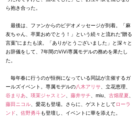
ら抱き合った。
最後は、ファンからのビデオメッセージが到着。「麻
友ちゃん、卒業おめでとう！」という続々と流れた“贈る
言葉”にまたも涙。「ありがとうございました」と深々と
お辞儀をして、7年間のViVi専属モデルの務めを果たし
た。
毎年春に行うのが恒例になっている同誌が主催するガ
ールズイベント。専属モデルの
八木アリサ
、立花恵理、
谷まりあ
、
瑛茉ジャスミン
、
藤井サチ
、miu、
古畑星夏
、
藤田ニコル
、愛花も登場。さらに、ゲストとして
ローラ
ンド
、
佐野勇斗
も登壇し、イベントに華を添えた。