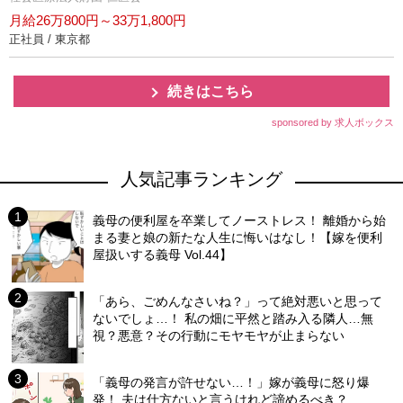
月給26万800円～33万1,800円
正社員 / 東京都
続きはこちら
sponsored by 求人ボックス
人気記事ランキング
義母の便利屋を卒業してノーストレス！ 離婚から始
まる妻と娘の新たな人生に悔いはなし！【嫁を便利
屋扱いする義母 Vol.44】
「あら、ごめんなさいね？」って絶対悪いと思って
ないでしょ…！ 私の畑に平然と踏み入る隣人…無
視？悪意？その行動にモヤモヤが止まらない
「義母の発言が許せない…！」嫁が義母に怒り爆
発！ 夫は仕方ないと言うけれど諦めるべき？