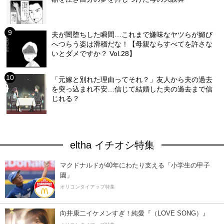
夫が闇堕ちした瞬間…これまで嫌味なヤツらが媚び
へつらう姿は滑稽だな！【母親ならすべてを許さな
いとダメですか？ Vol.28】
「元嫁と別れた理由ってそれ？」友人から夫の過去
を突っ込まれ不安…信じて結婚した夫の過去まで信
じれる？
eltha イチオシ特集
マクドナルドが40年にわたり支える「小学生の甲子
園」
オリコンタイアップ特集
向井康二イケメンすぎ！純愛『（LOVE SONG）』