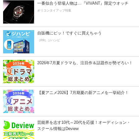
一番似合う登場人物は…『VIVANT』限定ウオッチ
オリコンタイアップ特集
自販機にピッ！ですぐに買えちゃう
（PR）ジハンピ
2026年7月夏ドラマも、注目作＆話題作が勢ぞろい！
【夏アニメ2026】7月期夏の新アニメを一挙紹介！
芸能界を志す10代～20代を応援！オーディション・
スクール情報はDeview