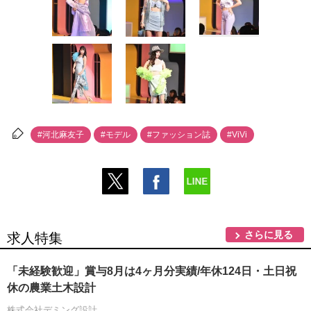
#河北麻友子
#モデル
#ファッション誌
#ViVi
さらに見る
求人特集
「未経験歓迎」賞与8月は4ヶ月分実績/年休124日・土日祝
休の農業土木設計
株式会社デミング設計