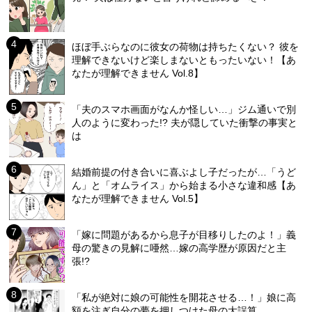
ほぼ手ぶらなのに彼女の荷物は持ちたくない？ 彼を
理解できないけど楽しまないともったいない！【あ
なたが理解できません Vol.8】
「夫のスマホ画面がなんか怪しい…」ジム通いで別
人のように変わった!? 夫が隠していた衝撃の事実と
は
結婚前提の付き合いに喜ぶよし子だったが…「うど
ん」と「オムライス」から始まる小さな違和感【あ
なたが理解できません Vol.5】
「嫁に問題があるから息子が目移りしたのよ！」義
母の驚きの見解に唖然…嫁の高学歴が原因だと主
張!?
「私が絶対に娘の可能性を開花させる…！」娘に高
額を注ぎ自分の夢を押しつけた母の大誤算