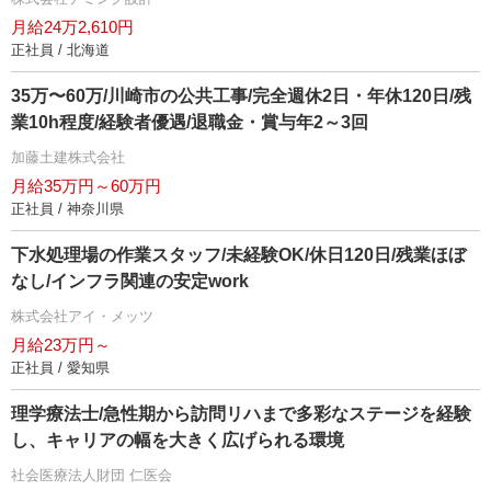
月給24万2,610円
正社員 / 北海道
35万〜60万/川崎市の公共工事/完全週休2日・年休120日/残
業10h程度/経験者優遇/退職金・賞与年2～3回
加藤土建株式会社
月給35万円～60万円
正社員 / 神奈川県
下水処理場の作業スタッフ/未経験OK/休日120日/残業ほぼ
なし/インフラ関連の安定work
株式会社アイ・メッツ
月給23万円～
正社員 / 愛知県
理学療法士/急性期から訪問リハまで多彩なステージを経験
し、キャリアの幅を大きく広げられる環境
社会医療法人財団 仁医会