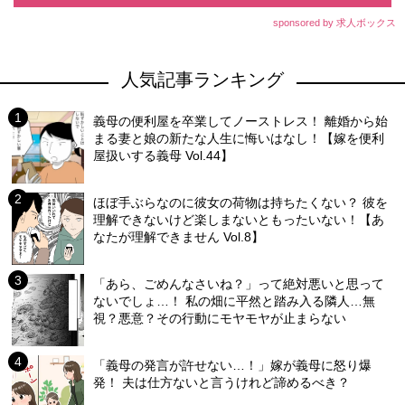
sponsored by 求人ボックス
人気記事ランキング
義母の便利屋を卒業してノーストレス！ 離婚から始
まる妻と娘の新たな人生に悔いはなし！【嫁を便利
屋扱いする義母 Vol.44】
ほぼ手ぶらなのに彼女の荷物は持ちたくない？ 彼を
理解できないけど楽しまないともったいない！【あ
なたが理解できません Vol.8】
「あら、ごめんなさいね？」って絶対悪いと思って
ないでしょ…！ 私の畑に平然と踏み入る隣人…無
視？悪意？その行動にモヤモヤが止まらない
「義母の発言が許せない…！」嫁が義母に怒り爆
発！ 夫は仕方ないと言うけれど諦めるべき？