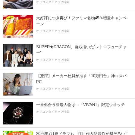
オリコンタイアップ特集
大好評につき再び！ファミマ名物45％増量キャンペ
ーン
オリコンタイアップ特集
SUPER★DRAGON、自ら描いた”レトロフューチャ
ー”
オリコンタイアップ特集
【驚愕】メーカー社員が推す「10万円台」神コスパ
PC
オリコンタイアップ特集
一番似合う登場人物は…『VIVANT』限定ウオッチ
オリコンタイアップ特集
2026年7月夏ドラマも、注目作＆話題作が勢ぞろい！