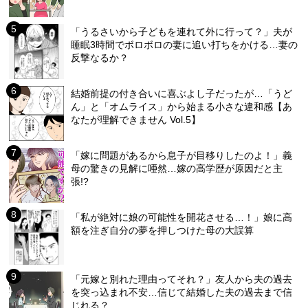
「うるさいから子どもを連れて外に行って？」夫が
睡眠3時間でボロボロの妻に追い打ちをかける…妻の
反撃なるか？
結婚前提の付き合いに喜ぶよし子だったが…「うど
ん」と「オムライス」から始まる小さな違和感【あ
なたが理解できません Vol.5】
「嫁に問題があるから息子が目移りしたのよ！」義
母の驚きの見解に唖然…嫁の高学歴が原因だと主
張!?
「私が絶対に娘の可能性を開花させる…！」娘に高
額を注ぎ自分の夢を押しつけた母の大誤算
「元嫁と別れた理由ってそれ？」友人から夫の過去
を突っ込まれ不安…信じて結婚した夫の過去まで信
じれる？