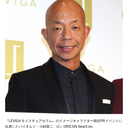
『LEVIGA モイスチュアセラム』のイメージキャラクター就任PRイベントに
出席したバイきんぐ・小峠英二 （C）ORICON NewS inc.