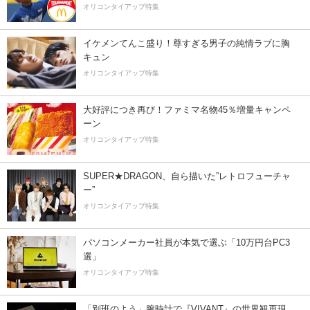
オリコンタイアップ特集
イケメンてんこ盛り！尊すぎる男子の純情ラブに胸
キュン
オリコンタイアップ特集
大好評につき再び！ファミマ名物45％増量キャンペ
ーン
オリコンタイアップ特集
SUPER★DRAGON、自ら描いた”レトロフューチャ
ー”
オリコンタイアップ特集
パソコンメーカー社員が本気で選ぶ「10万円台PC3
選」
オリコンタイアップ特集
「別班のよう」腕時計で『VIVANT』の世界観再現