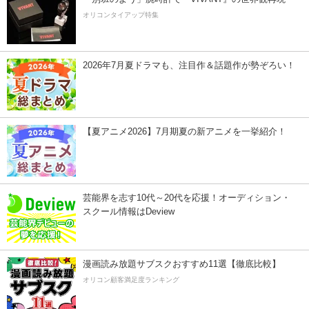
オリコンタイアップ特集
2026年7月夏ドラマも、注目作＆話題作が勢ぞろい！
【夏アニメ2026】7月期夏の新アニメを一挙紹介！
芸能界を志す10代～20代を応援！オーディション・
スクール情報はDeview
漫画読み放題サブスクおすすめ11選【徹底比較】
オリコン顧客満足度ランキング