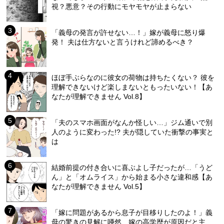
視？悪意？その行動にモヤモヤが止まらない
「義母の発言が許せない…！」嫁が義母に怒り爆
発！ 夫は仕方ないと言うけれど諦めるべき？
ほぼ手ぶらなのに彼女の荷物は持ちたくない？ 彼を
理解できないけど楽しまないともったいない！【あ
なたが理解できません Vol.8】
「夫のスマホ画面がなんか怪しい…」ジム通いで別
人のように変わった!? 夫が隠していた衝撃の事実と
は
結婚前提の付き合いに喜ぶよし子だったが…「うど
ん」と「オムライス」から始まる小さな違和感【あ
なたが理解できません Vol.5】
「嫁に問題があるから息子が目移りしたのよ！」義
母の驚きの見解に唖然…嫁の高学歴が原因だと主