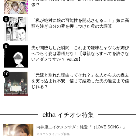
張!?
「私が絶対に娘の可能性を開花させる…！」娘に高
額を注ぎ自分の夢を押しつけた母の大誤算
夫が闇堕ちした瞬間…これまで嫌味なヤツらが媚び
へつらう姿は滑稽だな！【母親ならすべてを許さな
いとダメですか？ Vol.28】
「元嫁と別れた理由ってそれ？」友人から夫の過去
を突っ込まれ不安…信じて結婚した夫の過去まで信
じれる？
eltha イチオシ特集
向井康二イケメンすぎ！純愛『（LOVE SONG）』
オリコンタイアップ特集