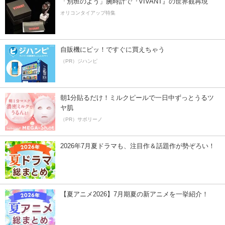
「別班のよう」腕時計で『VIVANT』の世界観再現
オリコンタイアップ特集
自販機にピッ！ですぐに買えちゃう
（PR）ジハンピ
朝1分貼るだけ！ミルクピールで一日中ずっとうるツ
ヤ肌
（PR）サボリーノ
2026年7月夏ドラマも、注目作＆話題作が勢ぞろい！
【夏アニメ2026】7月期夏の新アニメを一挙紹介！