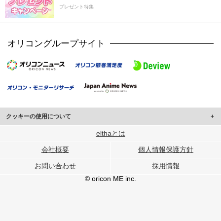
プレゼント特集
オリコングループサイト
クッキーの使用について
このサイトでは Cookie を使用して、ユーザーに合わせたコンテンツや広告の
elthaとは
表示、ソーシャル メディア機能の提供、広告の表示回数やクリック数の測定を
会社概要
個人情報保護方針
行っています。
また、ユーザーによるサイトの利用状況についても情報を収集し、ソーシャル
お問い合わせ
採用情報
メディアや広告配信、データ解析の各パートナーに提供しています。
各パートナーは、この情報とユーザーが各パートナーに提供した他の情報や、
© oricon ME inc.
ユーザーが各パートナーのサービスを使用したときに収集した他の情報を組み
合わせて使用することがあります。