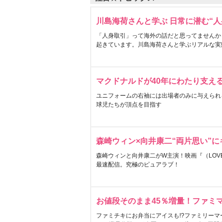
川島海荷さんと学ぶ 日常に潜む“人
「人身取引」って海外の話だと思ってませんか
起きています。川島海荷さんと学ぶリアルな実
マクドナルドが40年にわたり支え
ユニフォームの右袖には出場者のみに与えられ
球児たちが頂点を目指す
森崎ウィン×向井康二“両片思い”
森崎ウィンと向井康二がW主演！映画『（LOVE S
最速配信。究極のピュアラブ！
お値段そのまま45％増量！ファミ
ファミチキにお弁当にアイスも!?ファミリーマ