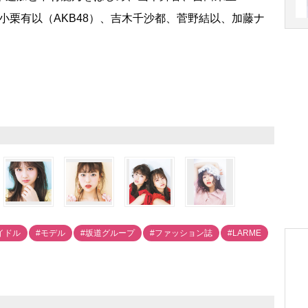
、小栗有以（AKB48）、吉木千沙都、菅野結以、加藤ナ
。
イドル
#モデル
#坂道グループ
#ファッション誌
#LARME