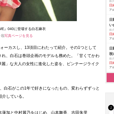
株
日給
アル
日
い
RME』040に登場する白石麻衣
株
日給
写真ページを見る
アル
ォーカスし、13項目にわたって紹介。その1つとして
日
祝
アップされ、白石は巻頭企画のモデルも務めた。「甘くてかわ
株
日給
華麗」な大人の女性に進化した姿を、ビンテージライク
アル
、白石がこの1年で好きになったもの、変わらずずっと
紹介している。
本蓮加と中村麗乃をはじめ、山本舞香、吉田朱里