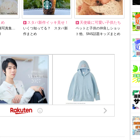
とめ
スタバ新作イッキ見せ！
天使級に可愛い子供たち
猫写真集…
いくつ知ってる？ スタバ新
ペットと子供の仲良しショッ
リ
作まとめ
ト他、SNS話題キッズまとめ