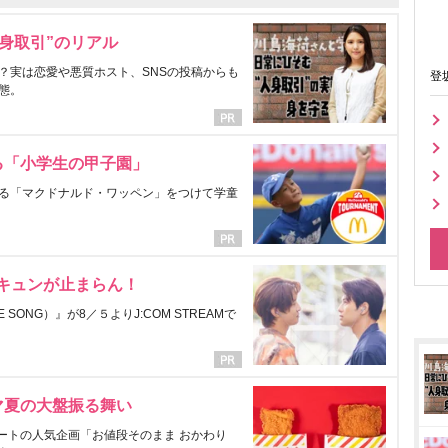
身取引”のリアル
？実は恋愛や悪質ホスト、SNSの投稿からも
登
態。
る「小学生の甲子園」
る「マクドナルド・ワッペン」をつけて学童
にキュンが止まらん！
ONG）』が8／５よりJ:COM STREAMで
マ夏の大盤振る舞い
ートの人気企画「お値段そのまま おかわり