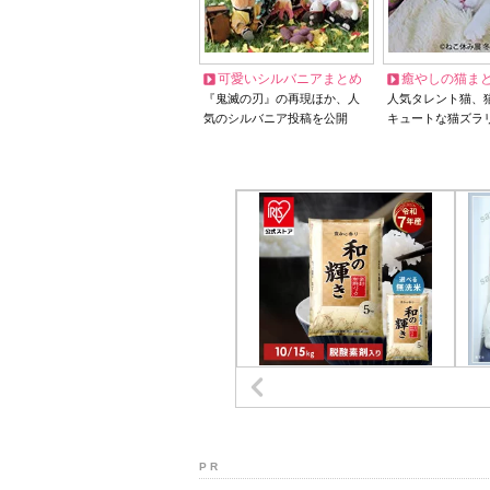
可愛いシルバニアまとめ
癒やしの猫ま
『鬼滅の刃』の再現ほか、人
人気タレント猫、
気のシルバニア投稿を公開
キュートな猫ズラ
P R