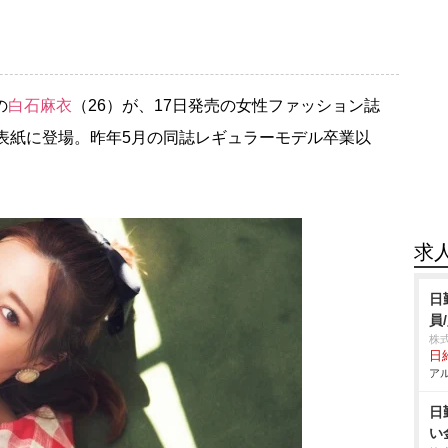
の
白石麻衣
（26）が、17日発売の女性ファッション誌
店）の表紙に登場。昨年5月の同誌レギュラーモデル卒業以
求
日
員
株
日給
アル
日
い