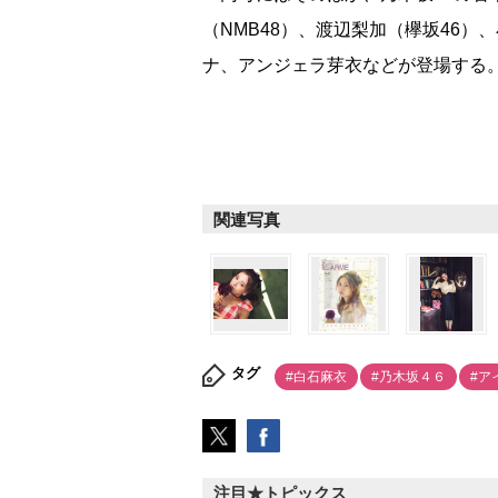
（NMB48）、渡辺梨加（欅坂46）
ナ、アンジェラ芽衣などが登場する
関連写真
タグ
#白石麻衣
#乃木坂４６
#ア
注目★トピックス