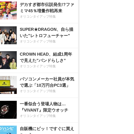
デカすぎ都市伝説発生!?ファ
ミマ45％増量作戦再来
オリコンタイアップ特集
SUPER★DRAGON、自ら描
いた”レトロフューチャー”
オリコンタイアップ特集
CROWN HEAD、結成1周年
で見えた”バンドらしさ”
オリコンタイアップ特集
パソコンメーカー社員が本気
で選ぶ「10万円台PC3選」
オリコンタイアップ特集
一番似合う登場人物は…
『VIVANT』限定ウオッチ
オリコンタイアップ特集
自販機にピッ！ですぐに買え