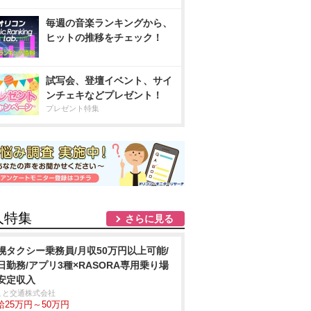
毎週の音楽ランキングから、
ヒットの推移をチェック！
試写会、登壇イベント、サイ
ンチェキなどプレゼント！
プレゼント特集
人特集
さらに見る
幌タクシー乗務員/月収50万円以上可能/
日勤務/アプリ3種×RASORA専用乗り場
安定収入
こと交通株式会社
給25万円～50万円