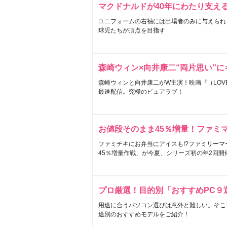
マクドナルドが40年にわたり支え
ユニフォームの右袖には出場者のみに与えられ
球児たちが頂点を目指す
森崎ウィン×向井康二“両片思い”
森崎ウィンと向井康二がW主演！映画『（LOVE S
最速配信。究極のピュアラブ！
お値段そのまま45％増量！ファミ
ファミチキにお弁当にアイスも!?ファミリーマ
45％増量作戦」が今夏、シリーズ初の年2回開
プロ厳選！目的別「おすすめPC９
用途に合うパソコン選びは意外と難しい。そこ
途別のおすすめモデルをご紹介！