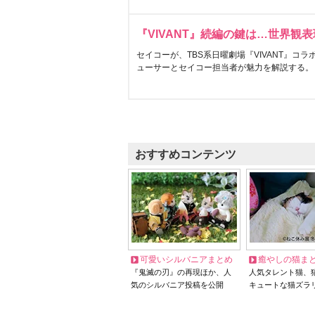
『VIVANT』続編の鍵は…世界観
セイコーが、TBS系日曜劇場『VIVANT』コ
ューサーとセイコー担当者が魅力を解説する。
おすすめコンテンツ
可愛いシルバニアまとめ
癒やしの猫ま
『鬼滅の刃』の再現ほか、人
人気タレント猫、
気のシルバニア投稿を公開
キュートな猫ズラ