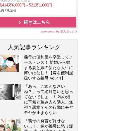
会医療法人財団 仁医会
414万6,600円～521万1,600円
員 / 東京都
続きはこちら
sponsored by 求人ボックス
人気記事ランキング
義母の便利屋を卒業してノ
ーストレス！ 離婚から始
まる妻と娘の新たな人生に
悔いはなし！【嫁を便利屋
扱いする義母 Vol.44】
「あら、ごめんなさい
ね？」って絶対悪いと思っ
てないでしょ…！ 私の畑
に平然と踏み入る隣人…無
視？悪意？その行動にモヤ
モヤが止まらない
「義母の発言が許せな
い…！」嫁が義母に怒り爆