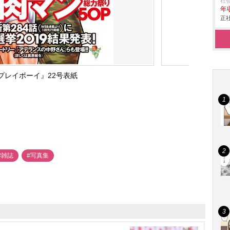
社
年収
正社
プレイボーイ』22号表紙
#雑誌
#写真集