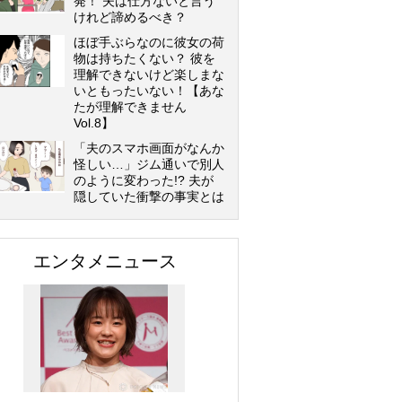
発！ 夫は仕方ないと言う
けれど諦めるべき？
ほぼ手ぶらなのに彼女の荷
物は持ちたくない？ 彼を
理解できないけど楽しまな
いともったいない！【あな
たが理解できません
Vol.8】
「夫のスマホ画面がなんか
怪しい…」ジム通いで別人
のように変わった!? 夫が
隠していた衝撃の事実とは
エンタメニュース