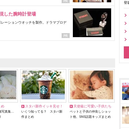
登
表現した腕時計登場
ラボレーションウオッチを製作。ドラマプロデ
とめ
スタバ新作イッキ見せ！
天使級に可愛い子供たち
猫写真集…
いくつ知ってる？ スタバ新
ペットと子供の仲良しショッ
リ
作まとめ
ト他、SNS話題キッズまとめ