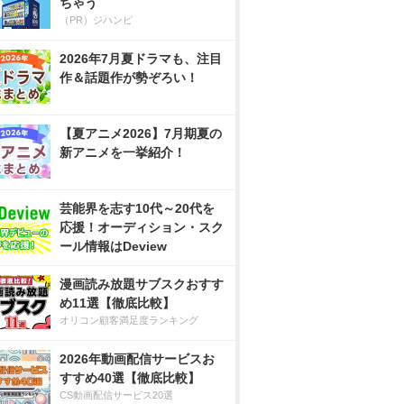
ちゃう
（PR）ジハンピ
2026年7月夏ドラマも、注目
作＆話題作が勢ぞろい！
【夏アニメ2026】7月期夏の
新アニメを一挙紹介！
芸能界を志す10代～20代を
応援！オーディション・スク
ール情報はDeview
漫画読み放題サブスクおすす
め11選【徹底比較】
オリコン顧客満足度ランキング
2026年動画配信サービスお
すすめ40選【徹底比較】
CS動画配信サービス20選