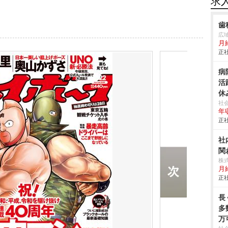
求
歯
広
月
正社
病
活
休
す
社
年収
正社
社
関
株
月給
正社
長
多
万