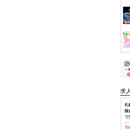
求
札
隔
で
ま
月