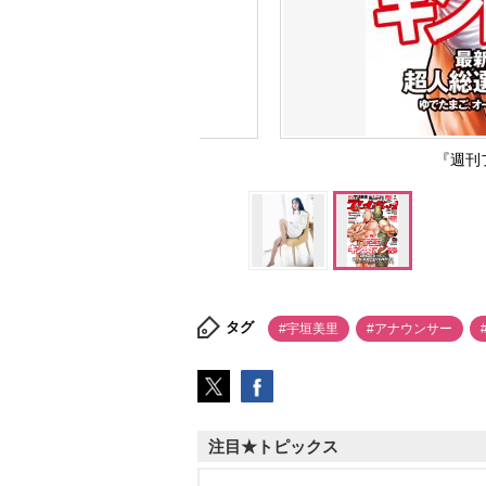
『週刊
タグ
#宇垣美里
#アナウンサー
注目★トピックス