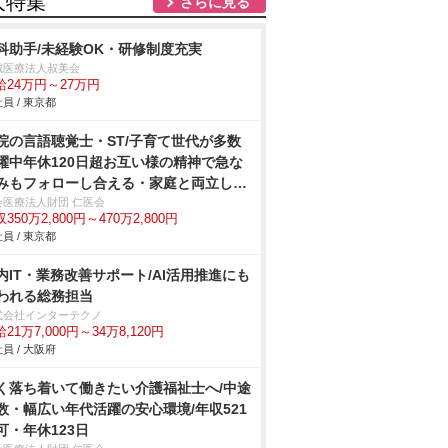
人特集
さらに見る
科助手/未経験OK・研修制度充実
域医療法人叔美会
給24万円～27万円
員 / 東京都
院の言語聴覚士・ST/子育て世代が多数
躍中年休120日超お互い様の精神で急な
みもフォローし合える・家庭と両立し
い職場
会医療法人財団 仁医会
350万2,800円～470万2,800円
員 / 東京都
内IT・業務改善サポート/AI活用推進にも
われる総務担当
式会社インターテクノ
21万7,000円～34万8,120円
員 / 大阪府
く落ち着いて働きたい介護福祉士へ/中途
数・幅広い年代活躍の安心環境/年収521
可・年休123日