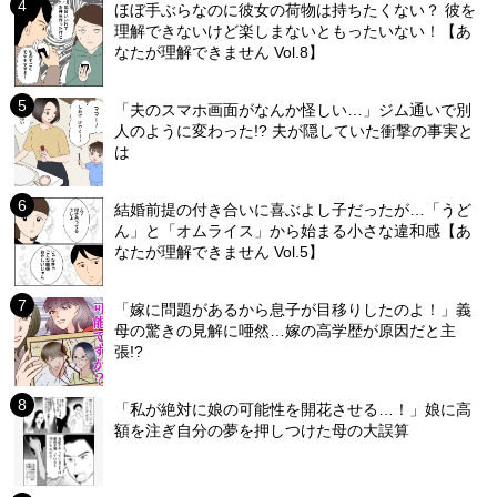
ほぼ手ぶらなのに彼女の荷物は持ちたくない？ 彼を
理解できないけど楽しまないともったいない！【あ
なたが理解できません Vol.8】
「夫のスマホ画面がなんか怪しい…」ジム通いで別
人のように変わった!? 夫が隠していた衝撃の事実と
は
結婚前提の付き合いに喜ぶよし子だったが…「うど
ん」と「オムライス」から始まる小さな違和感【あ
なたが理解できません Vol.5】
「嫁に問題があるから息子が目移りしたのよ！」義
母の驚きの見解に唖然…嫁の高学歴が原因だと主
張!?
「私が絶対に娘の可能性を開花させる…！」娘に高
額を注ぎ自分の夢を押しつけた母の大誤算