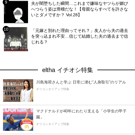
夫が闇堕ちした瞬間…これまで嫌味なヤツらが媚び
へつらう姿は滑稽だな！【母親ならすべてを許さな
いとダメですか？ Vol.28】
「元嫁と別れた理由ってそれ？」友人から夫の過去
を突っ込まれ不安…信じて結婚した夫の過去まで信
じれる？
eltha イチオシ特集
川島海荷さんと学ぶ 日常に潜む“人身取引”のリアル
オリコンタイアップ特集
マクドナルドが40年にわたり支える「小学生の甲子
園」
オリコンタイアップ特集