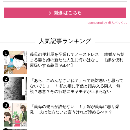
続きはこちら
sponsored by 求人ボックス
人気記事ランキング
義母の便利屋を卒業してノーストレス！ 離婚から始
まる妻と娘の新たな人生に悔いはなし！【嫁を便利
屋扱いする義母 Vol.44】
「あら、ごめんなさいね？」って絶対悪いと思って
ないでしょ…！ 私の畑に平然と踏み入る隣人…無
視？悪意？その行動にモヤモヤが止まらない
「義母の発言が許せない…！」嫁が義母に怒り爆
発！ 夫は仕方ないと言うけれど諦めるべき？