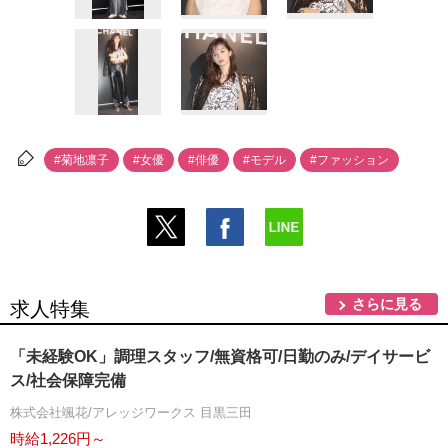
#菊地凛子
#女優
#俳優
#モデル
#ファッション
さらに見る
求人特集
「未経験OK」調理スタッフ/無資格可/日勤のみ/デイサービ
ス/社会保障完備
株式会社颯花/アレッジワークス 目黒三田
時給1,226円～