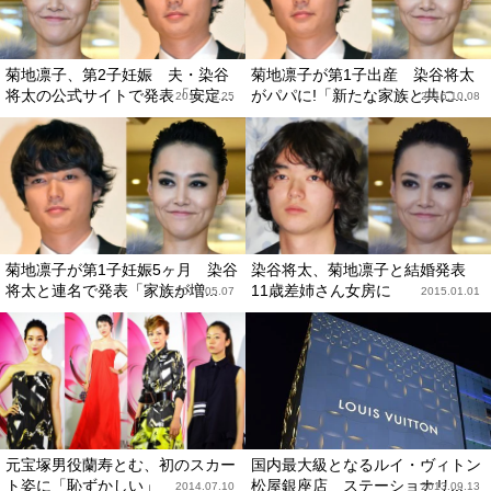
菊地凛子、第2子妊娠 夫・染谷
菊地凛子が第1子出産 染谷将太
将太の公式サイトで発表「安定...
がパパに!「新たな家族と共に...
2018.12.25
2016.10.08
菊地凛子が第1子妊娠5ヶ月 染谷
染谷将太、菊地凛子と結婚発表
将太と連名で発表「家族が増...
11歳差姉さん女房に
2016.05.07
2015.01.01
元宝塚男役蘭寿とむ、初のスカー
国内最大級となるルイ・ヴィトン
ト姿に「恥ずかしい」
松屋銀座店 ステーショナリ...
2014.07.10
2013.09.13