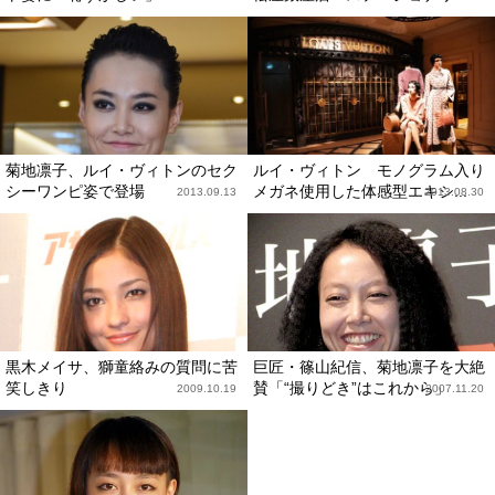
菊地凛子、ルイ・ヴィトンのセク
ルイ・ヴィトン モノグラム入り
シーワンピ姿で登場
メガネ使用した体感型エキシ...
2013.09.13
2013.08.30
黒木メイサ、獅童絡みの質問に苦
巨匠・篠山紀信、菊地凛子を大絶
笑しきり
賛「“撮りどき”はこれから」
2009.10.19
2007.11.20