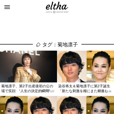
タグ：菊地凛子
菊地凛子、第2子出産後初の公の
染谷将太＆菊地凛子に第2子誕生
場で笑顔 “人生の決定的瞬間”...
「新たな刺激を糧にまた精進し...
2019.05.21
2019.04.11