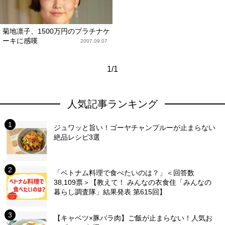
菊地凛子、1500万円のプラチナケ
ーキに感嘆
2007.09.07
1/1
人気記事ランキング
ジュワッと旨い！ゴーヤチャンプルーが止まらない
絶品レシピ3選
「ベトナム料理で食べたいのは？」＜回答数
38,109票＞【教えて！ みんなの衣食住「みんなの
暮らし調査隊」結果発表 第615回】
【キャベツ×豚バラ肉】ご飯が止まらない！人気お