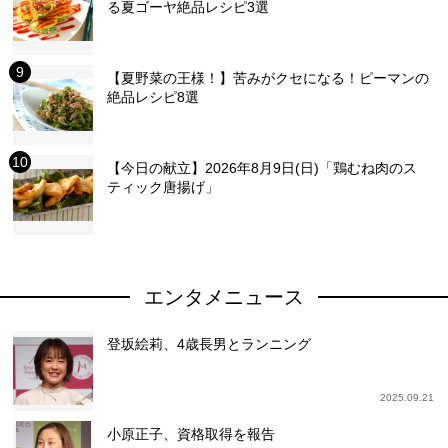
る夏ゴーヤ絶品レシピ3選
【夏野菜の王様！】苦みがクセになる！ピーマンの
絶品レシピ8選
【今日の献立】2026年8月9日(日)「鶏むね肉のス
ティック唐揚げ」
エンタメニュース
登坂絵莉、4歳長男とランニング
2025.09.21
小原正子、資格取得を報告