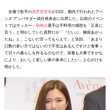
女優で歌手の
真野恵里菜
が23日、都内で行われたアベ
ンヌ アンバサダー就任発表会に出席した。以前のイベン
トではサッカー・
柴崎岳
選手は手料理の感想を「正直に
言う」と明かしていた真野だが「『だいぶ、腕前あがっ
たね』と、こないだ言ってもらえて」と笑顔。「あまり
口数の多い方ではないので不安はあるんですけど食事っ
て日々の暮らしを作るものなので。栄養も大事ですがな
により、おいしく楽しい家の食卓にしたい」と心がけを
明かした。