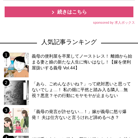
続きはこちら
sponsored by 求人ボックス
人気記事ランキング
義母の便利屋を卒業してノーストレス！ 離婚から始
まる妻と娘の新たな人生に悔いはなし！【嫁を便利
屋扱いする義母 Vol.44】
「あら、ごめんなさいね？」って絶対悪いと思って
ないでしょ…！ 私の畑に平然と踏み入る隣人…無
視？悪意？その行動にモヤモヤが止まらない
「義母の発言が許せない…！」嫁が義母に怒り爆
発！ 夫は仕方ないと言うけれど諦めるべき？