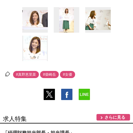
#真野恵里菜
#柴崎岳
#女優
さらに見る
求人特集
「経理財務担当部長・担当課長」