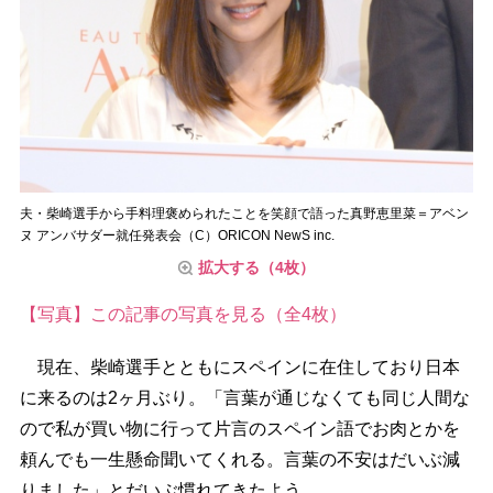
夫・柴崎選手から手料理褒められたことを笑顔で語った真野恵里菜＝アベン
ヌ アンバサダー就任発表会（C）ORICON NewS inc.
拡大する（4枚）
【写真】この記事の写真を見る（全4枚）
現在、柴崎選手とともにスペインに在住しており日本
に来るのは2ヶ月ぶり。「言葉が通じなくても同じ人間な
ので私が買い物に行って片言のスペイン語でお肉とかを
頼んでも一生懸命聞いてくれる。言葉の不安はだいぶ減
りました」とだいぶ慣れてきたよう。