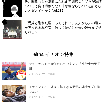
夫が闇堕ちした瞬間…これまで嫌味なヤツらが媚び
へつらう姿は滑稽だな！【母親ならすべてを許さな
いとダメですか？ Vol.28】
「元嫁と別れた理由ってそれ？」友人から夫の過去
を突っ込まれ不安…信じて結婚した夫の過去まで信
じれる？
eltha イチオシ特集
マクドナルドが40年にわたり支える「小学生の甲子
園」
オリコンタイアップ特集
イケメンてんこ盛り！尊すぎる男子の純情ラブに胸
キュン
オリコンタイアップ特集