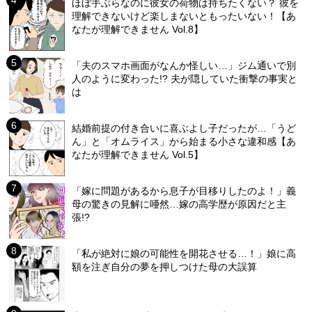
ほぼ手ぶらなのに彼女の荷物は持ちたくない？ 彼を
理解できないけど楽しまないともったいない！【あ
なたが理解できません Vol.8】
「夫のスマホ画面がなんか怪しい…」ジム通いで別
人のように変わった!? 夫が隠していた衝撃の事実と
は
結婚前提の付き合いに喜ぶよし子だったが…「うど
ん」と「オムライス」から始まる小さな違和感【あ
なたが理解できません Vol.5】
「嫁に問題があるから息子が目移りしたのよ！」義
母の驚きの見解に唖然…嫁の高学歴が原因だと主
張!?
「私が絶対に娘の可能性を開花させる…！」娘に高
額を注ぎ自分の夢を押しつけた母の大誤算