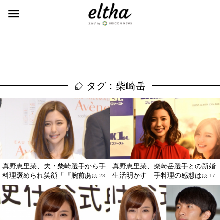
タグ：柴崎岳
真野恵里菜、夫・柴崎選手から手
真野恵里菜、柴崎岳選手との新婚
料理褒められ笑顔「『腕前あ...
生活明かす 手料理の感想は...
2019.05.23
2019.03.17