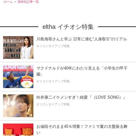
ホーム
柴崎岳記事一覧
eltha イチオシ特集
川島海荷さんと学ぶ 日常に潜む“人身取引”のリアル
オリコンタイアップ特集
マクドナルドが40年にわたり支える「小学生の甲子
園」
オリコンタイアップ特集
向井康二イケメンすぎ！純愛『（LOVE SONG）』
オリコンタイアップ特集
お値段そのまま45％増量！ファミマ夏の大盤振る舞
い