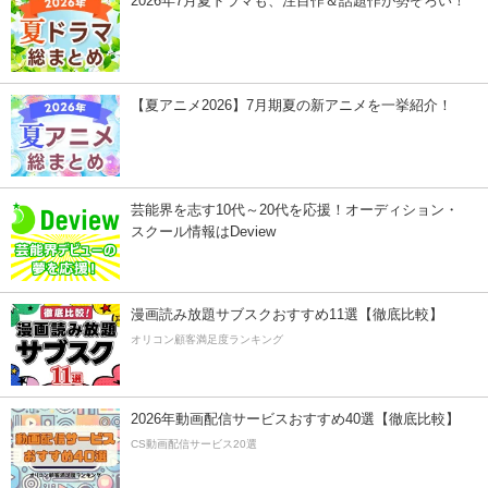
2026年7月夏ドラマも、注目作＆話題作が勢ぞろい！
【夏アニメ2026】7月期夏の新アニメを一挙紹介！
芸能界を志す10代～20代を応援！オーディション・
スクール情報はDeview
漫画読み放題サブスクおすすめ11選【徹底比較】
オリコン顧客満足度ランキング
2026年動画配信サービスおすすめ40選【徹底比較】
CS動画配信サービス20選