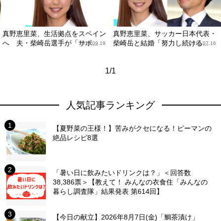
真野恵里菜、生活拠点をスペイン
真野恵里菜、サッカー日本代表・
へ 夫・柴崎岳選手が「サポ...
柴崎岳と結婚「努力し続ける...
2018.09.19
2018.07.16
1/1
人気記事ランキング
【夏野菜の王様！】苦みがクセになる！ピーマンの
絶品レシピ8選
「暑い日に飲みたいドリンクは？」＜回答数
38,386票＞【教えて！ みんなの衣食住「みんなの
暮らし調査隊」結果発表 第614回】
【今日の献立】2026年8月7日(金)「鯛茶漬け」