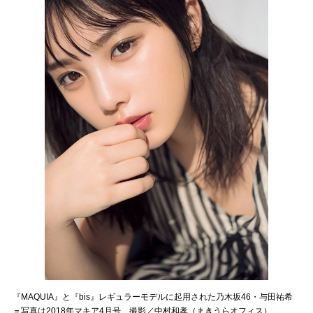
『MAQUIA』と『bis』レギュラーモデルに起用された乃木坂46・与田祐希
＝写真は2018年マキア4月号 撮影／中村和孝（まきうらオフィス）