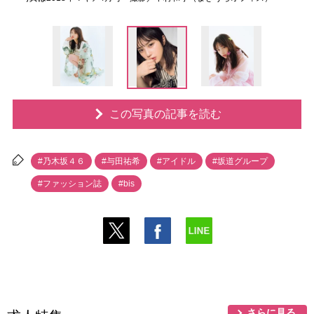
この写真の記事を読む
#乃木坂４６
#与田祐希
#アイドル
#坂道グループ
#ファッション誌
#bis
さらに見る