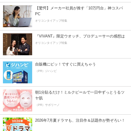
【驚愕】メーカー社員が推す「10万円台」神コスパ
PC
オリコンタイアップ特集
『VIVANT』限定ウオッチ、プロデューサーの感想は
オリコンタイアップ特集
自販機にピッ！ですぐに買えちゃう
（PR）ジハンピ
朝1分貼るだけ！ミルクピールで一日中ずっとうるツ
ヤ肌
（PR）サボリーノ
2026年7月夏ドラマも、注目作＆話題作が勢ぞろい！