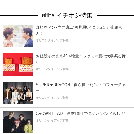
eltha イチオシ特集
森崎ウィン×向井康二“両片思い”にキュンが止まら
ん！
オリコンタイアップ特集
お値段そのまま45％増量！ファミマ夏の大盤振る舞
い
オリコンタイアップ特集
SUPER★DRAGON、自ら描いた”レトロフューチャ
ー”
オリコンタイアップ特集
CROWN HEAD、結成1周年で見えた”バンドらしさ”
オリコンタイアップ特集