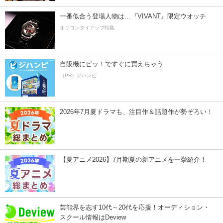
一番似合う登場人物は…『VIVANT』限定ウオッチ
オリコンタイアップ特集
自販機にピッ！ですぐに買えちゃう
（PR）ジハンピ
2026年7月夏ドラマも、注目作＆話題作が勢ぞろい！
【夏アニメ2026】7月期夏の新アニメを一挙紹介！
芸能界を志す10代～20代を応援！オーディション・
スクール情報はDeview