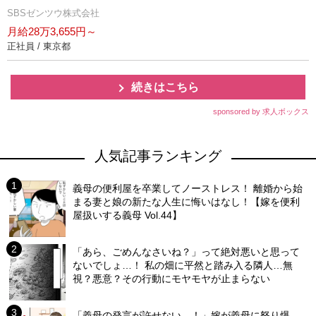
SBSゼンツウ株式会社
月給28万3,655円～
正社員 / 東京都
続きはこちら
sponsored by 求人ボックス
人気記事ランキング
義母の便利屋を卒業してノーストレス！ 離婚から始
まる妻と娘の新たな人生に悔いはなし！【嫁を便利
屋扱いする義母 Vol.44】
「あら、ごめんなさいね？」って絶対悪いと思って
ないでしょ…！ 私の畑に平然と踏み入る隣人…無
視？悪意？その行動にモヤモヤが止まらない
「義母の発言が許せない…！」嫁が義母に怒り爆