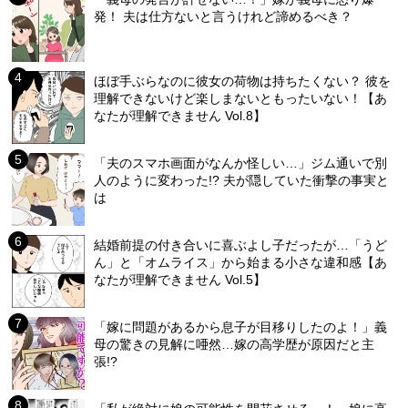
発！ 夫は仕方ないと言うけれど諦めるべき？
ほぼ手ぶらなのに彼女の荷物は持ちたくない？ 彼を
理解できないけど楽しまないともったいない！【あ
なたが理解できません Vol.8】
「夫のスマホ画面がなんか怪しい…」ジム通いで別
人のように変わった!? 夫が隠していた衝撃の事実と
は
結婚前提の付き合いに喜ぶよし子だったが…「うど
ん」と「オムライス」から始まる小さな違和感【あ
なたが理解できません Vol.5】
「嫁に問題があるから息子が目移りしたのよ！」義
母の驚きの見解に唖然…嫁の高学歴が原因だと主
張!?