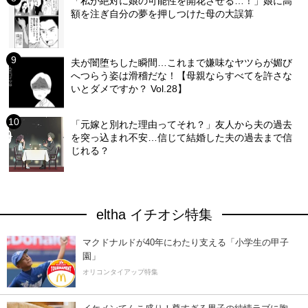
「私が絶対に娘の可能性を開花させる…！」娘に高
額を注ぎ自分の夢を押しつけた母の大誤算
夫が闇堕ちした瞬間…これまで嫌味なヤツらが媚び
へつらう姿は滑稽だな！【母親ならすべてを許さな
いとダメですか？ Vol.28】
「元嫁と別れた理由ってそれ？」友人から夫の過去
を突っ込まれ不安…信じて結婚した夫の過去まで信
じれる？
eltha イチオシ特集
マクドナルドが40年にわたり支える「小学生の甲子
園」
オリコンタイアップ特集