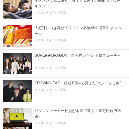
イケメンてんこ盛り！尊すぎる男子の純情ラブに胸
キュン
オリコンタイアップ特集
大好評につき再び！ファミマ名物45％増量キャンペ
ーン
オリコンタイアップ特集
SUPER★DRAGON、自ら描いた”レトロフューチャ
ー”
オリコンタイアップ特集
CROWN HEAD、結成1周年で見えた”バンドらしさ”
オリコンタイアップ特集
パソコンメーカー社員が本気で選ぶ「10万円台PC3
選」
オリコンタイアップ特集