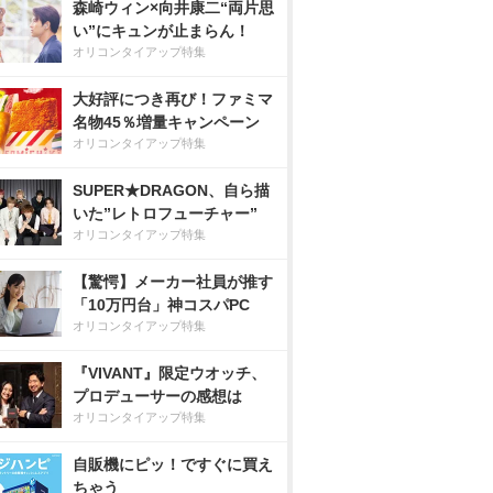
森崎ウィン×向井康二“両片思
い”にキュンが止まらん！
オリコンタイアップ特集
大好評につき再び！ファミマ
名物45％増量キャンペーン
オリコンタイアップ特集
SUPER★DRAGON、自ら描
いた”レトロフューチャー”
オリコンタイアップ特集
【驚愕】メーカー社員が推す
「10万円台」神コスパPC
オリコンタイアップ特集
『VIVANT』限定ウオッチ、
プロデューサーの感想は
オリコンタイアップ特集
自販機にピッ！ですぐに買え
ちゃう