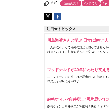
タグ
#遠藤久美子
#おめでた
#女
注目★トピックス
川島海荷さんと学ぶ 日常に潜む“人
「人身取引」って海外の話だと思ってませんか
起きています。川島海荷さんと学ぶリアルな実
マクドナルドが40年にわたり支え
ユニフォームの右袖には出場者のみに与えられ
球児たちが頂点を目指す
森崎ウィン×向井康二“両片思い”
森崎ウィンと向井康二がW主演！映画『（LOVE S