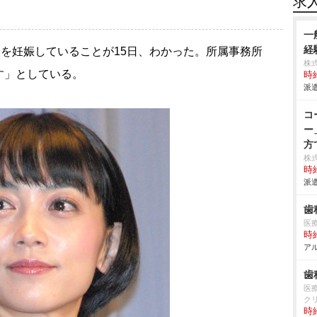
求
一
経
子を妊娠していることが15日、わかった。所属事務所
株
す」としている。
時給
派遣
コ
ー
方
株
時給
派遣
歯
医療
時給
アル
歯
医療
ク
時給