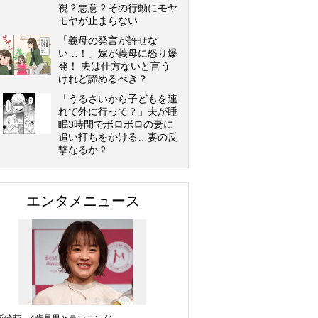
視？悪意？その行動にモヤ
モヤが止まらない
「義母の発言が許せな
い…！」嫁が義母に怒り爆
発！ 夫は仕方ないと言う
けれど諦めるべき？
「うるさいから子どもを連
れて外に行って？」夫が睡
眠3時間でボロボロの妻に
追い打ちをかける…妻の反
撃なるか？
エンタメニュース