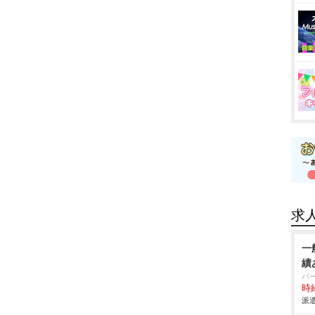
求
一
績
パ
時給
派遣