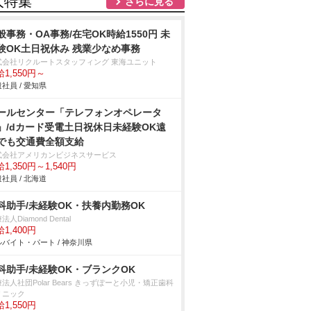
人特集
さらに見る
般事務・OA事務/在宅OK時給1550円 未
験OK土日祝休み 残業少なめ事務
式会社リクルートスタッフィング 東海ユニット
1,550円～
社員 / 愛知県
ールセンター「テレフォンオペレータ
」/dカード受電土日祝休日未経験OK遠
でも交通費全額支給
式会社アメリカンビジネスサービス
1,350円～1,540円
社員 / 北海道
科助手/未経験OK・扶養内勤務OK
法人Diamond Dental
1,400円
バイト・パート / 神奈川県
科助手/未経験OK・ブランクOK
法人社団Polar Bears きっずぽーと小児・矯正歯科
リニック
1,550円