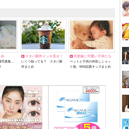
とめ
スタバ新作イッキ見せ！
天使級に可愛い子供たち
猫写真集…
いくつ知ってる？ スタバ新
ペットと子供の仲良しショッ
リ
作まとめ
ト他、SNS話題キッズまとめ