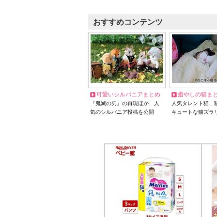
おすすめコンテンツ
可愛いシルバニアまとめ
癒やしの猫ま
『鬼滅の刃』の再現ほか、人
人気タレント猫、
気のシルバニア投稿を公開
キュートな猫ズラ