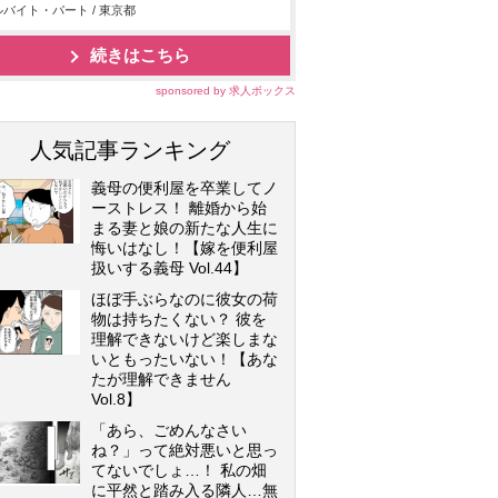
バイト・パート / 東京都
続きはこちら
sponsored by 求人ボックス
人気記事ランキング
義母の便利屋を卒業してノ
ーストレス！ 離婚から始
まる妻と娘の新たな人生に
悔いはなし！【嫁を便利屋
扱いする義母 Vol.44】
ほぼ手ぶらなのに彼女の荷
物は持ちたくない？ 彼を
理解できないけど楽しまな
いともったいない！【あな
たが理解できません
Vol.8】
「あら、ごめんなさい
ね？」って絶対悪いと思っ
てないでしょ…！ 私の畑
に平然と踏み入る隣人…無