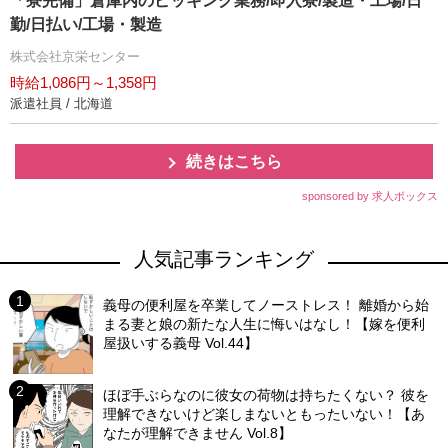
「寮完備」倉庫内のピッキング業務/即入寮/製造・工場/日
勤/日払い/工場・製造
株式会社京栄センター
時給1,086円～1,358円
派遣社員 / 北海道
続きはこちら
sponsored by 求人ボックス
人気記事ランキング
義母の便利屋を卒業してノーストレス！ 離婚から始
まる妻と娘の新たな人生に悔いはなし！【嫁を便利
屋扱いする義母 Vol.44】
ほぼ手ぶらなのに彼女の荷物は持ちたくない？ 彼を
理解できないけど楽しまないともったいない！【あ
なたが理解できません Vol.8】