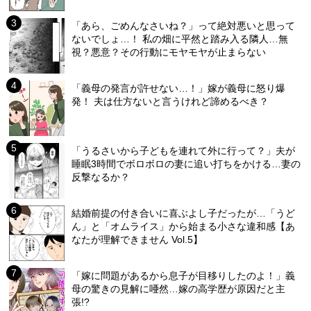
「あら、ごめんなさいね？」って絶対悪いと思って
ないでしょ…！ 私の畑に平然と踏み入る隣人…無
視？悪意？その行動にモヤモヤが止まらない
「義母の発言が許せない…！」嫁が義母に怒り爆
発！ 夫は仕方ないと言うけれど諦めるべき？
「うるさいから子どもを連れて外に行って？」夫が
睡眠3時間でボロボロの妻に追い打ちをかける…妻の
反撃なるか？
結婚前提の付き合いに喜ぶよし子だったが…「うど
ん」と「オムライス」から始まる小さな違和感【あ
なたが理解できません Vol.5】
「嫁に問題があるから息子が目移りしたのよ！」義
母の驚きの見解に唖然…嫁の高学歴が原因だと主
張!?