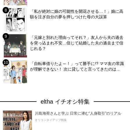
「私が絶対に娘の可能性を開花させる…！」娘に高
額を注ぎ自分の夢を押しつけた母の大誤算
「元嫁と別れた理由ってそれ？」友人から夫の過去
を突っ込まれ不安…信じて結婚した夫の過去まで信
じれる？
「自転車借りたよ～！」って勝手に!? ママ友の常識
が理解できない！ 次に貸してと言ってきたのは…
eltha イチオシ特集
川島海荷さんと学ぶ 日常に潜む“人身取引”のリアル
オリコンタイアップ特集