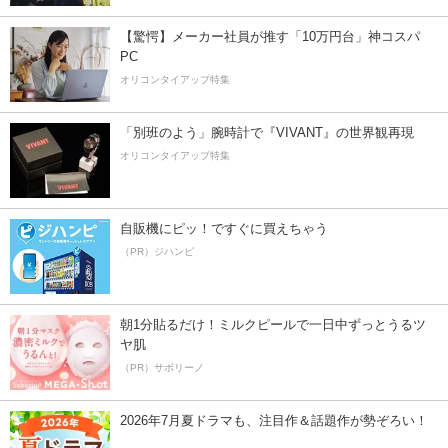
【驚愕】メーカー社員が推す「10万円台」神コスパ
PC
オリコンタイアップ特集
「別班のよう」腕時計で『VIVANT』の世界観再現
オリコンタイアップ特集
自販機にピッ！ですぐに買えちゃう
（PR）ジハンピ
朝1分貼るだけ！ミルクピールで一日中ずっとうるツ
ヤ肌
（PR）サボリーノ
2026年7月夏ドラマも、注目作＆話題作が勢ぞろい！