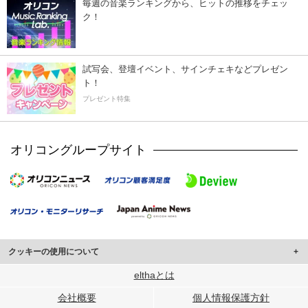
毎週の音楽ランキングから、ヒットの推移をチェッ
ク！
試写会、登壇イベント、サインチェキなどプレゼン
ト！
プレゼント特集
オリコングループサイト
クッキーの使用について
このサイトでは Cookie を使用して、ユーザーに合わせたコンテンツや広告の
elthaとは
表示、ソーシャル メディア機能の提供、広告の表示回数やクリック数の測定を
会社概要
個人情報保護方針
行っています。