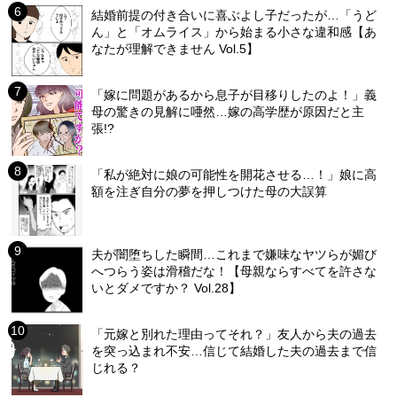
結婚前提の付き合いに喜ぶよし子だったが…「うど
ん」と「オムライス」から始まる小さな違和感【あ
なたが理解できません Vol.5】
「嫁に問題があるから息子が目移りしたのよ！」義
母の驚きの見解に唖然…嫁の高学歴が原因だと主
張!?
「私が絶対に娘の可能性を開花させる…！」娘に高
額を注ぎ自分の夢を押しつけた母の大誤算
夫が闇堕ちした瞬間…これまで嫌味なヤツらが媚び
へつらう姿は滑稽だな！【母親ならすべてを許さな
いとダメですか？ Vol.28】
「元嫁と別れた理由ってそれ？」友人から夫の過去
を突っ込まれ不安…信じて結婚した夫の過去まで信
じれる？