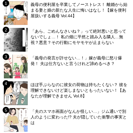
義母の便利屋を卒業してノーストレス！ 離婚から始
まる妻と娘の新たな人生に悔いはなし！【嫁を便利
屋扱いする義母 Vol.44】
「あら、ごめんなさいね？」って絶対悪いと思って
ないでしょ…！ 私の畑に平然と踏み入る隣人…無
視？悪意？その行動にモヤモヤが止まらない
「義母の発言が許せない…！」嫁が義母に怒り爆
発！ 夫は仕方ないと言うけれど諦めるべき？
ほぼ手ぶらなのに彼女の荷物は持ちたくない？ 彼を
理解できないけど楽しまないともったいない！【あ
なたが理解できません Vol.8】
「夫のスマホ画面がなんか怪しい…」ジム通いで別
人のように変わった!? 夫が隠していた衝撃の事実と
は