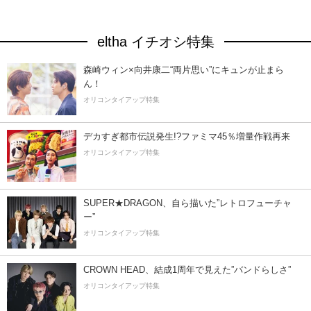
eltha イチオシ特集
森崎ウィン×向井康二“両片思い”にキュンが止まら
ん！
オリコンタイアップ特集
デカすぎ都市伝説発生!?ファミマ45％増量作戦再来
オリコンタイアップ特集
SUPER★DRAGON、自ら描いた”レトロフューチャ
ー”
オリコンタイアップ特集
CROWN HEAD、結成1周年で見えた”バンドらしさ”
オリコンタイアップ特集