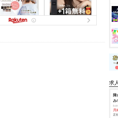
求
障
み
ko
月
正社