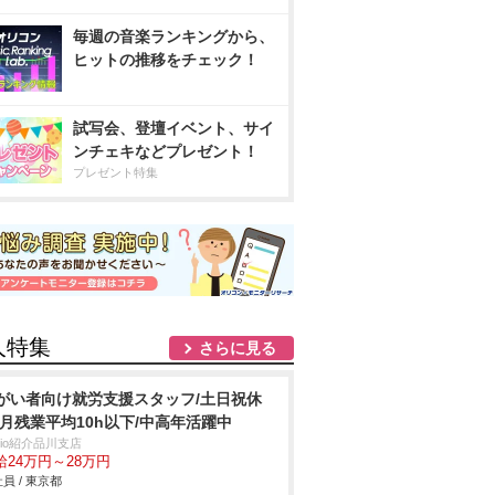
毎週の音楽ランキングから、
ヒットの推移をチェック！
試写会、登壇イベント、サイ
ンチェキなどプレゼント！
プレゼント特集
人特集
さらに見る
がい者向け就労支援スタッフ/土日祝休
/月残業平均10h以下/中高年活躍中
trio紹介品川支店
給24万円～28万円
員 / 東京都