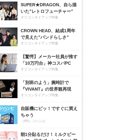
SUPER★DRAGON、自ら描
いた”レトロフューチャー”
オリコンタイアップ特集
CROWN HEAD、結成1周年
で見えた”バンドらしさ”
オリコンタイアップ特集
【驚愕】メーカー社員が推す
「10万円台」神コスパPC
オリコンタイアップ特集
「別班のよう」腕時計で
『VIVANT』の世界観再現
オリコンタイアップ特集
自販機にピッ！ですぐに買え
ちゃう
（PR）ジハンピ
朝1分貼るだけ！ミルクピー