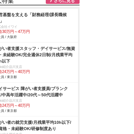
人特集
さらに見る
営基盤を支える「財務経理/課長職候
/」
式会社イワイ
給30万円～47万円
員 / 大阪府
がい者支援スタッフ・デイサービス/無資
・未経験OK/完全週休2日制/月残業平均
0h以下
trio紹介品川支店
給24万円～40万円
員 / 東京都
イサービス 障がい者支援員/ブランク
K/中高年活躍中/20代～50代活躍中
trio紹介品川支店
給24万円～40万円
員 / 東京都
がい者の就労支援/月残業平均10h以下/
資格・未経験OK/研修制度あり