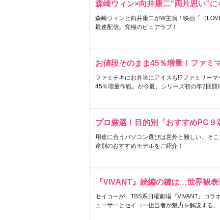
森崎ウィン×向井康二“両片思い”
森崎ウィンと向井康二がW主演！映画『（LOVE S
最速配信。究極のピュアラブ！
お値段そのまま45％増量！ファミ
ファミチキにお弁当にアイスも!?ファミリーマ
45％増量作戦」が今夏、シリーズ初の年2回開
プロ厳選！目的別「おすすめPC９
用途に合うパソコン選びは意外と難しい。そこ
途別のおすすめモデルをご紹介！
『VIVANT』続編の鍵は…世界観
セイコーが、TBS系日曜劇場『VIVANT』コ
ューサーとセイコー担当者が魅力を解説する。