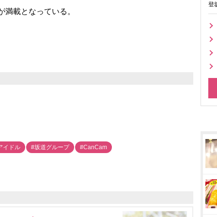
登
が満載となっている。
アイドル
#坂道グループ
#CanCam