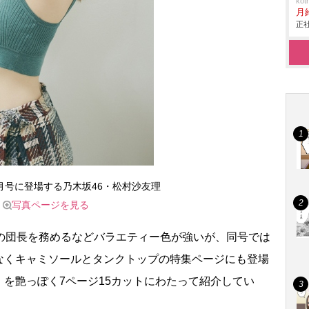
ko
月
正社
9月号に登場する乃木坂46・松村沙友理
写真ページを見る
の団長を務めるなどバラエティー色が強いが、同号では
なくキャミソールとタンクトップの特集ページにも登場
を艶っぽく7ページ15カットにわたって紹介してい