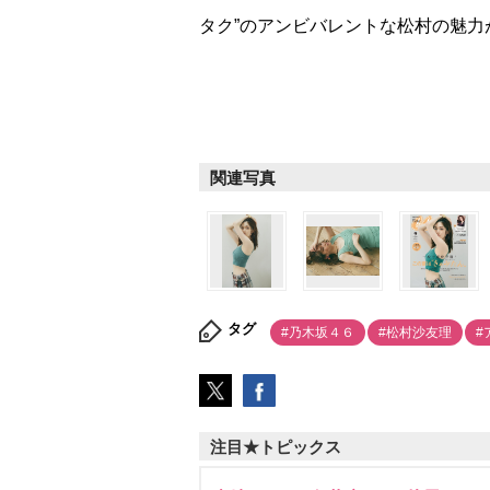
タク”のアンビバレントな松村の魅力
関連写真
タグ
#乃木坂４６
#松村沙友理
#
注目★トピックス