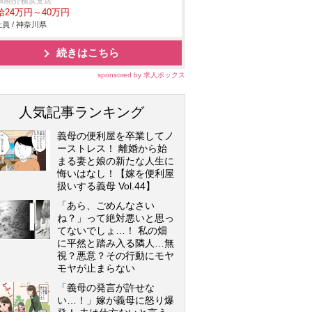
trio紹介横浜支店
給24万円～40万円
員 / 神奈川県
続きはこちら
sponsored by 求人ボックス
人気記事ランキング
義母の便利屋を卒業してノ
ーストレス！ 離婚から始
まる妻と娘の新たな人生に
悔いはなし！【嫁を便利屋
扱いする義母 Vol.44】
「あら、ごめんなさい
ね？」って絶対悪いと思っ
てないでしょ…！ 私の畑
に平然と踏み入る隣人…無
視？悪意？その行動にモヤ
モヤが止まらない
「義母の発言が許せな
い…！」嫁が義母に怒り爆