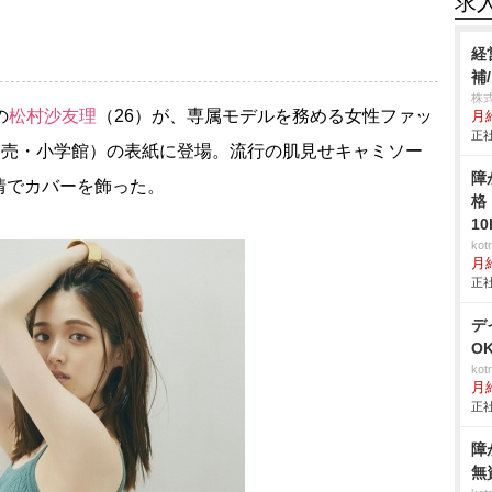
求
経
補
株
の
松村沙友理
（26）が、専属モデルを務める女性ファッ
月
正社
3日発売・小学館）の表紙に登場。流行の肌見せキャミソー
障
情でカバーを飾った。
格
1
ko
月
正社
デ
O
ko
月
正社
障
無