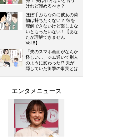
発！ 夫は仕方ないと言う
けれど諦めるべき？
ほぼ手ぶらなのに彼女の荷
物は持ちたくない？ 彼を
理解できないけど楽しまな
いともったいない！【あな
たが理解できません
Vol.8】
「夫のスマホ画面がなんか
怪しい…」ジム通いで別人
のように変わった!? 夫が
隠していた衝撃の事実とは
エンタメニュース