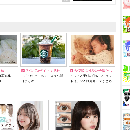
とめ
スタバ新作イッキ見せ！
天使級に可愛い子供たち
猫写真集…
いくつ知ってる？ スタバ新
ペットと子供の仲良しショッ
リ
作まとめ
ト他、SNS話題キッズまとめ