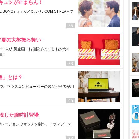
にキュンが止まらん！
ONG）』が8／５よりJ:COM STREAMで
マ夏の大盤振る舞い
ートの人気企画「お値段そのまま おかわり
催！
選」とは？
で、マウスコンピューターの製品担当者が用
表現した腕時計登場
ラボレーションウオッチを製作。ドラマプロデ