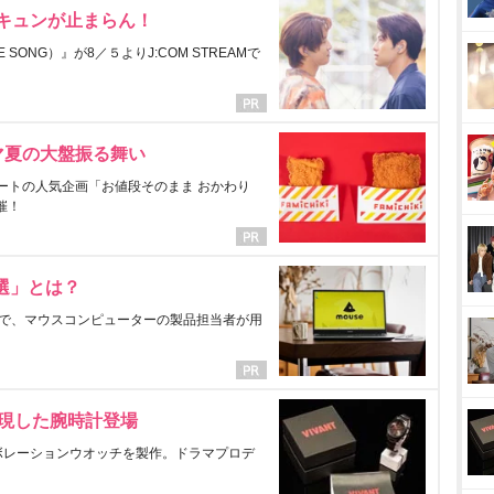
にキュンが止まらん！
ONG）』が8／５よりJ:COM STREAMで
マ夏の大盤振る舞い
ートの人気企画「お値段そのまま おかわり
催！
選」とは？
で、マウスコンピューターの製品担当者が用
表現した腕時計登場
ラボレーションウオッチを製作。ドラマプロデ