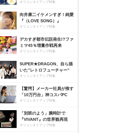
オリコンタイアップ特集
向井康二イケメンすぎ！純愛
『（LOVE SONG）』
オリコンタイアップ特集
デカすぎ都市伝説発生!?ファ
ミマ45％増量作戦再来
オリコンタイアップ特集
SUPER★DRAGON、自ら描
いた”レトロフューチャー”
オリコンタイアップ特集
【驚愕】メーカー社員が推す
「10万円台」神コスパPC
オリコンタイアップ特集
「別班のよう」腕時計で
『VIVANT』の世界観再現
オリコンタイアップ特集