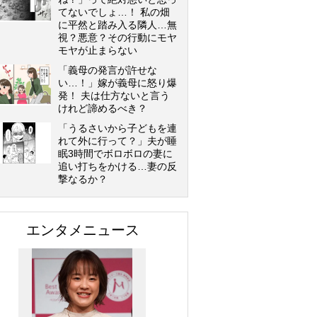
てないでしょ…！ 私の畑
に平然と踏み入る隣人…無
視？悪意？その行動にモヤ
モヤが止まらない
「義母の発言が許せな
い…！」嫁が義母に怒り爆
発！ 夫は仕方ないと言う
けれど諦めるべき？
「うるさいから子どもを連
れて外に行って？」夫が睡
眠3時間でボロボロの妻に
追い打ちをかける…妻の反
撃なるか？
エンタメニュース