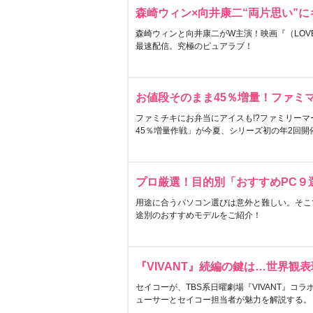
森崎ウィン×向井康二“両片思い”
森崎ウィンと向井康二がW主演！映画『（LOVE S
最速配信。究極のピュアラブ！
お値段そのまま45％増量！ファミ
ファミチキにお弁当にアイスも!?ファミリーマ
45％増量作戦」が今夏、シリーズ初の年2回開
プロ厳選！目的別「おすすめPC９
用途に合うパソコン選びは意外と難しい。そこ
途別のおすすめモデルをご紹介！
『VIVANT』続編の鍵は…世界観
セイコーが、TBS系日曜劇場『VIVANT』コ
ューサーとセイコー担当者が魅力を解説する。