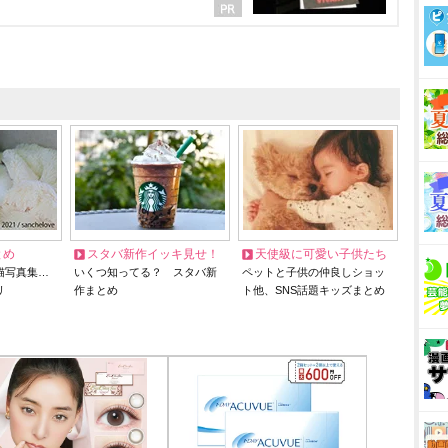
とめ
スタバ新作イッキ見せ！
天使級に可愛い子供たち
猫写真集…
いくつ知ってる？ スタバ新
ペットと子供の仲良しショッ
リ
作まとめ
ト他、SNS話題キッズまとめ