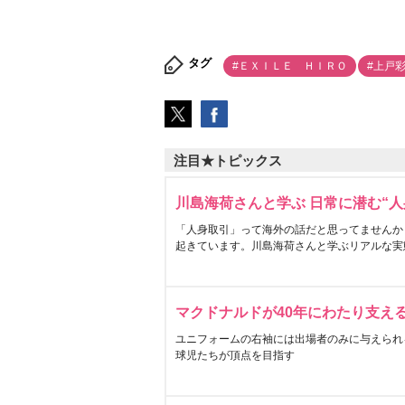
タグ
#ＥＸＩＬＥ ＨＩＲＯ
#上戸
注目★トピックス
川島海荷さんと学ぶ 日常に潜む“人
「人身取引」って海外の話だと思ってませんか
起きています。川島海荷さんと学ぶリアルな実
マクドナルドが40年にわたり支え
ユニフォームの右袖には出場者のみに与えられ
球児たちが頂点を目指す