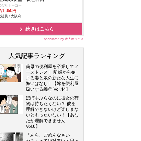
式会社トーコー
1,350円
社員 / 大阪府
続きはこちら
sponsored by 求人ボックス
人気記事ランキング
義母の便利屋を卒業してノ
ーストレス！ 離婚から始
まる妻と娘の新たな人生に
悔いはなし！【嫁を便利屋
扱いする義母 Vol.44】
ほぼ手ぶらなのに彼女の荷
物は持ちたくない？ 彼を
理解できないけど楽しまな
いともったいない！【あな
たが理解できません
Vol.8】
「あら、ごめんなさい
ね？」って絶対悪いと思っ