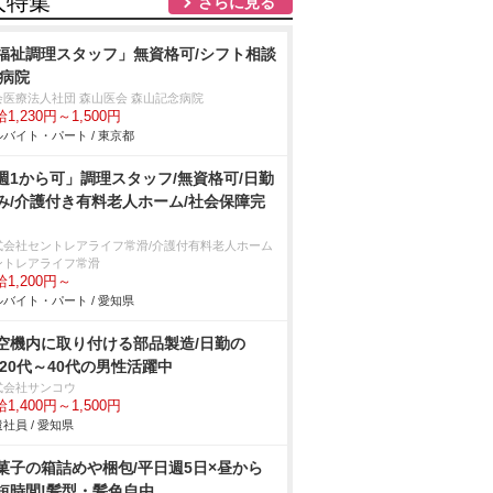
人特集
さらに見る
福祉調理スタッフ」無資格可/シフト相談
/病院
会医療法人社団 森山医会 森山記念病院
1,230円～1,500円
バイト・パート / 東京都
週1から可」調理スタッフ/無資格可/日勤
み/介護付き有料老人ホーム/社会保障完
式会社セントレアライフ常滑/介護付有料老人ホーム
ントレアライフ常滑
1,200円～
バイト・パート / 愛知県
空機内に取り付ける部品製造/日勤の
/20代～40代の男性活躍中
式会社サンコウ
1,400円～1,500円
社員 / 愛知県
菓子の箱詰めや梱包/平日週5日×昼から
短時間!髪型・髪色自由