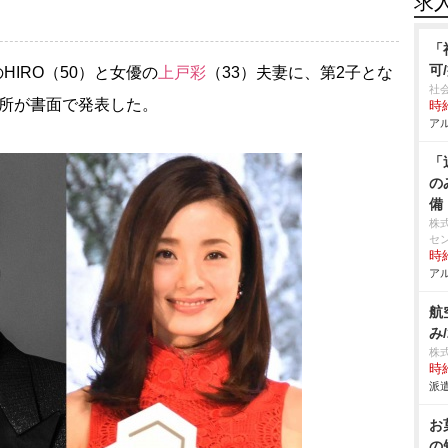
求
「
可
HIRO（50）と女優の
上戸彩
（33）夫妻に、第2子とな
社
務所が書面で発表した。
時給
アル
「
の
備
株
セ
時給
アル
航
み
株
時給
派遣
お
の