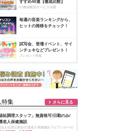
すすめ40選【徹底比較】
CS動画配信サービス20選
毎週の音楽ランキングから、
ヒットの推移をチェック！
試写会、登壇イベント、サイ
ンチェキなどプレゼント！
プレゼント特集
人特集
さらに見る
福祉調理スタッフ」無資格可/日勤のみ/
護老人保健施設
療法人社団弘善会/介護老人保健施設 ラビアンローゼ