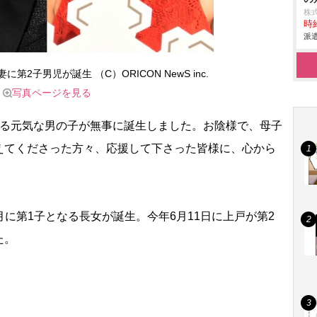
株
時給
派遣
妻に第2子男児が誕生 （C）ORICON NewS inc.
写真ページを見る
る元気な男の子が無事に誕生しました。お陰様で、母子
えてくださった方々、応援して下さった皆様に、心から
。
8月に第1子となる長女が誕生。今年6月11日に上戸が第2
た。