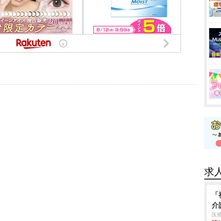
求
「
介
医