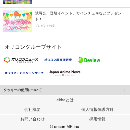
試写会、登壇イベント、サインチェキなどプレゼン
ト！
プレゼント特集
オリコングループサイト
クッキーの使用について
このサイトでは Cookie を使用して、ユーザーに合わせたコンテンツや広告の
elthaとは
表示、ソーシャル メディア機能の提供、広告の表示回数やクリック数の測定を
会社概要
個人情報保護方針
行っています。
また、ユーザーによるサイトの利用状況についても情報を収集し、ソーシャル
お問い合わせ
採用情報
メディアや広告配信、データ解析の各パートナーに提供しています。
各パートナーは、この情報とユーザーが各パートナーに提供した他の情報や、
© oricon ME inc.
ユーザーが各パートナーのサービスを使用したときに収集した他の情報を組み