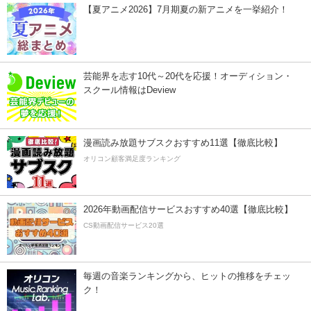
【夏アニメ2026】7月期夏の新アニメを一挙紹介！
芸能界を志す10代～20代を応援！オーディション・
スクール情報はDeview
漫画読み放題サブスクおすすめ11選【徹底比較】
オリコン顧客満足度ランキング
2026年動画配信サービスおすすめ40選【徹底比較】
CS動画配信サービス20選
毎週の音楽ランキングから、ヒットの推移をチェッ
ク！