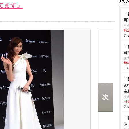
求
てます」
「
可
社
時給
アル
「
可
株式
時給
アル
「
6
在
株
日給
アル
「
ス