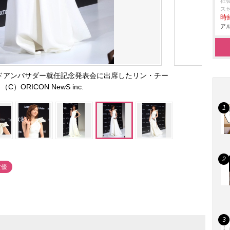
社
ス
時給
アル
ブランドアンバサダー就任記念発表会に出席したリン・チー
（C）ORICON NewS inc.
女優