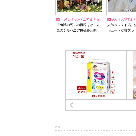
可愛いシルバニアまとめ
癒やしの猫ま
『鬼滅の刃』の再現ほか、人
人気タレント猫、
気のシルバニア投稿を公開
キュートな猫ズラ
P R