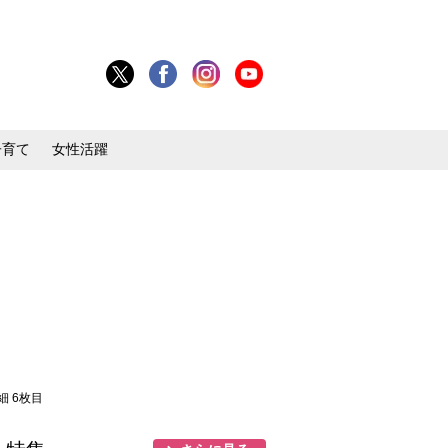
子育て
女性活躍
細 6枚目