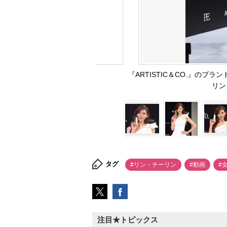
『ARTISTIC＆CO.』の
リン 
タグ
#リン・チーリン
#動画
#
注目★トピックス