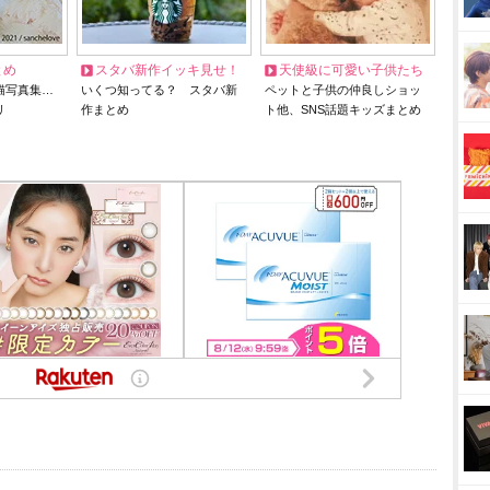
とめ
スタバ新作イッキ見せ！
天使級に可愛い子供たち
猫写真集…
いくつ知ってる？ スタバ新
ペットと子供の仲良しショッ
リ
作まとめ
ト他、SNS話題キッズまとめ