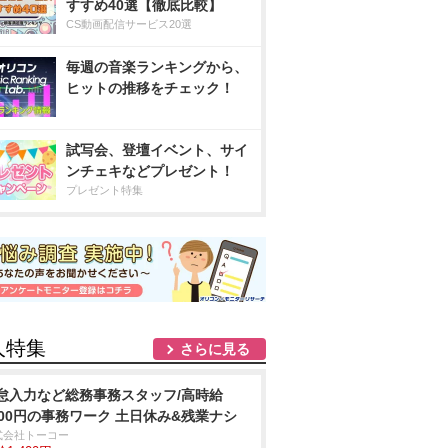
すすめ40選【徹底比較】
CS動画配信サービス20選
毎週の音楽ランキングから、
ヒットの推移をチェック！
試写会、登壇イベント、サイ
ンチェキなどプレゼント！
プレゼント特集
人特集
さらに見る
怠入力など総務事務スタッフ/高時給
400円の事務ワーク 土日休み&残業ナシ
式会社トーコー