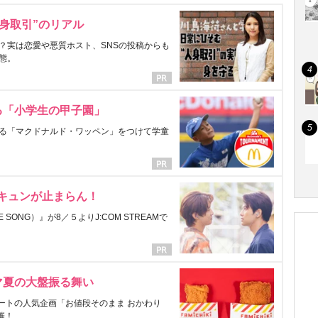
身取引”のリアル
？実は恋愛や悪質ホスト、SNSの投稿からも
態。
る「小学生の甲子園」
る「マクドナルド・ワッペン」をつけて学童
にキュンが止まらん！
ONG）』が8／５よりJ:COM STREAMで
マ夏の大盤振る舞い
ートの人気企画「お値段そのまま おかわり
催！