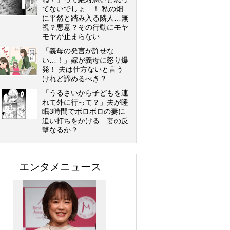
てないでしょ…！ 私の畑
に平然と踏み入る隣人…無
視？悪意？その行動にモヤ
モヤが止まらない
「義母の発言が許せな
い…！」嫁が義母に怒り爆
発！ 夫は仕方ないと言う
けれど諦めるべき？
「うるさいから子どもを連
れて外に行って？」夫が睡
眠3時間でボロボロの妻に
追い打ちをかける…妻の反
撃なるか？
エンタメニュース