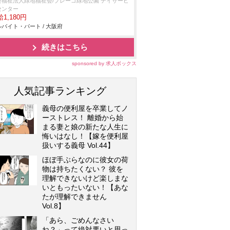
会福祉法人緑地福祉会/プレーゴ緑地公園 デイサービ
センター
1,180円
バイト・パート / 大阪府
続きはこちら
sponsored by 求人ボックス
人気記事ランキング
義母の便利屋を卒業してノ
ーストレス！ 離婚から始
まる妻と娘の新たな人生に
悔いはなし！【嫁を便利屋
扱いする義母 Vol.44】
ほぼ手ぶらなのに彼女の荷
物は持ちたくない？ 彼を
理解できないけど楽しまな
いともったいない！【あな
たが理解できません
Vol.8】
「あら、ごめんなさい
ね？」って絶対悪いと思っ