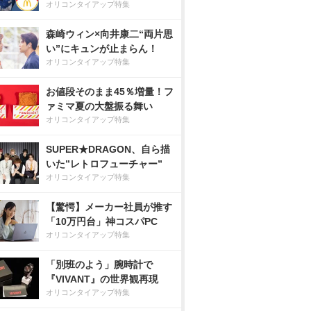
オリコンタイアップ特集
森崎ウィン×向井康二“両片思
い”にキュンが止まらん！
オリコンタイアップ特集
お値段そのまま45％増量！フ
ァミマ夏の大盤振る舞い
オリコンタイアップ特集
SUPER★DRAGON、自ら描
いた”レトロフューチャー”
オリコンタイアップ特集
【驚愕】メーカー社員が推す
「10万円台」神コスパPC
オリコンタイアップ特集
「別班のよう」腕時計で
『VIVANT』の世界観再現
オリコンタイアップ特集