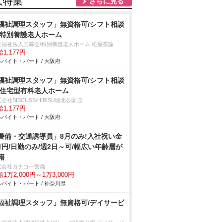
人特集
さらに見る
福祉調理スタッフ」無資格可/シフト相談
/特別養護老人ホーム
会福祉法人三篠会/特別養護老人ホーム 松屋茶論
1,177円
バイト・パート / 大阪府
福祉調理スタッフ」無資格可/シフト相談
/住宅型有料老人ホーム
会社BISCUSS/HIBISU城北公園通
1,177円
バイト・パート / 大阪府
警備・交通誘導員」8月のみ!入社祝い金
万円/日勤のみ/週2日～可/幅広い年齢層が
籍
式会社カナコ―警備
1万2,000円～1万3,000円
バイト・パート / 神奈川県
福祉調理スタッフ」無資格可/デイサービ