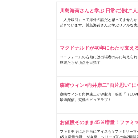
川島海荷さんと学ぶ 日常に潜む“人
「人身取引」って海外の話だと思ってませんか
起きています。川島海荷さんと学ぶリアルな実
マクドナルドが40年にわたり支え
ユニフォームの右袖には出場者のみに与えられ
球児たちが頂点を目指す
森崎ウィン×向井康二“両片思い”
森崎ウィンと向井康二がW主演！映画『（LOVE S
最速配信。究極のピュアラブ！
お値段そのまま45％増量！ファミ
ファミチキにお弁当にアイスも!?ファミリーマ
45％増量作戦」が今夏、シリーズ初の年2回開