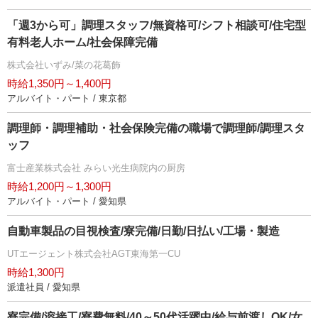
「週3から可」調理スタッフ/無資格可/シフト相談可/住宅型
有料老人ホーム/社会保障完備
株式会社いずみ/菜の花葛飾
時給1,350円～1,400円
アルバイト・パート / 東京都
調理師・調理補助・社会保険完備の職場で調理師/調理スタ
ッフ
富士産業株式会社 みらい光生病院内の厨房
時給1,200円～1,300円
アルバイト・パート / 愛知県
自動車製品の目視検査/寮完備/日勤/日払い/工場・製造
UTエージェント株式会社AGT東海第一CU
時給1,300円
派遣社員 / 愛知県
寮完備/溶接工/寮費無料/40～50代活躍中/給与前渡しOK/女