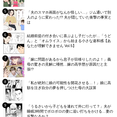
「夫のスマホ画面がなんか怪しい…」ジム通いで別
人のように変わった!? 夫が隠していた衝撃の事実と
は
結婚前提の付き合いに喜ぶよし子だったが…「うど
ん」と「オムライス」から始まる小さな違和感【あ
なたが理解できません Vol.5】
「嫁に問題があるから息子が目移りしたのよ！」義
母の驚きの見解に唖然…嫁の高学歴が原因だと主
張!?
「私が絶対に娘の可能性を開花させる…！」娘に高
額を注ぎ自分の夢を押しつけた母の大誤算
「うるさいから子どもを連れて外に行って？」夫が
睡眠3時間でボロボロの妻に追い打ちをかける…妻の
反撃なるか？