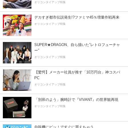
オリコンタイアップ特集
デカすぎ都市伝説発生!?ファミマ45％増量作戦再来
オリコンタイアップ特集
SUPER★DRAGON、自ら描いた”レトロフューチャ
ー”
オリコンタイアップ特集
【驚愕】メーカー社員が推す「10万円台」神コスパ
PC
オリコンタイアップ特集
「別班のよう」腕時計で『VIVANT』の世界観再現
オリコンタイアップ特集
自販機にピッ！ですぐに買えちゃう