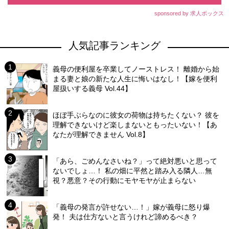
sponsored by 求人ボックス
人気記事ランキング
義母の便利屋を卒業してノーストレス！ 離婚から始
まる妻と娘の新たな人生に悔いはなし！【嫁を便利
屋扱いする義母 Vol.44】
ほぼ手ぶらなのに彼女の荷物は持ちたくない？ 彼を
理解できないけど楽しまないともったいない！【あ
なたが理解できません Vol.8】
「あら、ごめんなさいね？」って絶対悪いと思って
ないでしょ…！ 私の畑に平然と踏み入る隣人…無
視？悪意？その行動にモヤモヤが止まらない
「義母の発言が許せない…！」嫁が義母に怒り爆
発！ 夫は仕方ないと言うけれど諦めるべき？