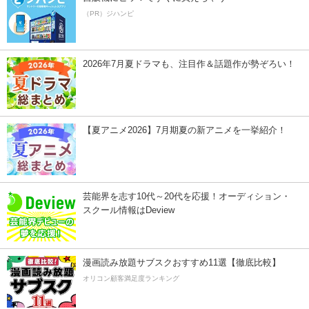
（PR）ジハンピ
2026年7月夏ドラマも、注目作＆話題作が勢ぞろい！
【夏アニメ2026】7月期夏の新アニメを一挙紹介！
芸能界を志す10代～20代を応援！オーディション・
スクール情報はDeview
漫画読み放題サブスクおすすめ11選【徹底比較】
オリコン顧客満足度ランキング