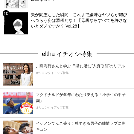
夫が闇堕ちした瞬間…これまで嫌味なヤツらが媚び
へつらう姿は滑稽だな！【母親ならすべてを許さな
いとダメですか？ Vol.28】
eltha イチオシ特集
川島海荷さんと学ぶ 日常に潜む“人身取引”のリアル
オリコンタイアップ特集
マクドナルドが40年にわたり支える「小学生の甲子
園」
オリコンタイアップ特集
イケメンてんこ盛り！尊すぎる男子の純情ラブに胸
キュン