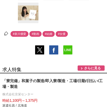
#新川優愛
#動画
#結婚
#女優
さらに見る
求人特集
「寮完備」和菓子の製造/即入寮/製造・工場/日勤/日払い/工
場・製造
株式会社京栄センター
時給1,100円～1,375円
派遣社員 / 北海道