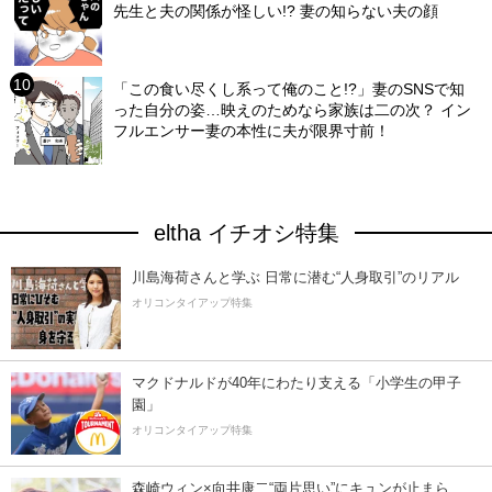
先生と夫の関係が怪しい!? 妻の知らない夫の顔
「この食い尽くし系って俺のこと!?」妻のSNSで知
った自分の姿…映えのためなら家族は二の次？ イン
フルエンサー妻の本性に夫が限界寸前！
eltha イチオシ特集
川島海荷さんと学ぶ 日常に潜む“人身取引”のリアル
オリコンタイアップ特集
マクドナルドが40年にわたり支える「小学生の甲子
園」
オリコンタイアップ特集
森崎ウィン×向井康二“両片思い”にキュンが止まら