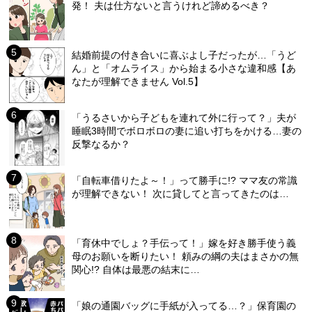
発！ 夫は仕方ないと言うけれど諦めるべき？
結婚前提の付き合いに喜ぶよし子だったが…「うど
ん」と「オムライス」から始まる小さな違和感【あ
なたが理解できません Vol.5】
「うるさいから子どもを連れて外に行って？」夫が
睡眠3時間でボロボロの妻に追い打ちをかける…妻の
反撃なるか？
「自転車借りたよ～！」って勝手に!? ママ友の常識
が理解できない！ 次に貸してと言ってきたのは…
「育休中でしょ？手伝って！」嫁を好き勝手使う義
母のお願いを断りたい！ 頼みの綱の夫はまさかの無
関心!? 自体は最悪の結末に…
「娘の通園バッグに手紙が入ってる…？」保育園の