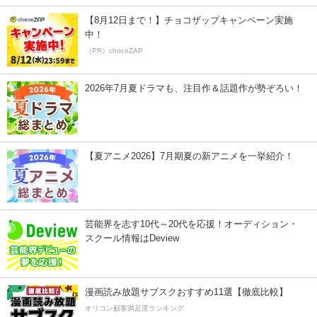
【8月12日まで！】チョコザップキャンペーン実施
中！
（PR）chocoZAP
2026年7月夏ドラマも、注目作＆話題作が勢ぞろい！
【夏アニメ2026】7月期夏の新アニメを一挙紹介！
芸能界を志す10代～20代を応援！オーディション・
スクール情報はDeview
漫画読み放題サブスクおすすめ11選【徹底比較】
オリコン顧客満足度ランキング