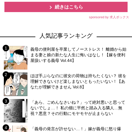
続きはこちら
sponsored by 求人ボックス
人気記事ランキング
義母の便利屋を卒業してノーストレス！ 離婚から始
まる妻と娘の新たな人生に悔いはなし！【嫁を便利
屋扱いする義母 Vol.44】
ほぼ手ぶらなのに彼女の荷物は持ちたくない？ 彼を
理解できないけど楽しまないともったいない！【あ
なたが理解できません Vol.8】
「あら、ごめんなさいね？」って絶対悪いと思って
ないでしょ…！ 私の畑に平然と踏み入る隣人…無
視？悪意？その行動にモヤモヤが止まらない
「義母の発言が許せない…！」嫁が義母に怒り爆