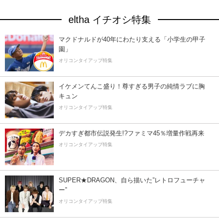
eltha イチオシ特集
マクドナルドが40年にわたり支える「小学生の甲子
園」
オリコンタイアップ特集
イケメンてんこ盛り！尊すぎる男子の純情ラブに胸
キュン
オリコンタイアップ特集
デカすぎ都市伝説発生!?ファミマ45％増量作戦再来
オリコンタイアップ特集
SUPER★DRAGON、自ら描いた”レトロフューチャ
ー”
オリコンタイアップ特集