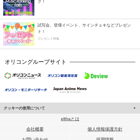
ク！
試写会、登壇イベント、サインチェキなどプレゼン
ト！
プレゼント特集
オリコングループサイト
クッキーの使用について
このサイトでは Cookie を使用して、ユーザーに合わせたコンテンツや広告の
elthaとは
表示、ソーシャル メディア機能の提供、広告の表示回数やクリック数の測定を
会社概要
個人情報保護方針
行っています。
また、ユーザーによるサイトの利用状況についても情報を収集し、ソーシャル
お問い合わせ
採用情報
メディアや広告配信、データ解析の各パートナーに提供しています。