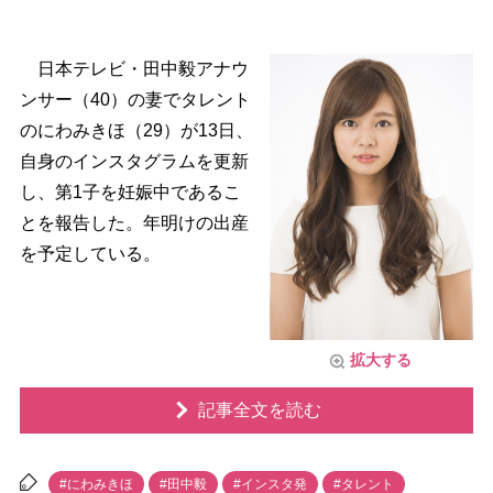
日本テレビ・田中毅アナウ
ンサー（40）の妻でタレント
のにわみきほ（29）が13日、
自身のインスタグラムを更新
し、第1子を妊娠中であるこ
とを報告した。年明けの出産
を予定している。
拡大する
記事全文を読む
#にわみきほ
#田中毅
#インスタ発
#タレント