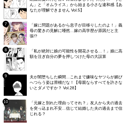
ん」と「オムライス」から始まる小さな違和感【あ
なたが理解できません Vol.5】
「嫁に問題があるから息子が目移りしたのよ！」義
母の驚きの見解に唖然…嫁の高学歴が原因だと主
張!?
「私が絶対に娘の可能性を開花させる…！」娘に高
額を注ぎ自分の夢を押しつけた母の大誤算
夫が闇堕ちした瞬間…これまで嫌味なヤツらが媚び
へつらう姿は滑稽だな！【母親ならすべてを許さな
いとダメですか？ Vol.28】
「元嫁と別れた理由ってそれ？」友人から夫の過去
を突っ込まれ不安…信じて結婚した夫の過去まで信
じれる？