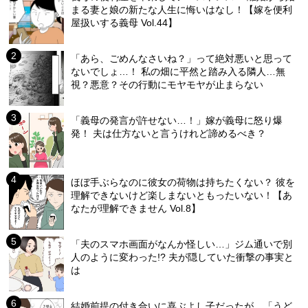
まる妻と娘の新たな人生に悔いはなし！【嫁を便利
屋扱いする義母 Vol.44】
「あら、ごめんなさいね？」って絶対悪いと思って
ないでしょ…！ 私の畑に平然と踏み入る隣人…無
視？悪意？その行動にモヤモヤが止まらない
「義母の発言が許せない…！」嫁が義母に怒り爆
発！ 夫は仕方ないと言うけれど諦めるべき？
ほぼ手ぶらなのに彼女の荷物は持ちたくない？ 彼を
理解できないけど楽しまないともったいない！【あ
なたが理解できません Vol.8】
「夫のスマホ画面がなんか怪しい…」ジム通いで別
人のように変わった!? 夫が隠していた衝撃の事実と
は
結婚前提の付き合いに喜ぶよし子だったが…「うど