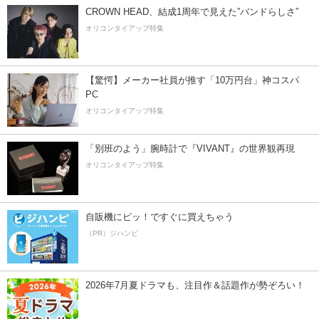
CROWN HEAD、結成1周年で見えた”バンドらしさ”
オリコンタイアップ特集
【驚愕】メーカー社員が推す「10万円台」神コスパ
PC
オリコンタイアップ特集
「別班のよう」腕時計で『VIVANT』の世界観再現
オリコンタイアップ特集
自販機にピッ！ですぐに買えちゃう
（PR）ジハンピ
2026年7月夏ドラマも、注目作＆話題作が勢ぞろい！