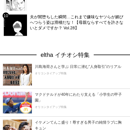
夫が闇堕ちした瞬間…これまで嫌味なヤツらが媚び
へつらう姿は滑稽だな！【母親ならすべてを許さな
いとダメですか？ Vol.28】
eltha イチオシ特集
川島海荷さんと学ぶ 日常に潜む“人身取引”のリアル
オリコンタイアップ特集
マクドナルドが40年にわたり支える「小学生の甲子
園」
オリコンタイアップ特集
イケメンてんこ盛り！尊すぎる男子の純情ラブに胸
キュン