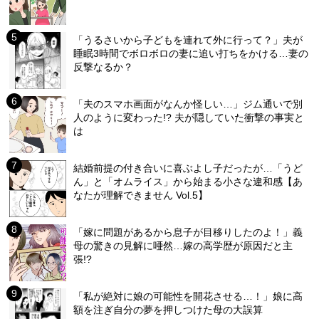
「うるさいから子どもを連れて外に行って？」夫が
睡眠3時間でボロボロの妻に追い打ちをかける…妻の
反撃なるか？
「夫のスマホ画面がなんか怪しい…」ジム通いで別
人のように変わった!? 夫が隠していた衝撃の事実と
は
結婚前提の付き合いに喜ぶよし子だったが…「うど
ん」と「オムライス」から始まる小さな違和感【あ
なたが理解できません Vol.5】
「嫁に問題があるから息子が目移りしたのよ！」義
母の驚きの見解に唖然…嫁の高学歴が原因だと主
張!?
「私が絶対に娘の可能性を開花させる…！」娘に高
額を注ぎ自分の夢を押しつけた母の大誤算