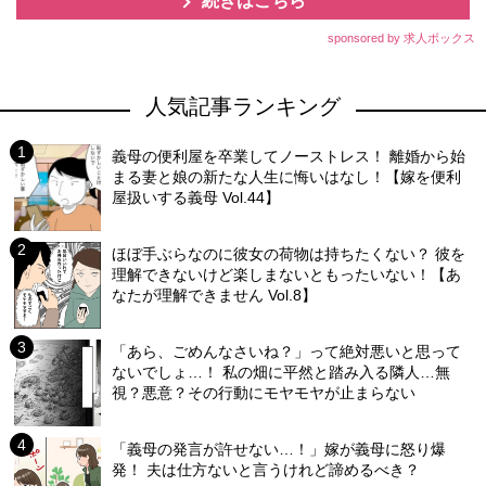
続きはこちら
sponsored by 求人ボックス
人気記事ランキング
義母の便利屋を卒業してノーストレス！ 離婚から始
まる妻と娘の新たな人生に悔いはなし！【嫁を便利
屋扱いする義母 Vol.44】
ほぼ手ぶらなのに彼女の荷物は持ちたくない？ 彼を
理解できないけど楽しまないともったいない！【あ
なたが理解できません Vol.8】
「あら、ごめんなさいね？」って絶対悪いと思って
ないでしょ…！ 私の畑に平然と踏み入る隣人…無
視？悪意？その行動にモヤモヤが止まらない
「義母の発言が許せない…！」嫁が義母に怒り爆
発！ 夫は仕方ないと言うけれど諦めるべき？