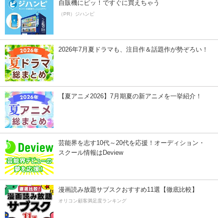
自販機にピッ！ですぐに買えちゃう
（PR）ジハンピ
2026年7月夏ドラマも、注目作＆話題作が勢ぞろい！
【夏アニメ2026】7月期夏の新アニメを一挙紹介！
芸能界を志す10代～20代を応援！オーディション・
スクール情報はDeview
漫画読み放題サブスクおすすめ11選【徹底比較】
オリコン顧客満足度ランキング