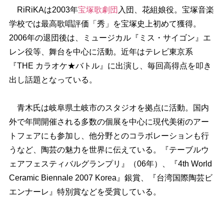
RiRiKAは2003年
宝塚歌劇団
入団、花組娘役。宝塚音楽
学校では最高歌唱評価「秀」を宝塚史上初めて獲得。
2006年の退団後は、ミュージカル『ミス・サイゴン』エ
レン役等、舞台を中心に活動。近年はテレビ東京系
『THE カラオケ★バトル』に出演し、毎回高得点を叩き
出し話題となっている。
青木氏は岐阜県土岐市のスタジオを拠点に活動。国内
外で年間開催される多数の個展を中心に現代美術のアー
トフェアにも参加し、他分野とのコラボレーションも行
うなど、陶芸の魅力を世界に伝えている。『テーブルウ
ェアフェスティバルグランプリ』（06年）、『4th World
Ceramic Biennale 2007 Korea』銀賞、『台湾国際陶芸ビ
エンナーレ』特別賞などを受賞している。