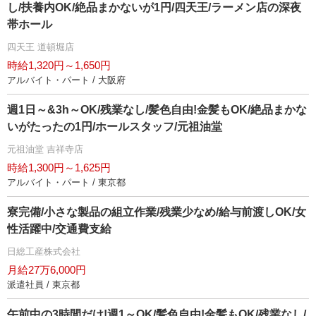
し/扶養内OK/絶品まかないが1円/四天王/ラーメン店の深夜
帯ホール
四天王 道頓堀店
時給1,320円～1,650円
アルバイト・パート / 大阪府
週1日～&3h～OK/残業なし/髪色自由!金髪もOK/絶品まかな
いがたったの1円/ホールスタッフ/元祖油堂
元祖油堂 吉祥寺店
時給1,300円～1,625円
アルバイト・パート / 東京都
寮完備/小さな製品の組立作業/残業少なめ/給与前渡しOK/女
性活躍中/交通費支給
日総工産株式会社
月給27万6,000円
派遣社員 / 東京都
午前中の3時間だけ!週1～OK/髪色自由!金髪もOK/残業なし/