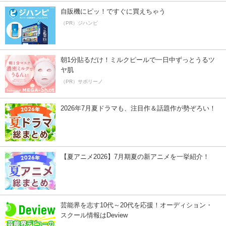
自販機にピッ！ですぐに買えちゃう
（PR）ジハンピ
朝1分貼るだけ！ミルクピールで一日中ずっとうるツ
ヤ肌
（PR）サボリーノ
2026年7月夏ドラマも、注目作＆話題作が勢ぞろい！
【夏アニメ2026】7月期夏の新アニメを一挙紹介！
芸能界を志す10代～20代を応援！オーディション・
スクール情報はDeview